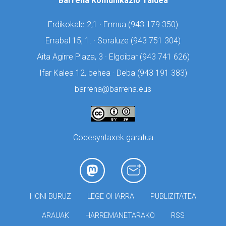
Barrena Komunikazio Taldea
Erdikokale 2,1 · Ermua (
943 179 350)
Errabal 15, 1. · Soraluze (
943 751 304)
Aita Agirre Plaza, 3 · Elgoibar (
943 741 626)
Ifar Kalea 12, behea · Deba (
943 191 383)
barrena@barrena.eus
Codesyntaxek garatua
HONI BURUZ
LEGE OHARRA
PUBLIZITATEA
ARAUAK
HARREMANETARAKO
RSS