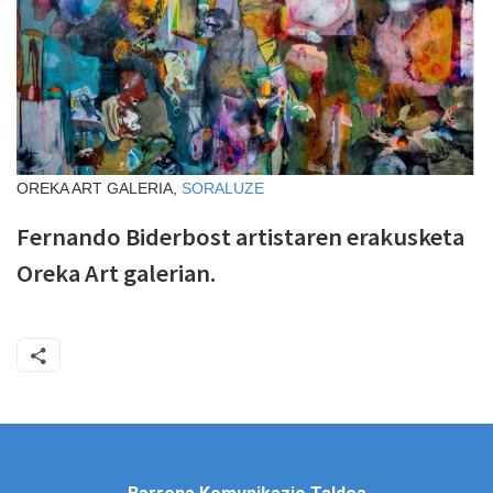
OREKA ART GALERIA,
SORALUZE
Fernando Biderbost artistaren erakusketa
Oreka Art galerian.