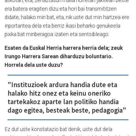
askotan, eta, zehaztasun maila horretan jakitean beste
era batera eragiten dizu eta hori bai transmititzen
didate, halako min bat, eta, nik uste dut min hartzea ere
inportantea dela eta berriz ikasi beharko genukeela
pixka bat minberagoa izaten eta sentsibleago.
Esaten da Euskal Herria harrera herria dela; zeuk
Irungo Harrera Sarean diharduzu boluntario.
Horrela dela uste duzu?
"Instituzioek ardura handia dute eta
halako hitz onez eta keinu oneriko
tartekakoz aparte lan politiko handia
dago egitea, besteak beste, pedagogia"
Ez dut uste konstatazio bat denik, uste dut dela