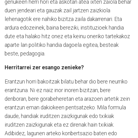
genukeen herri hori eta askotan atea ixten zaiola behar
duen jendeari eta gauzak zail jartzen zaizkiola
lehenagotik ere nahiko bizitza zaila dakarrenari. Eta
ardura edozeinek, baina bereziki, instituzioek handia
dute eta halako hitz onez eta keinu oneriko tartekakoz
aparte lan politiko handia dagoela egitea, besteak
beste, pedagogia.
Herritarrei zer esango zenieke?
Erantzun horri bakoitzak bilatu behar dio bere neurriko
erantzuna. Ni ez naiz inor inoren bizitzan, bere
denboran, bere gorabeheretan eta arazoen artetik zein
erantzun eman dakiokeen pentsatzeko. Mila formula
daude, handiak iruditzen zaizkigunak edo txikiak
iruditzen zaizkigunak eta ez direnak hain txikiak.
Adibidez, lagunen arteko konbertsazio baten edo