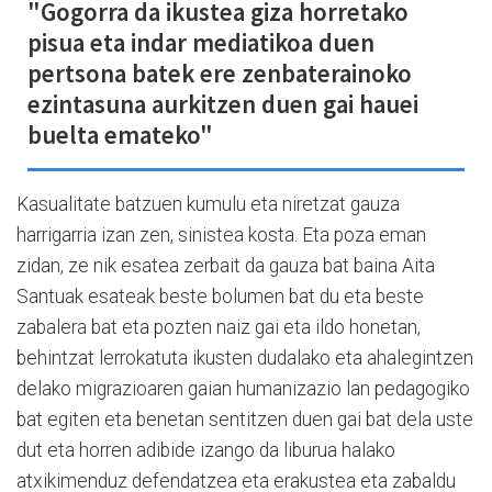
"Gogorra da ikustea giza horretako
pisua eta indar mediatikoa duen
pertsona batek ere zenbaterainoko
ezintasuna aurkitzen duen gai hauei
buelta emateko"
Kasualitate batzuen kumulu eta niretzat gauza
harrigarria izan zen, sinistea kosta. Eta poza eman
zidan, ze nik esatea zerbait da gauza bat baina Aita
Santuak esateak beste bolumen bat du eta beste
zabalera bat eta pozten naiz gai eta ildo honetan,
behintzat lerrokatuta ikusten dudalako eta ahalegintzen
delako migrazioaren gaian humanizazio lan pedagogiko
bat egiten eta benetan sentitzen duen gai bat dela uste
dut eta horren adibide izango da liburua halako
atxikimenduz defendatzea eta erakustea eta zabaldu