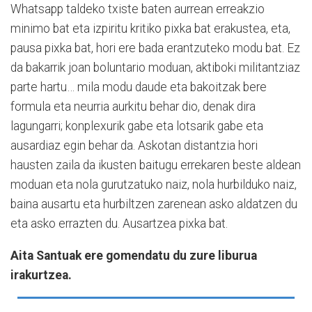
Whatsapp taldeko txiste baten aurrean erreakzio
minimo bat eta izpiritu kritiko pixka bat erakustea, eta,
pausa pixka bat, hori ere bada erantzuteko modu bat. Ez
da bakarrik joan boluntario moduan, aktiboki militantziaz
parte hartu… mila modu daude eta bakoitzak bere
formula eta neurria aurkitu behar dio, denak dira
lagungarri; konplexurik gabe eta lotsarik gabe eta
ausardiaz egin behar da. Askotan distantzia hori
hausten zaila da ikusten baitugu errekaren beste aldean
moduan eta nola gurutzatuko naiz, nola hurbilduko naiz,
baina ausartu eta hurbiltzen zarenean asko aldatzen du
eta asko errazten du. Ausartzea pixka bat.
Aita Santuak ere gomendatu du zure liburua
irakurtzea.