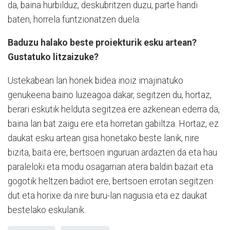
da, baina hurbilduz, deskubritzen duzu, parte handi
baten, horrela funtzionatzen duela.
Baduzu halako beste proiekturik esku artean?
Gustatuko litzaizuke?
Ustekabean lan honek bidea inoiz imajinatuko
genukeena baino luzeagoa dakar, segitzen du, hortaz,
berari eskutik helduta segitzea ere azkenean ederra da,
baina lan bat zaigu ere eta horretan gabiltza. Hortaz, ez
daukat esku artean gisa honetako beste lanik, nire
bizita, baita ere, bertsoen inguruan ardazten da eta hau
paraleloki eta modu osagarrian atera baldin bazait eta
gogotik heltzen badiot ere, bertsoen errotan segitzen
dut eta horixe da nire buru-lan nagusia eta ez daukat
bestelako eskulanik.