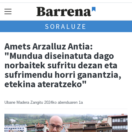
SORALUZE
Amets Arzalluz Antia:
"Mundua diseinatuta dago
norbaitek sufritu dezan eta
sufrimendu horri ganantzia,
etekina ateratzeko"
Ubane Madera Zangitu
2024ko abenduaren 1a