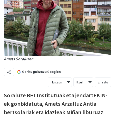
Amets Soraluzen.
Gehitu gaitzazu Googlen
Entzun
Itzuli
Erraztu
Soraluze BHI Institutuak eta jendartEKIN-
ek gonbidatuta, Amets Arzalluz Antia
bertsolariak eta idazleak Miñan liburuaz