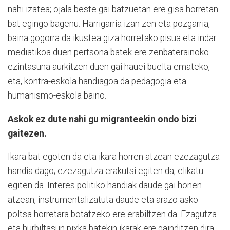
nahi izatea; ojala beste gai batzuetan ere gisa horretan
bat egingo bagenu. Harrigarria izan zen eta pozgarria,
baina gogorra da ikustea giza horretako pisua eta indar
mediatikoa duen pertsona batek ere zenbaterainoko
ezintasuna aurkitzen duen gai hauei buelta emateko,
eta, kontra-eskola handiagoa da pedagogia eta
humanismo-eskola baino.
Askok ez dute nahi gu migranteekin ondo bizi
gaitezen.
Ikara bat egoten da eta ikara horren atzean ezezagutza
handia dago; ezezagutza erakutsi egiten da, elikatu
egiten da. Interes politiko handiak daude gai honen
atzean, instrumentalizatuta daude eta arazo asko
poltsa horretara botatzeko ere erabiltzen da. Ezagutza
eta hurbiltasun pixka batekin ikarak ere gainditzen dira,