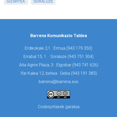
GIZARTEA
SORALUZE
Barrena Komunikazio Taldea
Erdikokale 2,1 · Ermua (
943 179 350)
Errabal 15, 1. · Soraluze (
943 751 304)
Aita Agirre Plaza, 3 · Elgoibar (
943 741 626)
Ifar Kalea 12, behea · Deba (
943 191 383)
barrena@barrena.eus
Codesyntaxek garatua