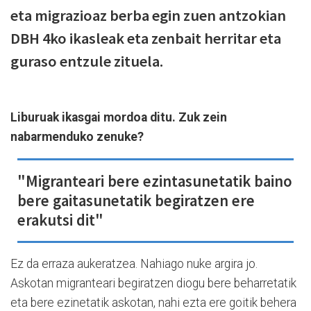
eta migrazioaz berba egin zuen antzokian
DBH 4ko ikasleak eta zenbait herritar eta
guraso entzule zituela.
Liburuak ikasgai mordoa ditu. Zuk zein
nabarmenduko zenuke?
"Migranteari bere ezintasunetatik baino
bere gaitasunetatik begiratzen ere
erakutsi dit"
Ez da erraza aukeratzea. Nahiago nuke argira jo.
Askotan migranteari begiratzen diogu bere beharretatik
eta bere ezinetatik askotan, nahi ezta ere goitik behera