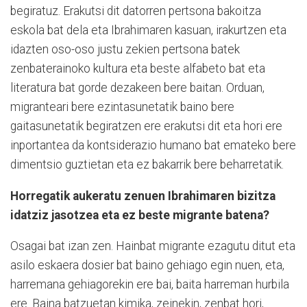
begiratuz. Erakutsi dit datorren pertsona bakoitza
eskola bat dela eta Ibrahimaren kasuan, irakurtzen eta
idazten oso-oso justu zekien pertsona batek
zenbaterainoko kultura eta beste alfabeto bat eta
literatura bat gorde dezakeen bere baitan. Orduan,
migranteari bere ezintasunetatik baino bere
gaitasunetatik begiratzen ere erakutsi dit eta hori ere
inportantea da kontsiderazio humano bat emateko bere
dimentsio guztietan eta ez bakarrik bere beharretatik.
Horregatik aukeratu zenuen Ibrahimaren bizitza
idatziz jasotzea eta ez beste migrante batena?
Osagai bat izan zen. Hainbat migrante ezagutu ditut eta
asilo eskaera dosier bat baino gehiago egin nuen, eta,
harremana gehiagorekin ere bai, baita harreman hurbila
ere. Baina batzuetan kimika, zeinekin, zenbat hori,