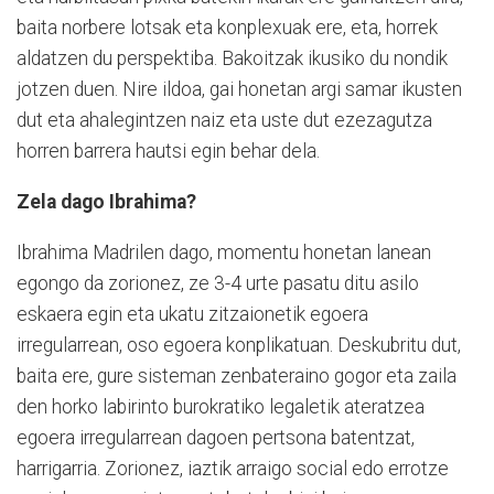
baita norbere lotsak eta konplexuak ere, eta, horrek
aldatzen du perspektiba. Bakoitzak ikusiko du nondik
jotzen duen. Nire ildoa, gai honetan argi samar ikusten
dut eta ahalegintzen naiz eta uste dut ezezagutza
horren barrera hautsi egin behar dela.
Zela dago Ibrahima?
Ibrahima Madrilen dago, momentu honetan lanean
egongo da zorionez, ze 3-4 urte pasatu ditu asilo
eskaera egin eta ukatu zitzaionetik egoera
irregularrean, oso egoera konplikatuan. Deskubritu dut,
baita ere, gure sisteman zenbateraino gogor eta zaila
den horko labirinto burokratiko legaletik ateratzea
egoera irregularrean dagoen pertsona batentzat,
harrigarria. Zorionez, iaztik arraigo social edo errotze