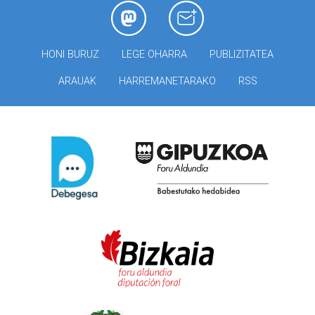
HONI BURUZ
LEGE OHARRA
PUBLIZITATEA
ARAUAK
HARREMANETARAKO
RSS