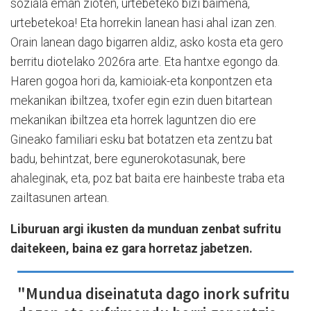
soziala eman zioten, urtebeteko bizi baimena,
urtebetekoa! Eta horrekin lanean hasi ahal izan zen.
Orain lanean dago bigarren aldiz, asko kosta eta gero
berritu diotelako 2026ra arte. Eta hantxe egongo da.
Haren gogoa hori da, kamioiak-eta konpontzen eta
mekanikan ibiltzea, txofer egin ezin duen bitartean
mekanikan ibiltzea eta horrek laguntzen dio ere
Gineako familiari esku bat botatzen eta zentzu bat
badu, behintzat, bere egunerokotasunak, bere
ahaleginak, eta, poz bat baita ere hainbeste traba eta
zailtasunen artean.
Liburuan argi ikusten da munduan zenbat sufritu
daitekeen, baina ez gara horretaz jabetzen.
"Mundua diseinatuta dago inork sufritu