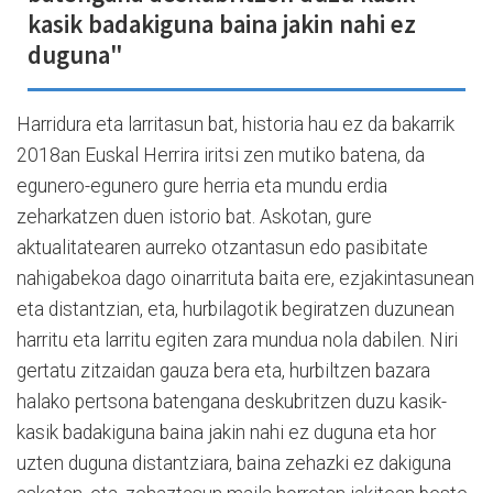
kasik badakiguna baina jakin nahi ez
duguna"
Harridura eta larritasun bat, historia hau ez da bakarrik
2018an Euskal Herrira iritsi zen mutiko batena, da
egunero-egunero gure herria eta mundu erdia
zeharkatzen duen istorio bat. Askotan, gure
aktualitatearen aurreko otzantasun edo pasibitate
nahigabekoa dago oinarrituta baita ere, ezjakintasunean
eta distantzian, eta, hurbilagotik begiratzen duzunean
harritu eta larritu egiten zara mundua nola dabilen. Niri
gertatu zitzaidan gauza bera eta, hurbiltzen bazara
halako pertsona batengana deskubritzen duzu kasik-
kasik badakiguna baina jakin nahi ez duguna eta hor
uzten duguna distantziara, baina zehazki ez dakiguna