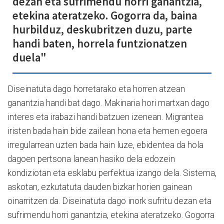
dezan eta sufrimendu horri ganantzia,
etekina ateratzeko. Gogorra da, baina
hurbilduz, deskubritzen duzu, parte
handi baten, horrela funtzionatzen
duela"
Diseinatuta dago horretarako eta horren atzean
ganantzia handi bat dago. Makinaria hori martxan dago
interes eta irabazi handi batzuen izenean. Migrantea
iristen bada hain bide zailean hona eta hemen egoera
irregularrean uzten bada hain luze, ebidentea da hola
dagoen pertsona lanean hasiko dela edozein
kondiziotan eta esklabu perfektua izango dela. Sistema,
askotan, ezkutatuta dauden bizkar horien gainean
oinarritzen da. Diseinatuta dago inork sufritu dezan eta
sufrimendu horri ganantzia, etekina ateratzeko. Gogorra