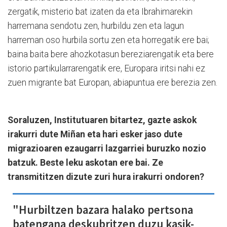
zergatik, misterio bat izaten da eta Ibrahimarekin
harremana sendotu zen, hurbildu zen eta lagun
harreman oso hurbila sortu zen eta horregatik ere bai;
baina baita bere ahozkotasun bereziarengatik eta bere
istorio partikularrarengatik ere, Europara iritsi nahi ez
zuen migrante bat Europan, abiapuntua ere berezia zen.
Soraluzen, Institutuaren bitartez, gazte askok
irakurri dute Miñan eta hari esker jaso dute
migrazioaren ezaugarri lazgarriei buruzko nozio
batzuk. Beste leku askotan ere bai. Ze
transmititzen dizute zuri hura irakurri ondoren?
"Hurbiltzen bazara halako pertsona
batengana deskubritzen duzu kasik-