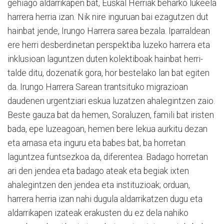
gehiago aldarrikapen bat, Euskal Herriak beharko lukeela
harrera herria izan. Nik nire inguruan bai ezagutzen dut
hainbat jende, Irungo Harrera sarea bezala. Iparraldean
ere herri desberdinetan perspektiba luzeko harrera eta
inklusioan laguntzen duten kolektiboak hainbat herri-
talde ditu, dozenatik gora, hor bestelako lan bat egiten
da. Irungo Harrera Sarean trantsituko migrazioan
daudenen urgentziari eskua luzatzen ahalegintzen zaio.
Beste gauza bat da hemen, Soraluzen, famili bat iristen
bada, epe luzeagoan, hemen bere lekua aurkitu dezan
eta arnasa eta inguru eta babes bat, ba horretan
laguntzea funtsezkoa da, diferentea. Badago horretan
ari den jendea eta badago ateak eta begiak ixten
ahalegintzen den jendea eta instituzioak; orduan,
harrera herria izan nahi dugula aldarrikatzen dugu eta
aldarrikapen izateak erakusten du ez dela nahiko