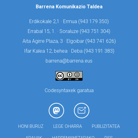
Barrena Komunikazio Taldea
Erdikokale 2,1 · Ermua (
943 179 350)
Errabal 15, 1. · Soraluze (
943 751 304)
Aita Agirre Plaza, 3 · Elgoibar (
943 741 626)
Ifar Kalea 12, behea · Deba (
943 191 383)
barrena@barrena.eus
Codesyntaxek garatua
HONI BURUZ
LEGE OHARRA
PUBLIZITATEA