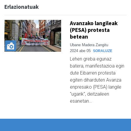
Erlazionatuak
Avanzako langileak
(PESA) protesta
betean
Ubane Madera Zangitu
2024 abe 05
SORALUZE
Lehen greba egunaz
batera, manifestazioa egin
dute Eibarren protesta
egiten diharduten Avanza
enpresako (PESA) langile
"ugarik", deitzaileen
esanetan…