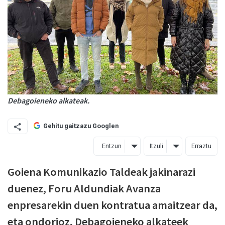
Debagoieneko alkateak.
Gehitu gaitzazu Googlen
Entzun
Itzuli
Erraztu
Goiena Komunikazio Taldeak jakinarazi
duenez, Foru Aldundiak Avanza
enpresarekin duen kontratua amaitzear da,
eta ondorioz, Debagoieneko alkateek