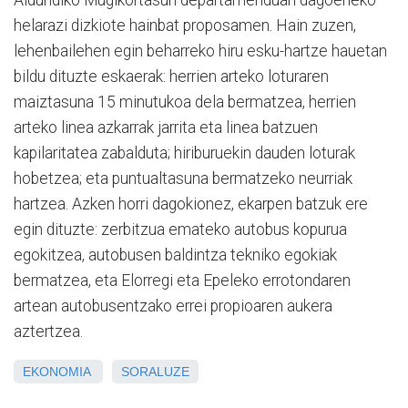
Aldundiko Mugikortasun departamenduari dagoeneko
helarazi dizkiote hainbat proposamen. Hain zuzen,
lehenbailehen egin beharreko hiru esku-hartze hauetan
bildu dituzte eskaerak: herrien arteko loturaren
maiztasuna 15 minutukoa dela bermatzea, herrien
arteko linea azkarrak jarrita eta linea batzuen
kapilaritatea zabalduta; hiriburuekin dauden loturak
hobetzea; eta puntualtasuna bermatzeko neurriak
hartzea. Azken horri dagokionez, ekarpen batzuk ere
egin dituzte: zerbitzua emateko autobus kopurua
egokitzea, autobusen baldintza tekniko egokiak
bermatzea, eta Elorregi eta Epeleko errotondaren
artean autobusentzako errei propioaren aukera
aztertzea.
EKONOMIA
SORALUZE