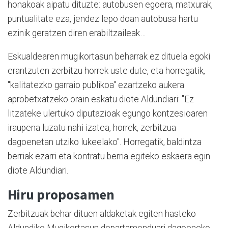
honakoak aipatu dituzte: autobusen egoera, matxurak,
puntualitate eza, jendez lepo doan autobusa hartu
ezinik geratzen diren erabiltzaileak…
Eskualdearen mugikortasun beharrak ez dituela egoki
erantzuten zerbitzu horrek uste dute, eta horregatik,
"kalitatezko garraio publikoa" ezartzeko aukera
aprobetxatzeko orain eskatu diote Aldundiari: "Ez
litzateke ulertuko diputazioak egungo kontzesioaren
iraupena luzatu nahi izatea, horrek, zerbitzua
dagoenetan utziko lukeelako". Horregatik, baldintza
berriak ezarri eta kontratu berria egiteko eskaera egin
diote Aldundiari.
Hiru proposamen
Zerbitzuak behar dituen aldaketak egiten hasteko