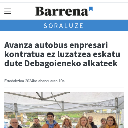
SORALUZE
Avanza autobus enpresari
kontratua ez luzatzea eskatu
dute Debagoieneko alkateek
Erredakzioa
2024ko abenduaren 10a