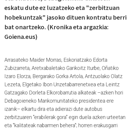
eskatu dute ez luzatzeko eta "zerbitzuan
hobekuntzak" jasoko dituen kontratu berri
bat onartzeko. (Kronika eta argazkia:
Goiena.eus)
Arrasateko Maider Morras, Eskoriatzako Edorta
Zubizarreta, Aretxabaletako Garikoitz Iturbe, Oñatiko
Izaro Elorza, Bergarako Gorka Artola, Antzuolako Olatz
Lezeta, Elgetako Ibon Unzetabarrenetxea eta Leintz
Gatzagako Dorleta Elkorobarrutia alkateak –azken hori
Debagoieneko Mankomunitateko presidentea ere
izanik– elkartu dira eta adierazi dute autobus
zerbitzuaren "erabilerak gora" egin duela azken urteetan
eta "kalitateak nabarmen behera"; horren erakusgarri