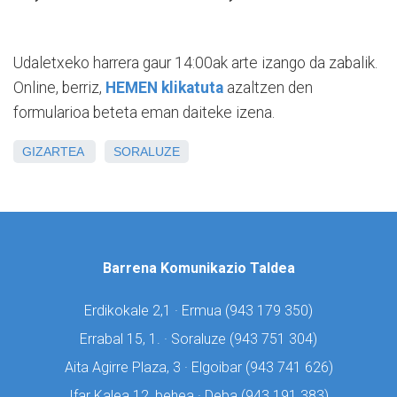
Udaletxeko harrera gaur 14:00ak arte izango da zabalik.
Online, berriz,
HEMEN klikatuta
azaltzen den
formularioa beteta eman daiteke izena.
GIZARTEA
SORALUZE
Barrena Komunikazio Taldea
Erdikokale 2,1 · Ermua (
943 179 350)
Errabal 15, 1. · Soraluze (
943 751 304)
Aita Agirre Plaza, 3 · Elgoibar (
943 741 626)
Ifar Kalea 12, behea · Deba (
943 191 383)