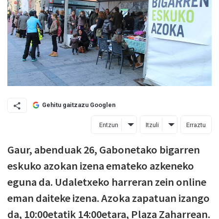
Gehitu gaitzazu Googlen
Entzun
Itzuli
Erraztu
Gaur, abenduak 26, Gabonetako bigarren
eskuko azokan izena emateko azkeneko
eguna da. Udaletxeko harreran zein online
eman daiteke izena. Azoka zapatuan izango
da, 10:00etatik 14:00etara, Plaza Zaharrean.