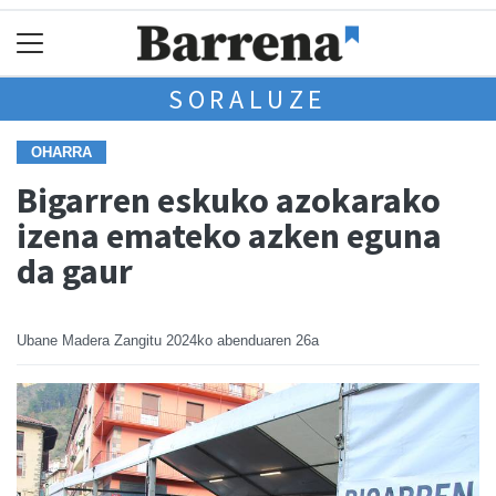
SORALUZE
OHARRA
Bigarren eskuko azokarako
izena emateko azken eguna
da gaur
Ubane Madera Zangitu
2024ko abenduaren 26a