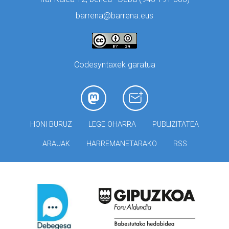
barrena@barrena.eus
Codesyntaxek garatua
HONI BURUZ
LEGE OHARRA
PUBLIZITATEA
ARAUAK
HARREMANETARAKO
RSS