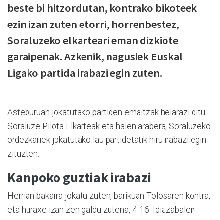
beste bi hitzordutan, kontrako bikoteek
ezin izan zuten etorri, horrenbestez,
Soraluzeko elkarteari eman dizkiote
garaipenak. Azkenik, nagusiek Euskal
Ligako partida irabazi egin zuten.
Asteburuan jokatutako partiden emaitzak helarazi ditu
Soraluze Pilota Elkarteak eta haien arabera, Soraluzeko
ordezkariek jokatutako lau partidetatik hiru irabazi egin
zituzten.
Kanpoko guztiak irabazi
Herrian bakarra jokatu zuten, barikuan Tolosaren kontra,
eta huraxe izan zen galdu zutena, 4-16. Idiazabalen