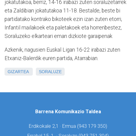
jokatutakoa, berriz, 14-16 irabazi zuten soraluzetarrek
eta Zaldibian jokatutakoa 11-18. Bestalde, beste bi
partidatako kontrako bikoteek ezin izan zuten etorri,
Infantil mailakoek eta paletakoek eta horrenbestez,
Soraluzeko elkarteari eman dizkiote garaipenak
Azkenik, nagusien Euskal Ligan 16-22 irabazi zuten
Etxaniz-Balerdik euren partida, Atarrabian.
GIZARTEA
SORALUZE
Barrena Komunikazio Taldea
Erdikokale 2,1 · Ermua (
943 179 350)
Errabal 15, 1. · Soraluze (
943 751 304)