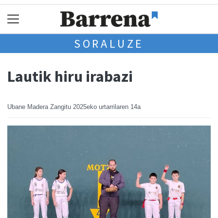
SORALUZE
Lautik hiru irabazi
Ubane Madera Zangitu
2025eko urtarrilaren 14a