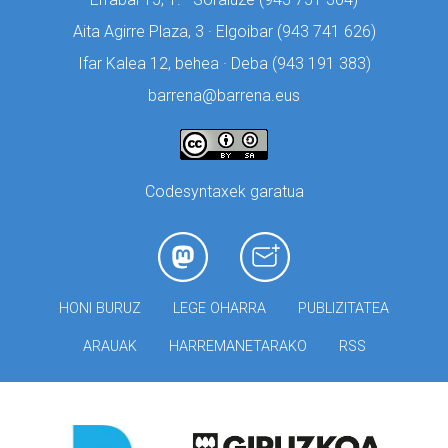
Aita Agirre Plaza, 3 · Elgoibar (
943 741 626)
Ifar Kalea 12, behea · Deba (
943 191 383)
barrena@barrena.eus
Codesyntaxek garatua
HONI BURUZ
LEGE OHARRA
PUBLIZITATEA
ARAUAK
HARREMANETARAKO
RSS