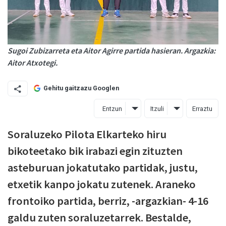
Sugoi Zubizarreta eta Aitor Agirre partida hasieran. Argazkia:
Aitor Atxotegi.
Gehitu gaitzazu Googlen
Entzun
Itzuli
Erraztu
Soraluzeko Pilota Elkarteko hiru
bikoteetako bik irabazi egin zituzten
asteburuan jokatutako partidak, justu,
etxetik kanpo jokatu zutenek. Araneko
frontoiko partida, berriz, -argazkian- 4-16
galdu zuten soraluzetarrek. Bestalde,