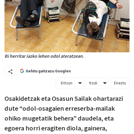
Bi herritar iazko lehen odol ateratzean.
Gehitu gaitzazu Googlen
Entzun
Itzuli
Erraztu
Osakidetzak eta Osasun Sailak ohartarazi
dute “odol-osagaien erreserba-mailak
ohiko mugetatik behera” daudela, eta
egoera horri eragiten diola, gainera,