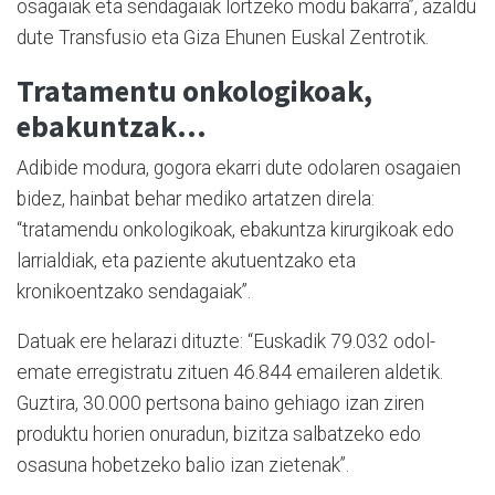
osagaiak eta sendagaiak lortzeko modu bakarra”, azaldu
dute Transfusio eta Giza Ehunen Euskal Zentrotik.
Tratamentu onkologikoak,
ebakuntzak…
Adibide modura, gogora ekarri dute odolaren osagaien
bidez, hainbat behar mediko artatzen direla:
“tratamendu onkologikoak, ebakuntza kirurgikoak edo
larrialdiak, eta paziente akutuentzako eta
kronikoentzako sendagaiak”.
Datuak ere helarazi dituzte: “Euskadik 79.032 odol-
emate erregistratu zituen 46.844 emaileren aldetik.
Guztira, 30.000 pertsona baino gehiago izan ziren
produktu horien onuradun, bizitza salbatzeko edo
osasuna hobetzeko balio izan zietenak”.