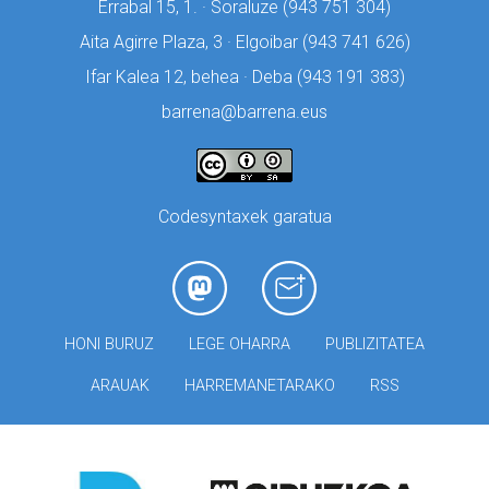
Errabal 15, 1. · Soraluze (
943 751 304)
Aita Agirre Plaza, 3 · Elgoibar (
943 741 626)
Ifar Kalea 12, behea · Deba (
943 191 383)
barrena@barrena.eus
Codesyntaxek garatua
HONI BURUZ
LEGE OHARRA
PUBLIZITATEA
ARAUAK
HARREMANETARAKO
RSS