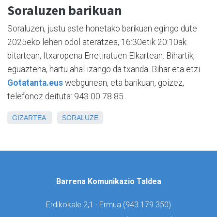
Soraluzen barikuan
Soraluzen, justu aste honetako barikuan egingo dute
2025eko lehen odol ateratzea, 16:30etik 20:10ak
bitartean, Itxaropena Erretiratuen Elkartean. Bihartik,
eguaztena, hartu ahal izango da txanda. Bihar eta etzi
Gotatanta.eus
webgunean, eta barikuan, goizez,
telefonoz deituta: 943 00 78 85.
GIZARTEA
SORALUZE
Barrena Komunikazio Taldea
Erdikokale 2,1 · Ermua (
943 179 350)