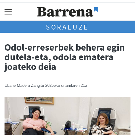
SORALUZE
Odol-erreserbek behera egin
dutela-eta, odola ematera
joateko deia
Ubane Madera Zangitu
2025eko urtarrilaren 21a