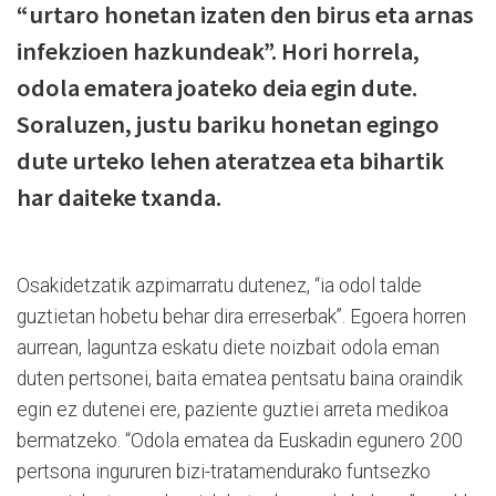
“urtaro honetan izaten den birus eta arnas
infekzioen hazkundeak”. Hori horrela,
odola ematera joateko deia egin dute.
Soraluzen, justu bariku honetan egingo
dute urteko lehen ateratzea eta bihartik
har daiteke txanda.
Osakidetzatik azpimarratu dutenez, “ia odol talde
guztietan hobetu behar dira erreserbak”. Egoera horren
aurrean, laguntza eskatu diete noizbait odola eman
duten pertsonei, baita ematea pentsatu baina oraindik
egin ez dutenei ere, paziente guztiei arreta medikoa
bermatzeko. “Odola ematea da Euskadin egunero 200
pertsona ingururen bizi-tratamendurako funtsezko