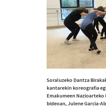
Soraluzeko Dantza Biraka
kantarekin koreografia e
Emakumeen Nazioarteko E
bideoan, Julene Garcia-Ab