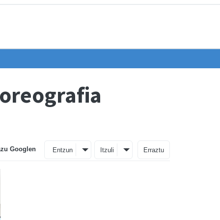
koreografia
azu Googlen
Entzun
Itzuli
Erraztu