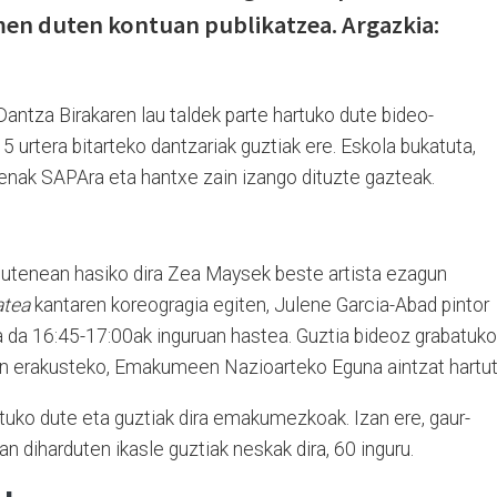
en duten kontuan publikatzea. Argazkia:
antza Birakaren lau taldek parte hartuko dute bideo-
15 urtera bitarteko dantzariak guztiak ere. Eskola bukatuta,
ienak SAPAra eta hantxe zain izango dituzte gazteak.
 dutenean hasiko dira Zea Maysek beste artista ezagun
atea
kantaren koreogragia egiten, Julene Garcia-Abad pintor
a da 16:45-17:00ak inguruan hastea. Guztia bideoz grabatuko
n erakusteko, Emakumeen Nazioarteko Eguna aintzat hartut
tuko dute eta guztiak dira emakumezkoak. Izan ere, gaur-
n diharduten ikasle guztiak neskak dira, 60 inguru.