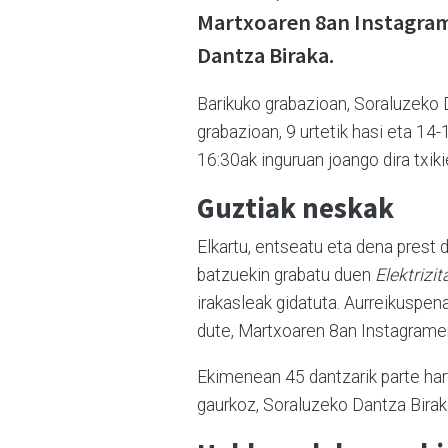
Martxoaren 8an Instagram
Dantza Biraka.
Barikuko grabazioan, Soraluzeko D
grabazioan, 9 urtetik hasi eta 14-
16:30ak inguruan joango dira txik
Guztiak neskak
Elkartu, entseatu eta dena prest
batzuekin grabatu duen
Elektrizit
irakasleak gidatuta. Aurreikuspen
dute, Martxoaren 8an Instagrame
Ekimenean 45 dantzarik parte har
gaurkoz, Soraluzeko Dantza Biraka