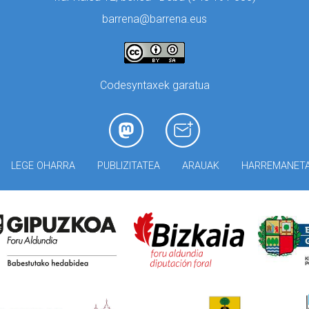
barrena@barrena.eus
Codesyntaxek garatua
LEGE OHARRA
PUBLIZITATEA
ARAUAK
HARREMANET