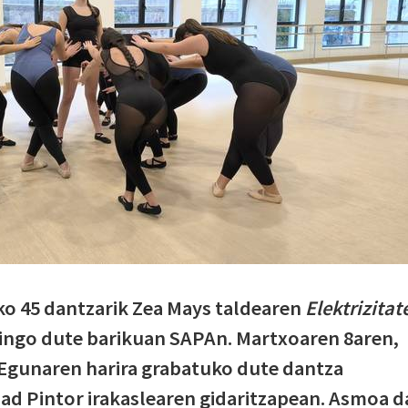
ko 45 dantzarik Zea Mays taldearen
Elektrizitat
gingo dute barikuan SAPAn. Martxoaren 8aren,
gunaren harira grabatuko dute dantza
ad Pintor irakaslearen gidaritzapean. Asmoa d