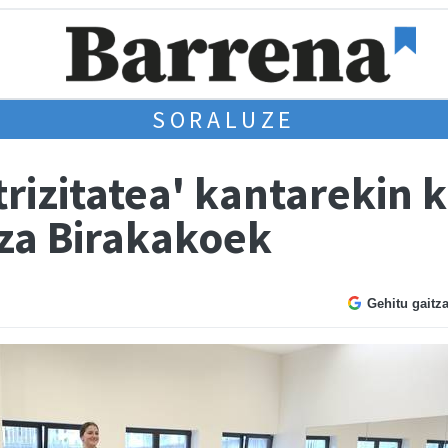
SORALUZE
rizitatea' kantarekin 
za Birakakoek
Gehitu gaitz