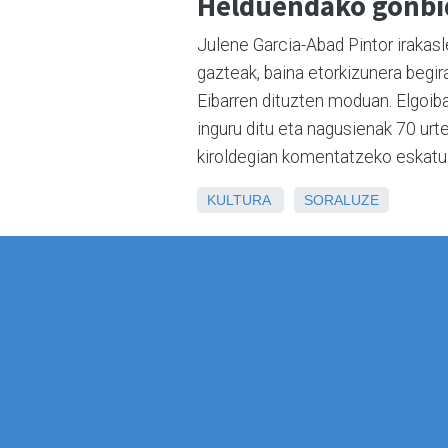
Helduendako gonb
Julene Garcia-Abad Pintor irakasl
gazteak, baina etorkizunera begira
Eibarren dituzten moduan. Elgoiba
inguru ditu eta nagusienak 70 urte
kiroldegian komentatzeko eskatu
KULTURA
SORALUZE