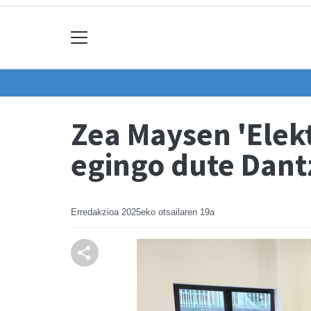
Zea Maysen 'Elekt
egingo dute Dant
Erredakzioa
2025eko otsailaren 19a