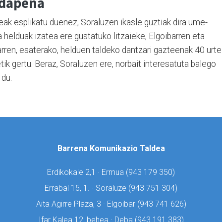
idapena
eak esplikatu duenez, Soraluzen ikasle guztiak dira ume-
 helduak izatea ere gustatuko litzaieke, Elgoibarren eta
rren, esaterako, helduen taldeko dantzari gazteenak 40 urte
tik gertu. Beraz, Soraluzen ere, norbait interesatuta balego
 du.
Barrena Komunikazio Taldea
Erdikokale 2,1 · Ermua (
943 179 350)
Errabal 15, 1. · Soraluze (
943 751 304)
Aita Agirre Plaza, 3 · Elgoibar (
943 741 626)
Ifar Kalea 12, behea · Deba (
943 191 383)