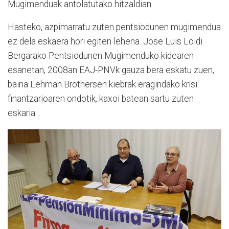
Mugimenduak antolatutako hitzaldian.
Hasteko, azpimarratu zuten pentsiodunen mugimendua
ez dela eskaera hori egiten lehena. Jose Luis Loidi
Bergarako Pentsiodunen Mugimenduko kidearen
esanetan, 2008an EAJ-PNVk gauza bera eskatu zuen,
baina Lehman Brothersen kiebrak eragindako krisi
finantzarioaren ondotik, kaxoi batean sartu zuten
eskaria.