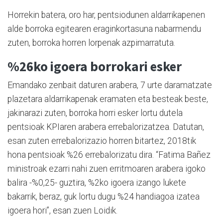
Horrekin batera, oro har, pentsiodunen aldarrikapenen
alde borroka egitearen eraginkortasuna nabarmendu
zuten, borroka horren lorpenak azpimarratuta.
%26ko igoera borrokari esker
Emandako zenbait daturen arabera, 7 urte daramatzate
plazetara aldarrikapenak eramaten eta besteak beste,
jakinarazi zuten, borroka horri esker lortu dutela
pentsioak KPIaren arabera errebalorizatzea. Datutan,
esan zuten errebalorizazio horren bitartez, 2018tik
hona pentsioak %26 errebalorizatu dira. “Fatima Bañez
ministroak ezarri nahi zuen erritmoaren arabera igoko
balira -%0,25- guztira, %2ko igoera izango lukete
bakarrik, beraz, guk lortu dugu %24 handiagoa izatea
igoera hori”, esan zuen Loidik.