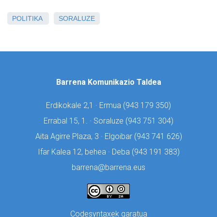
POLITIKA
SORALUZE
Barrena Komunikazio Taldea
Erdikokale 2,1 · Ermua (
943 179 350)
Errabal 15, 1. · Soraluze (
943 751 304)
Aita Agirre Plaza, 3 · Elgoibar (
943 741 626)
Ifar Kalea 12, behea · Deba (
943 191 383)
barrena@barrena.eus
Codesyntaxek garatua