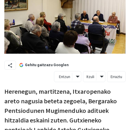
Gehitu gaitzazu Googlen
Entzun
Itzuli
Erraztu
Herenegun, martitzena, Itxaropenako
areto nagusia beteta zegoela, Bergarako
Pentsiodunen Mugimenduko adituek
hitzaldia eskaini zuten. Gutxieneko
pentsioak Lanbide Arteko Gutxieneko