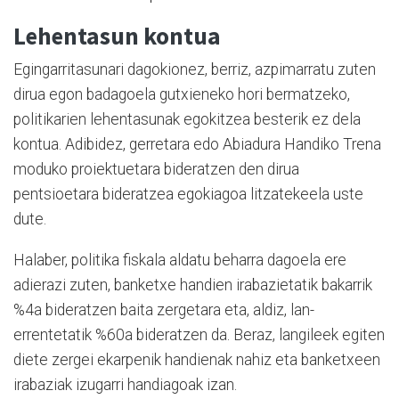
Lehentasun kontua
Egingarritasunari dagokionez, berriz, azpimarratu zuten
dirua egon badagoela gutxieneko hori bermatzeko,
politikarien lehentasunak egokitzea besterik ez dela
kontua. Adibidez, gerretara edo Abiadura Handiko Trena
moduko proiektuetara bideratzen den dirua
pentsioetara bideratzea egokiagoa litzatekeela uste
dute.
Halaber, politika fiskala aldatu beharra dagoela ere
adierazi zuten, banketxe handien irabazietatik bakarrik
%4a bideratzen baita zergetara eta, aldiz, lan-
errentetatik %60a bideratzen da. Beraz, langileek egiten
diete zergei ekarpenik handienak nahiz eta banketxeen
irabaziak izugarri handiagoak izan.