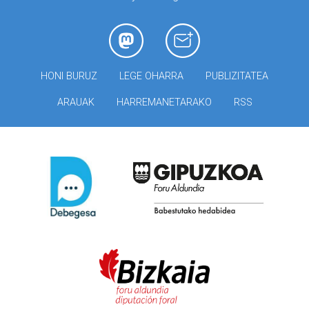
HONI BURUZ
LEGE OHARRA
PUBLIZITATEA
ARAUAK
HARREMANETARAKO
RSS