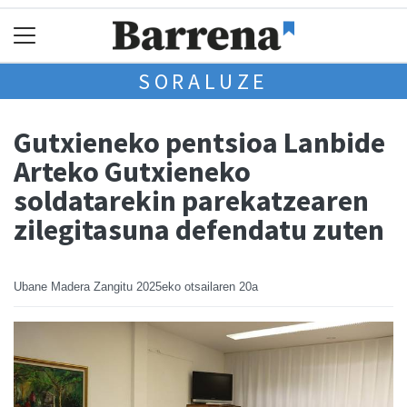
SORALUZE
Gutxieneko pentsioa Lanbide
Arteko Gutxieneko
soldatarekin parekatzearen
zilegitasuna defendatu zuten
Ubane Madera Zangitu
2025eko otsailaren 20a