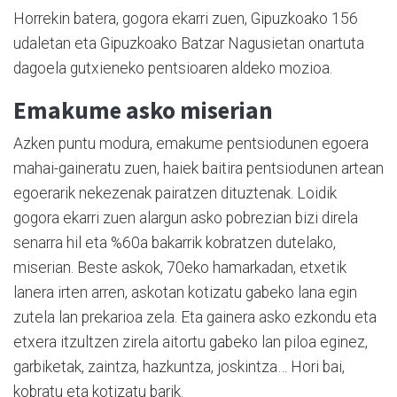
Horrekin batera, gogora ekarri zuen, Gipuzkoako 156
udaletan eta Gipuzkoako Batzar Nagusietan onartuta
dagoela gutxieneko pentsioaren aldeko mozioa.
Emakume asko miserian
Azken puntu modura, emakume pentsiodunen egoera
mahai-gaineratu zuen, haiek baitira pentsiodunen artean
egoerarik nekezenak pairatzen dituztenak. Loidik
gogora ekarri zuen alargun asko pobrezian bizi direla
senarra hil eta %60a bakarrik kobratzen dutelako,
miserian. Beste askok, 70eko hamarkadan, etxetik
lanera irten arren, askotan kotizatu gabeko lana egin
zutela lan prekarioa zela. Eta gainera asko ezkondu eta
etxera itzultzen zirela aitortu gabeko lan piloa eginez,
garbiketak, zaintza, hazkuntza, joskintza… Hori bai,
kobratu eta kotizatu barik.