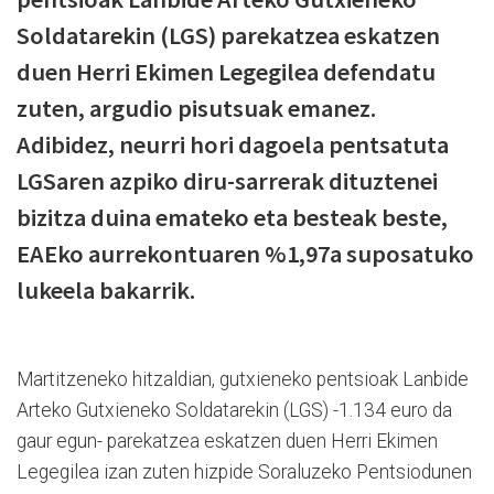
Soldatarekin (LGS) parekatzea eskatzen
duen Herri Ekimen Legegilea defendatu
zuten, argudio pisutsuak emanez.
Adibidez, neurri hori dagoela pentsatuta
LGSaren azpiko diru-sarrerak dituztenei
bizitza duina emateko eta besteak beste,
EAEko aurrekontuaren %1,97a suposatuko
lukeela bakarrik.
Martitzeneko hitzaldian, gutxieneko pentsioak Lanbide
Arteko Gutxieneko Soldatarekin (LGS) -1.134 euro da
gaur egun- parekatzea eskatzen duen Herri Ekimen
Legegilea izan zuten hizpide Soraluzeko Pentsiodunen