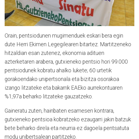
Orain, pentsiodunen mugimenduek eskari bera egin
dute Herri Ekimen Legegilearen bitartez. Martitzeneko
hitzaldian esan zutenez, ekonomia adituen
azterketaren arabera, gutxieneko pentsio hori 99.000
pentsiodunek kobratu ahalko lukete; 60 urtetik
gorakoendako unipertsonala eta bizitza osorakoa
izango litzateke eta bakarrik EAEko aurrekontuaren
%1,97a beharko litzateke gauzatzeko.
Gaineratu zuten, hainbaten esamesen kontrara,
gutxieneko pentsioa kobratzeko ezaugarri jakin batzuk
bete beharko direla eta neurria ez dagoela pentsatuta
modu unibertsalean partitzeko.