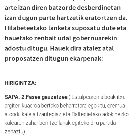
arte izan diren batzorde desberdinetan
izan dugun parte hartzetik eratortzen da.
Hilabeteetako lanketa suposatu dute eta
hauetako zenbait udal gobernuarekin
adostu ditugu. Hauek dira atalez atal
proposatzen ditugun ekarpenak:
HIRIGINTZA:
SAPA. 2.Fasea gauzatzea
( Estalpearen alboak itxi,
argiteri kuadroa bertako beharretara egokitu, eremua
atondu kale altzaritegiaz eta Baltegietako adokinezko
kalearen zahar berritze lanak egiteko diru partida
zehaztu)