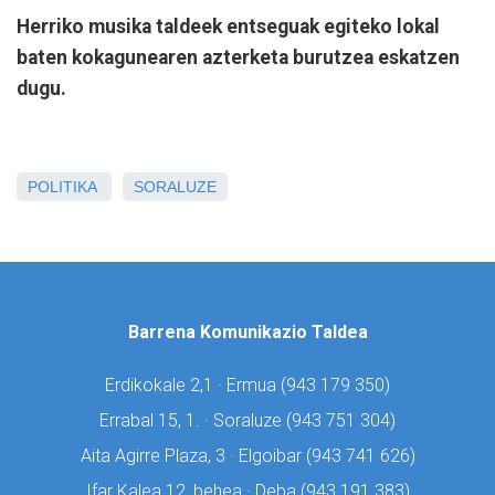
Herriko musika taldeek entseguak egiteko lokal
baten kokagunearen azterketa burutzea eskatzen
dugu.
POLITIKA
SORALUZE
Barrena Komunikazio Taldea
Erdikokale 2,1 · Ermua (
943 179 350)
Errabal 15, 1. · Soraluze (
943 751 304)
Aita Agirre Plaza, 3 · Elgoibar (
943 741 626)
Ifar Kalea 12, behea · Deba (
943 191 383)