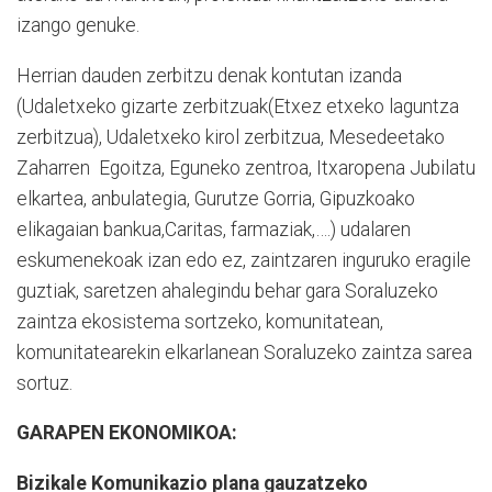
izango genuke.
Herrian dauden zerbitzu denak kontutan izanda
(Udaletxeko gizarte zerbitzuak(Etxez etxeko laguntza
zerbitzua), Udaletxeko kirol zerbitzua, Mesedeetako
Zaharren
Egoitza, Eguneko zentroa, Itxaropena Jubilatu
elkartea, anbulategia, Gurutze Gorria, Gipuzkoako
elikagaian bankua,Caritas, farmaziak,….) udalaren
eskumenekoak izan edo ez, zaintzaren inguruko eragile
guztiak, saretzen ahalegindu behar gara Soraluzeko
zaintza ekosistema sortzeko, komunitatean,
komunitatearekin elkarlanean Soraluzeko zaintza sarea
sortuz.
GARAPEN EKONOMIKOA:
Bizikale Komunikazio plana gauzatzeko