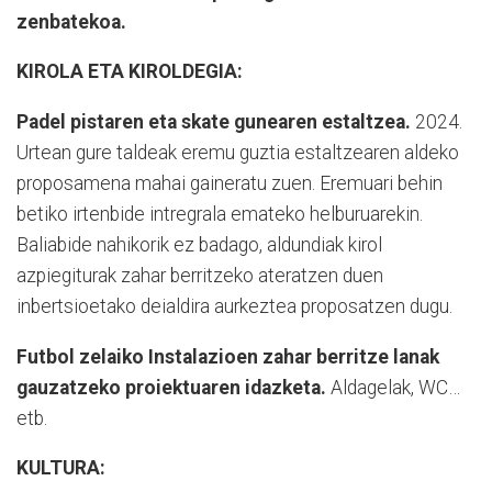
zenbatekoa.
KIROLA ETA KIROLDEGIA:
Padel pistaren eta skate gunearen estaltzea.
2024.
Urtean gure taldeak eremu guztia estaltzearen aldeko
proposamena mahai gaineratu zuen. Eremuari behin
betiko irtenbide intregrala emateko helburuarekin.
Baliabide nahikorik ez badago, aldundiak kirol
azpiegiturak zahar berritzeko ateratzen duen
inbertsioetako deialdira aurkeztea proposatzen dugu.
Futbol zelaiko Instalazioen zahar berritze lanak
gauzatzeko proiektuaren idazketa.
Aldagelak, WC…
etb.
KULTURA: