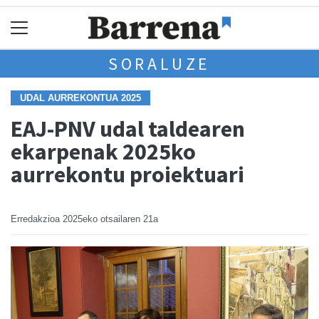
SORALUZE
UDAL AURREKONTUA 2025
EAJ-PNV udal taldearen
ekarpenak 2025ko
aurrekontu proiektuari
Erredakzioa
2025eko otsailaren 21a