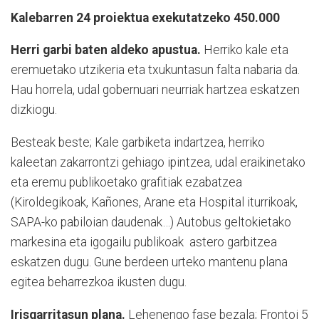
Kalebarren 24 proiektua exekutatzeko 450.000
Herri garbi baten aldeko apustua.
Herriko kale eta
eremuetako utzikeria eta txukuntasun falta nabaria da.
Hau horrela, udal gobernuari neurriak hartzea eskatzen
dizkiogu.
Besteak beste; Kale garbiketa indartzea, herriko
kaleetan zakarrontzi gehiago ipintzea, udal eraikinetako
eta eremu publikoetako grafitiak ezabatzea
(Kiroldegikoak, Kañones, Arane eta Hospital iturrikoak,
SAPA-ko pabiloian daudenak…) Autobus geltokietako
markesina eta igogailu publikoak
astero garbitzea
eskatzen dugu. Gune berdeen urteko mantenu plana
egitea beharrezkoa ikusten dugu.
Irisgarritasun plana.
Lehenengo fase bezala; Frontoi 5