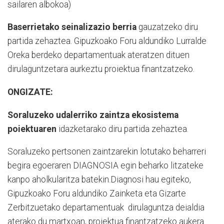
sailaren albokoa)
Baserrietako seinalizazio berria
gauzatzeko diru
partida zehaztea. Gipuzkoako Foru aldundiko Lurralde
Oreka berdeko departamentuak ateratzen dituen
dirulaguntzetara aurkeztu proiektua finantzatzeko.
ONGIZATE:
Soraluzeko udalerriko zaintza ekosistema
poiektuaren
idazketarako diru partida zehaztea.
Soraluzeko pertsonen zaintzarekin lotutako beharreri
begira egoeraren DIAGNOSIA egin beharko litzateke
kanpo aholkularitza batekin.Diagnosi hau egiteko,
Gipuzkoako Foru aldundiko Zainketa eta Gizarte
Zerbitzuetako departamentuak
dirulaguntza deialdia
aterako du martxoan, proiektua finantzatzeko aukera