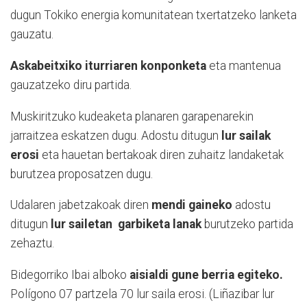
dugun Tokiko energia komunitatean txertatzeko lanketa
gauzatu.
Askabeitxiko iturriaren konponketa
eta mantenua
gauzatzeko diru partida.
Muskiritzuko kudeaketa planaren garapenarekin
jarraitzea eskatzen dugu. Adostu ditugun
lur sailak
erosi
eta hauetan bertakoak diren zuhaitz landaketak
burutzea proposatzen dugu.
Udalaren jabetzakoak diren
mendi gaineko
adostu
ditugun
lur sailetan
garbiketa lanak
burutzeko partida
zehaztu.
Bidegorriko Ibai alboko
aisialdi gune berria egiteko.
Polígono 07 partzela 70 lur saila erosi. (Liñazibar lur