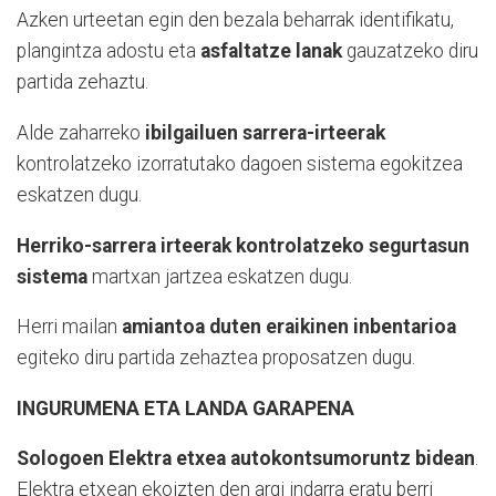
Azken urteetan egin den bezala beharrak identifikatu,
plangintza adostu eta
asfaltatze lanak
gauzatzeko diru
partida zehaztu.
Alde zaharreko
ibilgailuen sarrera-irteerak
kontrolatzeko izorratutako dagoen sistema egokitzea
eskatzen dugu.
Herriko-sarrera irteerak kontrolatzeko segurtasun
sistema
martxan jartzea eskatzen dugu.
Herri mailan
amiantoa duten eraikinen inbentarioa
egiteko diru partida zehaztea proposatzen dugu.
INGURUMENA ETA LANDA GARAPENA
Sologoen Elektra etxea autokontsumoruntz bidean
.
Elektra etxean ekoizten den argi indarra eratu berri