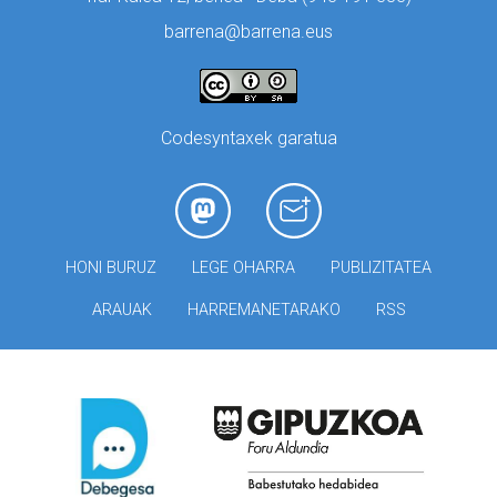
barrena@barrena.eus
Codesyntaxek garatua
HONI BURUZ
LEGE OHARRA
PUBLIZITATEA
ARAUAK
HARREMANETARAKO
RSS