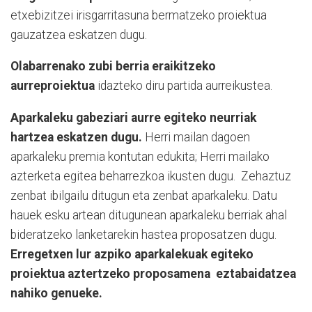
etxebizitzei irisgarritasuna bermatzeko proiektua
gauzatzea eskatzen dugu.
Olabarrenako zubi berria eraikitzeko
aurreproiektua
idazteko diru partida aurreikustea.
Aparkaleku gabeziari aurre egiteko neurriak
hartzea eskatzen dugu.
Herri mailan dagoen
aparkaleku premia kontutan edukita; Herri mailako
azterketa egitea beharrezkoa ikusten dugu.
Zehaztuz
zenbat ibilgailu ditugun eta zenbat aparkaleku. Datu
hauek esku artean ditugunean aparkaleku berriak ahal
bideratzeko lanketarekin hastea proposatzen dugu.
Erregetxen lur azpiko aparkalekuak egiteko
proiektua aztertzeko proposamena
eztabaidatzea
nahiko genueke.