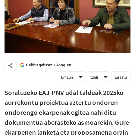
Gehitu gaitzazu Googlen
Entzun
Itzuli
Erraztu
Soraluzeko EAJ-PNV udal taldeak 2025ko
aurrekontu proiektua aztertu ondoren
ondorengo ekarpenak egitea nahi ditu
dokumentua aberasteko asmoarekin. Gure
ekarpenen lanketa eta proposamena orain