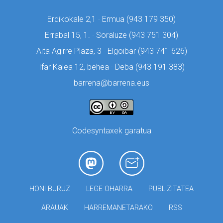
Erdikokale 2,1 · Ermua (
943 179 350)
Errabal 15, 1. · Soraluze (
943 751 304)
Aita Agirre Plaza, 3 · Elgoibar (
943 741 626)
Ifar Kalea 12, behea · Deba (
943 191 383)
barrena@barrena.eus
Codesyntaxek garatua
HONI BURUZ
LEGE OHARRA
PUBLIZITATEA
ARAUAK
HARREMANETARAKO
RSS