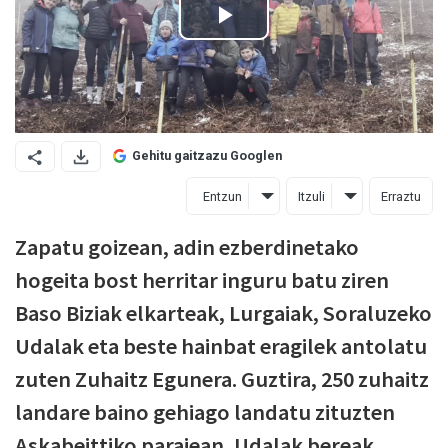
Gehitu gaitzazu Googlen
Entzun
Itzuli
Erraztu
Zapatu goizean, adin ezberdinetako
hogeita bost herritar inguru batu ziren
Baso Biziak elkarteak, Lurgaiak, Soraluzeko
Udalak eta beste hainbat eragilek antolatu
zuten Zuhaitz Egunera. Guztira, 250 zuhaitz
landare baino gehiago landatu zituzten
Askabeittiko parajean, Udalak bereak