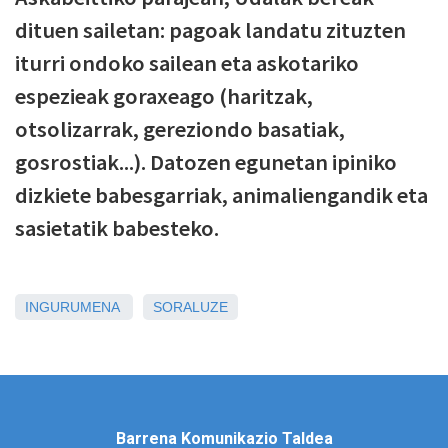
dituen sailetan: pagoak landatu zituzten
iturri ondoko sailean eta askotariko
espezieak goraxeago (haritzak,
otsolizarrak, gereziondo basatiak,
gosrostiak...). Datozen egunetan ipiniko
dizkiete babesgarriak, animaliengandik eta
sasietatik babesteko.
INGURUMENA
SORALUZE
Barrena Komunikazio Taldea