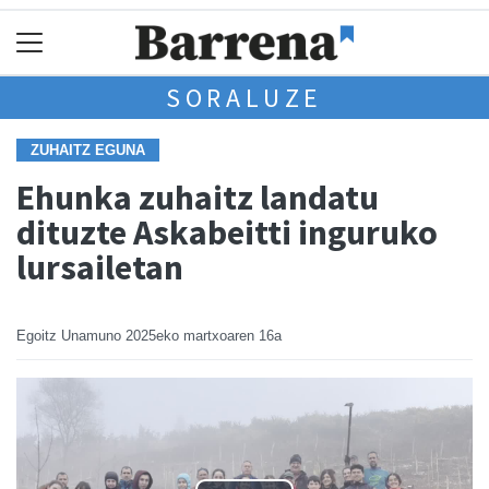
SORALUZE
ZUHAITZ EGUNA
Ehunka zuhaitz landatu
dituzte Askabeitti inguruko
lursailetan
Egoitz Unamuno
2025eko martxoaren 16a