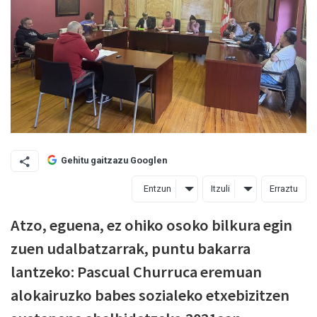
Gehitu gaitzazu Googlen
Entzun
Itzuli
Erraztu
Atzo, eguena, ez ohiko osoko bilkura egin
zuen udalbatzarrak, puntu bakarra
lantzeko: Pascual Churruca eremuan
alokairuzko babes sozialeko etxebizitzen