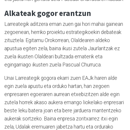
Alkateak gogor erantzun
Larreategik aditzera eman zuen gai hori mahai gainean
zegoenean, herriko proiektu estrategikoekin debateak
zituztela. Egitamu Orokorrean, Olaldearen aldeko
apustua egiten zela, baina ikusi zutela Jaurlaritzak ez
zuela ikusten Olaldeari bultzada ematerik eta
egingarriago ikusten zuela Pascual Churruca.
Unai Larreategik gogora ekarri zuen EAJk haren alde
egin zuela apustu eta orduko hartan, han zegoen
enpresaren egoeraren aurrean etxebizitzen alde egin
zutela horrek akaso aukera emango liokelako enpresari
beste leku batera joan eta bere jarduera mantentzeko
aukerak sortzeko. Baina enpresa zoritxarrez itxi egin
zela, Udalak eremuaren jabetza hartu eta ordurako