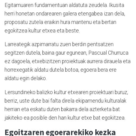
Egitamuaren fundamentuan aldatuta zeudela. Ikusita
herri honetan ondarearen galera etengabea izan dela,
proposatu zutela eraikin hura mantenu eta bertan
egokitzea kultur etxea eta beste.
Larreategik azpimarratu zuen berdin pentsatzen
segitzen dutela, baina gaur egunean, Pascual Churruca
ez dagoela, etxebizitzen proiektuak aurrera dirauela eta
horrexegatik aldatu dutela botoa, egoera bera ere
aldatu egin delako.
Lersundineko balizko kultur etxearen proiektuari buruz,
berriz, uste dute bai falta direla ekipamendu kulturalak
herrian eta eskatu duten bakarra dela azterketa bat
jakiteko ea posible den han kultur etxe bat egokitzea.
Egoitzaren egoerarekiko kezka