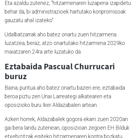
Eta azaldu zutenez, “hitzarmenaren luzapena izapidetu
behar da, bi administrazioek hartutako konpromisoak
gauzatu ahal izateko”.
Udalbatzarrak aho batez onartu zuen hitzarmena
luzatzea, beraz, atzo onartutako hitzarmena 2029ko
maiatzaren 24ra arte luzatuko da.
Eztabaida Pascual Churrucari
buruz
Baina, puntua aho batez onartu bazen ere, eztabaida
beroa piztu zen Unai Larreategi alkatearen eta
oposizioko buru Iker Aldazabalen artean.
Azken horrek, Aldazabalek gogora ekarri zuen 2020an
gai bera landu zutenean, oposizioan zegoen EH Bilduk
etxebizitzak egiteko hitzarmenaren kontra bozkatu