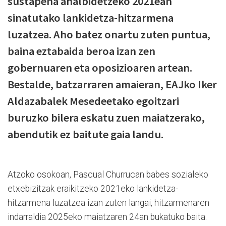
sustapena ahalbidetzeko 2021ean
sinatutako lankidetza-hitzarmena
luzatzea. Aho batez onartu zuten puntua,
baina eztabaida beroa izan zen
gobernuaren eta oposizioaren artean.
Bestalde, batzarraren amaieran, EAJko Iker
Aldazabalek Mesedeetako egoitzari
buruzko bilera eskatu zuen maiatzerako,
abendutik ez baitute gaia landu.
Atzoko osokoan, Pascual Churrucan babes sozialeko
etxebizitzak eraikitzeko 2021eko lankidetza-
hitzarmena luzatzea izan zuten langai, hitzarmenaren
indarraldia 2025eko maiatzaren 24an bukatuko baita.