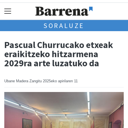
SORALUZE
Pascual Churrucako etxeak
eraikitzeko hitzarmena
2029ra arte luzatuko da
Ubane Madera Zangitu
2025eko apirilaren 11