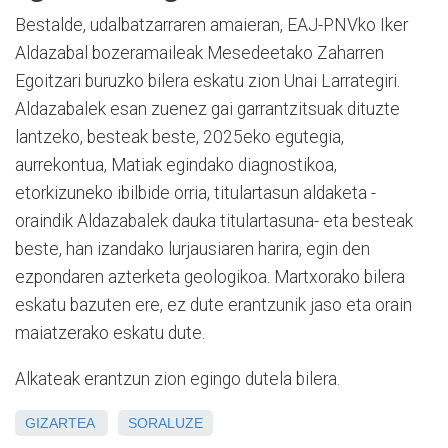
Bestalde, udalbatzarraren amaieran, EAJ-PNVko Iker
Aldazabal bozeramaileak Mesedeetako Zaharren
Egoitzari buruzko bilera eskatu zion Unai Larrategiri.
Aldazabalek esan zuenez gai garrantzitsuak dituzte
lantzeko, besteak beste, 2025eko egutegia,
aurrekontua, Matiak egindako diagnostikoa,
etorkizuneko ibilbide orria, titulartasun aldaketa -
oraindik Aldazabalek dauka titulartasuna- eta besteak
beste, han izandako lurjausiaren harira, egin den
ezpondaren azterketa geologikoa. Martxorako bilera
eskatu bazuten ere, ez dute erantzunik jaso eta orain
maiatzerako eskatu dute.
Alkateak erantzun zion egingo dutela bilera.
GIZARTEA
SORALUZE