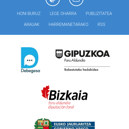
HONI BURUZ
LEGE OHARRA
PUBLIZITATEA
ARAUAK
HARREMANETARAKO
RSS