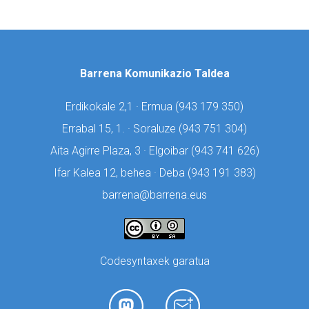
Barrena Komunikazio Taldea
Erdikokale 2,1 · Ermua (
943 179 350)
Errabal 15, 1. · Soraluze (
943 751 304)
Aita Agirre Plaza, 3 · Elgoibar (
943 741 626)
Ifar Kalea 12, behea · Deba (
943 191 383)
barrena@barrena.eus
Codesyntaxek garatua