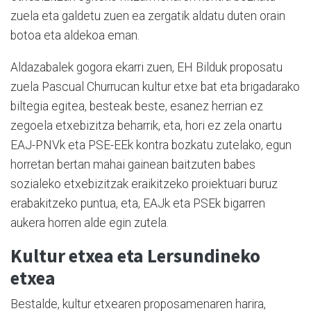
zuela eta galdetu zuen ea zergatik aldatu duten orain
botoa eta aldekoa eman.
Aldazabalek gogora ekarri zuen, EH Bilduk proposatu
zuela Pascual Churrucan kultur etxe bat eta brigadarako
biltegia egitea, besteak beste, esanez herrian ez
zegoela etxebizitza beharrik, eta, hori ez zela onartu
EAJ-PNVk eta PSE-EEk kontra bozkatu zutelako, egun
horretan bertan mahai gainean baitzuten babes
sozialeko etxebizitzak eraikitzeko proiektuari buruz
erabakitzeko puntua, eta, EAJk eta PSEk bigarren
aukera horren alde egin zutela.
Kultur etxea eta Lersundineko
etxea
Bestalde, kultur etxearen proposamenaren harira,