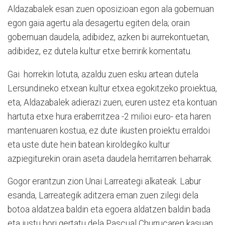
Aldazabalek esan zuen oposizioan egon ala gobernuan
egon gaia agertu ala desagertu egiten dela; orain
gobernuan daudela, adibidez, azken bi aurrekontuetan,
adibidez, ez dutela kultur etxe berririk komentatu.
Gai horrekin lotuta, azaldu zuen esku artean dutela
Lersundineko etxean kultur etxea egokitzeko proiektua,
eta, Aldazabalek adierazi zuen, euren ustez eta kontuan
hartuta etxe hura eraberritzea -2 milioi euro- eta haren
mantenuaren kostua, ez dute ikusten proiektu erraldoi
eta uste dute hein batean kiroldegiko kultur
azpiegiturekin orain aseta daudela herritarren beharrak.
Gogor erantzun zion Unai Larreategi alkateak. Labur
esanda, Larreategik aditzera eman zuen zilegi dela
botoa aldatzea baldin eta egoera aldatzen baldin bada
eta justu hori gertatu dela Pascual Churrucaren kasuan.