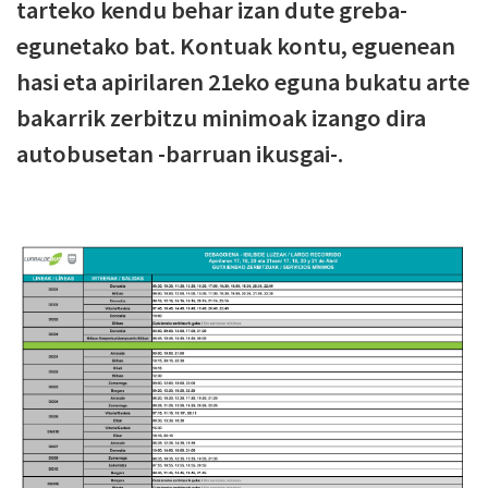
tarteko kendu behar izan dute greba-
egunetako bat. Kontuak kontu, eguenean
hasi eta apirilaren 21eko eguna bukatu arte
bakarrik zerbitzu minimoak izango dira
autobusetan -barruan ikusgai-.