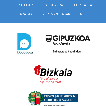
HONI BURUZ
LEGE OHARRA
PUBLIZITATEA
ARAUAK
HARREMANETARAKO
RSS