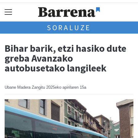
SORALUZE
Bihar barik, etzi hasiko dute
greba Avanzako
autobusetako langileek
Ubane Madera Zangitu
2025eko apirilaren 15a