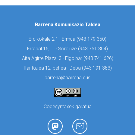
Barrena Komunikazio Taldea
Erdikokale 2,1 · Ermua (
943 179 350)
Errabal 15, 1. · Soraluze (
943 751 304)
Aita Agirre Plaza, 3 · Elgoibar (
943 741 626)
Ifar Kalea 12, behea · Deba (
943 191 383)
barrena@barrena.eus
Codesyntaxek garatua