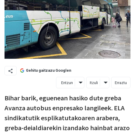
Gehitu gaitzazu Googlen
Entzun
Itzuli
Erraztu
Bihar barik, eguenean hasiko dute greba
Avanza autobus enpresako langileek. ELA
sindikatutik esplikatutakoaren arabera,
greba-deialdiarekin izandako hainbat arazo