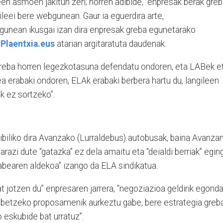
en asmoen jakitun zen; horren adibide, “enpresak berak gre
ileei bere webgunean. Gaur ia eguerdira arte,
unean ikusgai izan dira enpresak greba egunetarako
,
Plaentxia.eus
atarian argitaratuta daudenak.
greba horren legezkotasuna defendatu ondoren, eta LABek e
a erabaki ondoren, ELAk erabaki berbera hartu du, langileen
k ez sortzeko”.
ibiliko dira Avanzako (Lurraldebus) autobusak, baina Avanza
razi dute “gatazka” ez dela amaitu eta “deialdi berriak” egin
abearen aldekoa” izango da ELA sindikatua.
at jotzen du” enpresaren jarrera, “negoziazioa geldirik egonda
 hobetzeko proposamenik aurkeztu gabe, bere estrategia greb
 eskubide bat urratuz”.