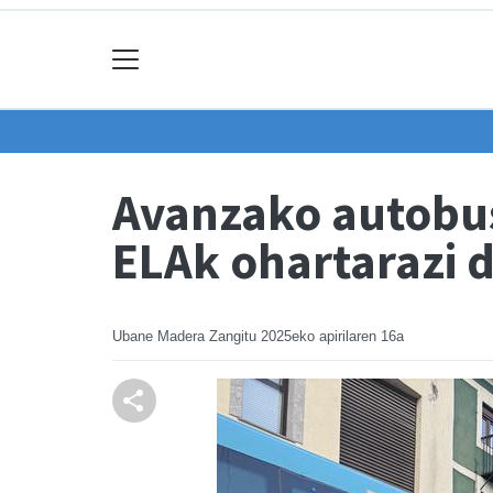
Avanzako autobus
ELAk ohartarazi 
Ubane Madera Zangitu
2025eko apirilaren 16a