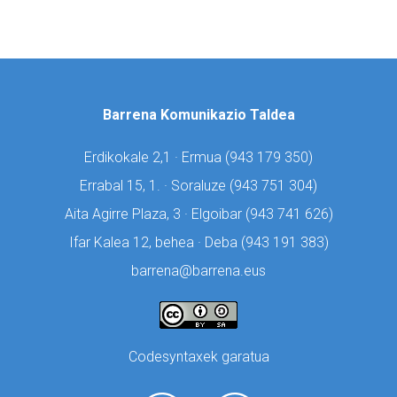
Barrena Komunikazio Taldea
Erdikokale 2,1 · Ermua (
943 179 350)
Errabal 15, 1. · Soraluze (
943 751 304)
Aita Agirre Plaza, 3 · Elgoibar (
943 741 626)
Ifar Kalea 12, behea · Deba (
943 191 383)
barrena@barrena.eus
Codesyntaxek garatua