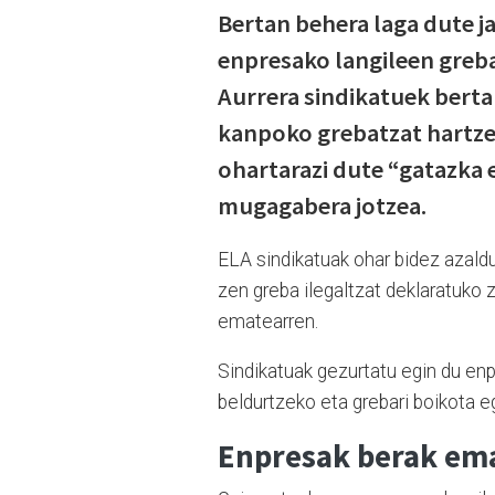
Bertan behera laga dute j
enpresako langileen greba
Aurrera sindikatuek berta
kanpoko grebatzat hartze
ohartarazi dute “gatazka 
mugagabera jotzea.
ELA sindikatuak ohar bidez azald
zen greba ilegaltzat deklaratuko 
ematearren.
Sindikatuak gezurtatu egin du en
beldurtzeko eta grebari boikota 
Enpresak berak ema