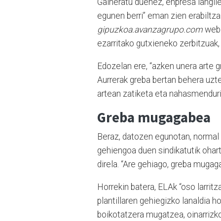
Gaineratu duenez, enpresa langile
egunen berri” eman zien erabiltza
gipuzkoa.avanzagrupo.com
webg
ezarritako gutxieneko zerbitzuak
Edozelan ere, “azken unera arte 
Aurrerak greba bertan behera uzte
artean zatiketa eta nahasmenduri
Greba mugagabea
Beraz, datozen egunotan, normal 
gehiengoa duen sindikatutik oharta
direla. “Are gehiago, greba mugag
Horrekin batera, ELAk “oso larritz
plantillaren gehiegizko lanaldia
boikotatzera mugatzea, oinarrizko