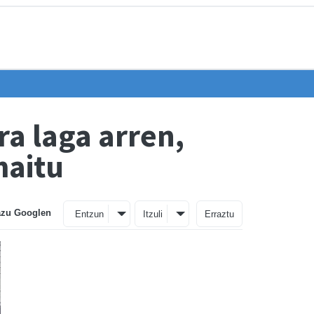
a laga arren,
maitu
azu Googlen
Entzun
Itzuli
Erraztu