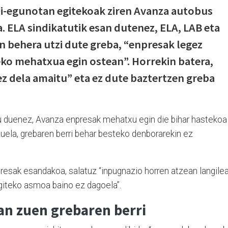
ai-egunotan egitekoak ziren Avanza autobus
. ELA sindikatutik esan dutenez, ELA, LAB eta
n behera utzi dute greba, “enpresak legez
ko mehatxua egin ostean”. Horrekin batera,
ez dela amaitu” eta ez dute baztertzen greba
u duenez, Avanza enpresak mehatxu egin die bihar hastekoa
zuela, grebaren berri behar besteko denborarekin ez
presak esandakoa, salatuz “inpugnazio horren atzean langile
egiteko asmoa baino ez dagoela”.
n zuen grebaren berri