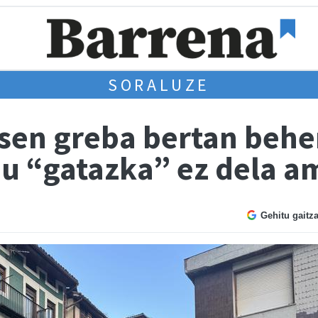
SORALUZE
en greba bertan beher
du “gatazka” ez dela a
Gehitu gaitz