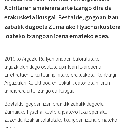
Apirilaren amaierara arte izango dira da
erakusketa ikusgai. Bestalde, gogoan izan
zabalik dagoela Zumaiako flyscha ikustera
joateko txangoan izena emateko epea.
2019ko Argazki Rallyan ondoen baloratutako
argazkiekin dago osatuta apirilean Itxaropena
Erretiratuen Elkartean ipinitako erakusketa. Kontrargi
Argazkilari Kolektiboaren eskutik dator eta hilaren
amaierara arte izango da ikusgai.
Bestalde, gogoan izan oraindik zabalik dagoela
Zumaiako flyscha ikustera joateko Itxaropenako
zuzendaritzak antolatutako txangoan izena emateko
epea.