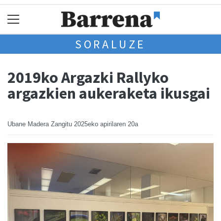
SORALUZE
2019ko Argazki Rallyko
argazkien aukeraketa ikusgai
Ubane Madera Zangitu
2025eko apirilaren 20a