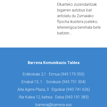
Elkarteko zuzendaritzak
bigarren autobus bat
antolatu du Zumaiako
flyscha ikustera joateko,
lehenengoa berehala bete
baitzen.…
Barrena Komunikazio Taldea
Erdikokale 2,1 · Ermua (
943 179 350)
Errabal 15, 1. · Soraluze (
943 751 304)
Aita Agirre Plaza, 3 · Elgoibar (
943 741 626)
Ifar Kalea 12, behea · Deba (
943 191 383)
barrena@barrena.eus