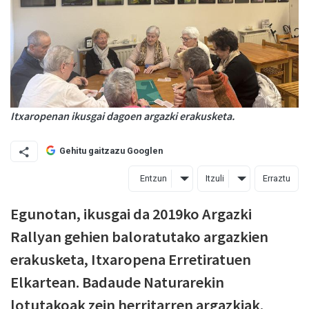
Itxaropenan ikusgai dagoen argazki erakusketa.
Gehitu gaitzazu Googlen
Entzun
Itzuli
Erraztu
Egunotan, ikusgai da 2019ko Argazki
Rallyan gehien baloratutako argazkien
erakusketa, Itxaropena Erretiratuen
Elkartean. Badaude Naturarekin
lotutakoak zein herritarren argazkiak.