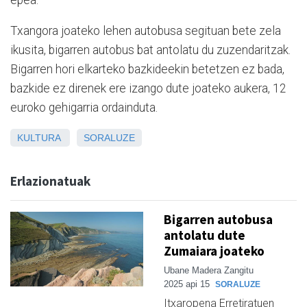
Txangora joateko lehen autobusa segituan bete zela
ikusita, bigarren autobus bat antolatu du zuzendaritzak.
Bigarren hori elkarteko bazkideekin betetzen ez bada,
bazkide ez direnek ere izango dute joateko aukera, 12
euroko gehigarria ordainduta.
KULTURA
SORALUZE
Erlazionatuak
Bigarren autobusa
antolatu dute
Zumaiara joateko
Ubane Madera Zangitu
2025 api 15
SORALUZE
Itxaropena Erretiratuen