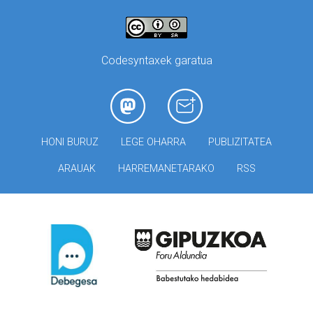
Codesyntaxek garatua
HONI BURUZ
LEGE OHARRA
PUBLIZITATEA
ARAUAK
HARREMANETARAKO
RSS