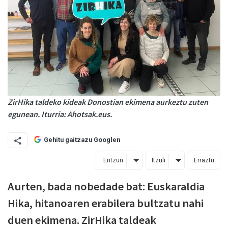
ZirHika taldeko kideak Donostian ekimena aurkeztu zuten
egunean. Iturria: Ahotsak.eus.
Gehitu gaitzazu Googlen
Entzun
Itzuli
Erraztu
Aurten, bada nobedade bat: Euskaraldia
Hika, hitanoaren erabilera bultzatu nahi
duen ekimena. ZirHika taldeak