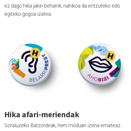
ez dago hika jakin beharrik, nahikoa da entzuteko edo
egiteko gogoa izatea.
Hika afari-meriendak
Soraluzeko Batzordeak, herri moduan izena emateaz