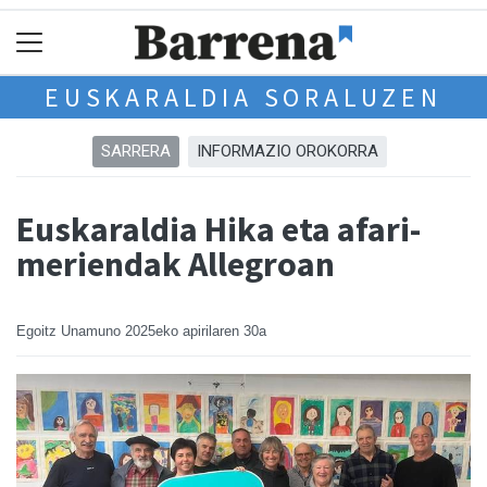
EUSKARALDIA SORALUZEN
SARRERA
INFORMAZIO OROKORRA
Euskaraldia Hika eta afari-
meriendak Allegroan
Egoitz Unamuno
2025eko apirilaren 30a