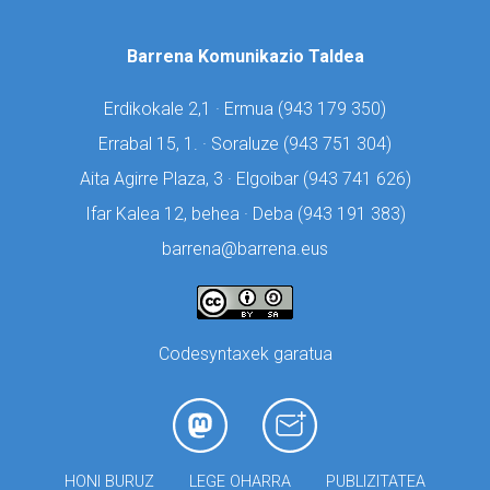
Barrena Komunikazio Taldea
Erdikokale 2,1 · Ermua (
943 179 350)
Errabal 15, 1. · Soraluze (
943 751 304)
Aita Agirre Plaza, 3 · Elgoibar (
943 741 626)
Ifar Kalea 12, behea · Deba (
943 191 383)
barrena@barrena.eus
Codesyntaxek garatua
HONI BURUZ
LEGE OHARRA
PUBLIZITATEA