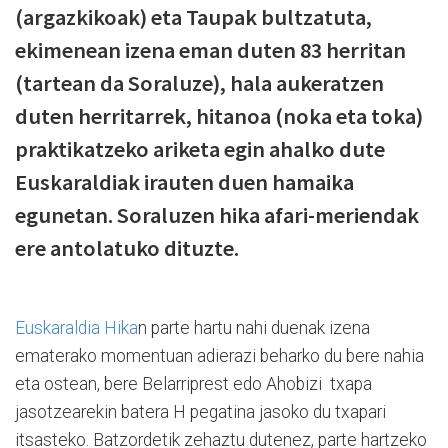
(argazkikoak) eta Taupak bultzatuta,
ekimenean izena eman duten 83 herritan
(tartean da Soraluze), hala aukeratzen
duten herritarrek, hitanoa (noka eta toka)
praktikatzeko ariketa egin ahalko dute
Euskaraldiak irauten duen hamaika
egunetan. Soraluzen hika afari-meriendak
ere antolatuko dituzte.
Euskaraldia Hika
n parte hartu nahi duenak izena
ematerako momentuan adierazi beharko du bere nahia
eta ostean, bere Belarriprest edo Ahobizi txapa
jasotzearekin batera H pegatina jasoko du txapari
itsasteko. Batzordetik zehaztu dutenez, parte hartzeko