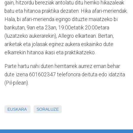
gain, hitzordu bereziak antolatu ditu herriko hikazaleak
batu eta hitanoa praktika dezaten: Hika afari-meriendak.
Hala, bi afari-merienda egingo dituzte maiatzeko bi
barikutan, 9an eta 23an, 19:00etatik 20:00etara
(luzatzeko aukerarekin), Allegro elkartean. Bertan,
ariketak eta jolasak eginez aukera eskainiko dute
elkarrekin hitanoa ikasi eta praktikatzeko.
Parte hartu nahi duten herritarrek aurrez eman behar
dute izena 601602347 telefonora deituta edo idatzita
(Pil-pilean).
EUSKARA
SORALUZE