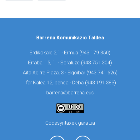
Barrena Komunikazio Taldea
Erdikokale 2,1 · Ermua (
943 179 350)
Errabal 15, 1. · Soraluze (
943 751 304)
Aita Agirre Plaza, 3 · Elgoibar (
943 741 626)
Ifar Kalea 12, behea · Deba (
943 191 383)
barrena@barrena.eus
Codesyntaxek garatua