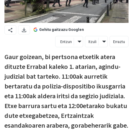
Gehitu gaitzazu Googlen
Entzun
Itzuli
Erraztu
Gaur goizean, bi pertsona etxetik atera
dituzte Errabal kaleko 1. atarian, agindu-
judizial bat tarteko. 11:00ak aurretik
bertaratu da polizia-dispositibo ikusgarria
eta 11:00ak aldera iritsi da segizio judiziala.
Etxe barrura sartu eta 12:00etarako bukatu
dute etxegabetzea, Ertzaintzak
esandakoaren arabera, gorabeherarik gabe.