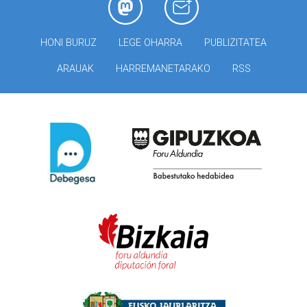
HONI BURUZ
LEGE OHARRA
PUBLIZITATEA
ARAUAK
HARREMANETARAKO
RSS