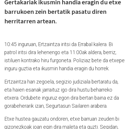
Gertakariak ikusmin handia eragin du etxe
barrukoen zein bertatik pasatu diren
herritarren artean.
10:45 inguruan, Ertzaintza iritsi da Errabal kalera. Bi
patrol iritsi dira lehenengo eta 11:00ak aldera, berriz,
istiluen kontrako hiru furgoneta. Poliziaz bete da etxepe
inguru guztia eta ikusmin handia eragin du horrek.
Ertzaintza han zegoela, segizio judiziala bertaratu da,
eta haien esanak jarraituz igo dira hustu beharreko
etxera. Ordubete inguruz egon dira bertan baina ez da
gorabeherarik izan, Segurtasun Sailaren arabera.
Etxe hustea gauzatu ondoren, etxe barruan zeuden bi
gizonezkoak joan egin dira maleta eta guzti. Segidan,