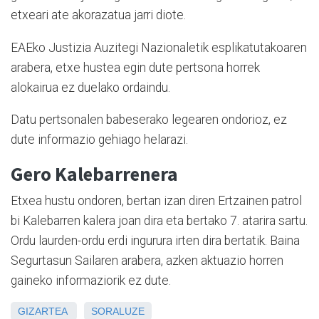
etxeari ate akorazatua jarri diote.
EAEko Justizia Auzitegi Nazionaletik esplikatutakoaren
arabera, etxe hustea egin dute pertsona horrek
alokairua ez duelako ordaindu.
Datu pertsonalen babeserako legearen ondorioz, ez
dute informazio gehiago helarazi.
Gero Kalebarrenera
Etxea hustu ondoren, bertan izan diren Ertzainen patrol
bi Kalebarren kalera joan dira eta bertako 7. atarira sartu.
Ordu laurden-ordu erdi ingurura irten dira bertatik. Baina
Segurtasun Sailaren arabera, azken aktuazio horren
gaineko informaziorik ez dute.
GIZARTEA
SORALUZE