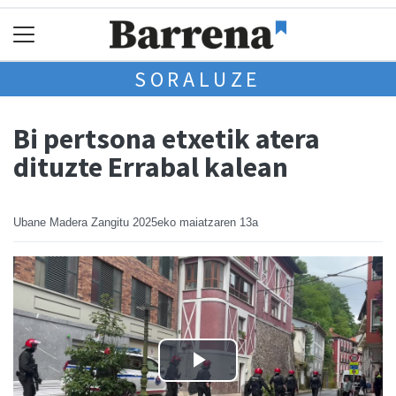
SORALUZE
Bi pertsona etxetik atera
dituzte Errabal kalean
Ubane Madera Zangitu
2025eko maiatzaren 13a