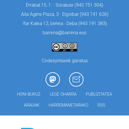
Errabal 15, 1. · Soraluze (
943 751 304)
Aita Agirre Plaza, 3 · Elgoibar (
943 741 626)
Ifar Kalea 12, behea · Deba (
943 191 383)
barrena@barrena.eus
Codesyntaxek garatua
HONI BURUZ
LEGE OHARRA
PUBLIZITATEA
ARAUAK
HARREMANETARAKO
RSS