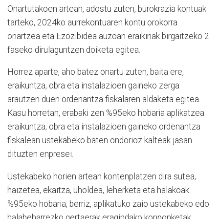
Onartutakoen artean, adostu zuten, burokrazia kontuak
tarteko, 2024ko aurrekontuaren kontu orokorra
onartzea eta
Ezozibidea auzoan eraikinak birgaitzeko 2.
faseko dirulaguntzen doiketa egitea.
Horrez aparte, aho batez onartu zuten, baita ere,
eraikuntza, obra eta instalazioen gaineko zerga
arautzen duen ordenantza fiskalaren aldaketa egitea.
Kasu horretan, erabaki zen %95eko hobaria aplikatzea
eraikuntza, obra eta instalazioen gaineko ordenantza
fiskalean ustekabeko baten ondorioz kalteak jasan
dituzten enpresei.
Ustekabeko horien artean kontenplatzen dira sutea,
haizetea, ekaitza, uholdea, leherketa eta halakoak.
%95eko hobaria, berriz, aplikatuko zaio ustekabeko edo
halabeharrezko gertaerak eragindako konponketak