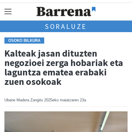
SORALUZE
OSOKO BILKURA
Kalteak jasan dituzten
negozioei zerga hobariak eta
laguntza ematea erabaki
zuen osokoak
Ubane Madera Zangitu
2025eko maiatzaren 23a