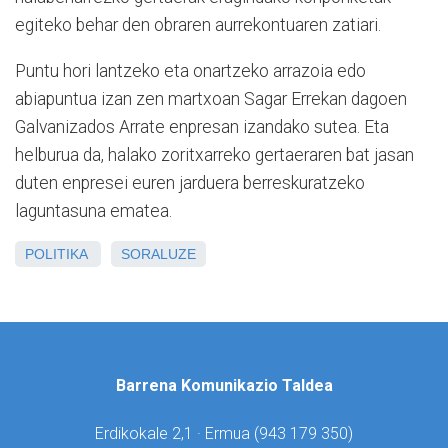
egiteko behar den obraren aurrekontuaren zatiari.
Puntu hori lantzeko eta onartzeko arrazoia edo
abiapuntua izan zen martxoan Sagar Errekan dagoen
Galvanizados Arrate enpresan izandako sutea. Eta
helburua da, halako zoritxarreko gertaeraren bat jasan
duten enpresei euren jarduera berreskuratzeko
laguntasuna ematea.
POLITIKA
SORALUZE
Barrena Komunikazio Taldea
Erdikokale 2,1 · Ermua (
943 179 350)