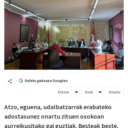
Gehitu gaitzazu Googlen
Entzun
Itzuli
Erraztu
Atzo, eguena, udalbatzarrak erabateko
adostasunez onartu zituen osokoan
aurreikusitako gai guztiak. Besteak beste,