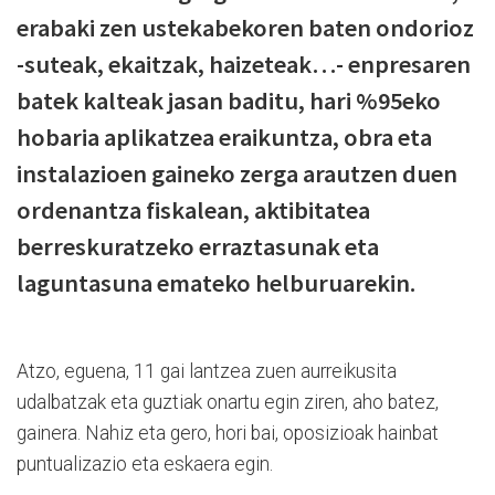
erabaki zen ustekabekoren baten ondorioz
-suteak, ekaitzak, haizeteak…- enpresaren
batek kalteak jasan baditu, hari %95eko
hobaria aplikatzea eraikuntza, obra eta
instalazioen gaineko zerga arautzen duen
ordenantza fiskalean, aktibitatea
berreskuratzeko erraztasunak eta
laguntasuna emateko helburuarekin.
Atzo, eguena, 11 gai lantzea zuen aurreikusita
udalbatzak eta guztiak onartu egin ziren, aho batez,
gainera. Nahiz eta gero, hori bai, oposizioak hainbat
puntualizazio eta eskaera egin.