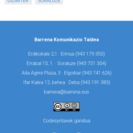
GIZARTEA
SORALUZE
Barrena Komunikazio Taldea
Erdikokale 2,1 · Ermua (
943 179 350)
Errabal 15, 1. · Soraluze (
943 751 304)
Aita Agirre Plaza, 3 · Elgoibar (
943 741 626)
Ifar Kalea 12, behea · Deba (
943 191 383)
barrena@barrena.eus
Codesyntaxek garatua