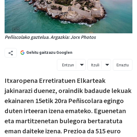
Peñiscolako gaztelua. Argazkia: Jorx Photos
Gehitu gaitzazu Googlen
Entzun
Itzuli
Erraztu
Itxaropena Erretiratuen Elkarteak
jakinarazi duenez, oraindik badaude lekuak
ekainaren 15etik 20ra Peñiscolara egingo
duten irteeran izena emateko. Eguenetan
eta martitzenetan bulegora bertaratuta
eman daiteke izena. Prezioa da 515 euro