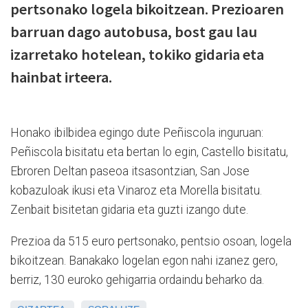
pertsonako logela bikoitzean. Prezioaren
barruan dago autobusa, bost gau lau
izarretako hotelean, tokiko gidaria eta
hainbat irteera.
Honako ibilbidea egingo dute Peñiscola inguruan:
Peñiscola bisitatu eta bertan lo egin, Castello bisitatu,
Ebroren Deltan paseoa itsasontzian, San Jose
kobazuloak ikusi eta Vinaroz eta Morella bisitatu.
Zenbait bisitetan gidaria eta guzti izango dute.
Prezioa da 515 euro pertsonako, pentsio osoan, logela
bikoitzean. Banakako logelan egon nahi izanez gero,
berriz, 130 euroko gehigarria ordaindu beharko da.