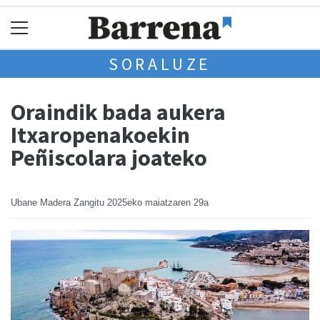
SORALUZE
Oraindik bada aukera
Itxaropenakoekin
Peñiscolara joateko
Ubane Madera Zangitu
2025eko maiatzaren 29a