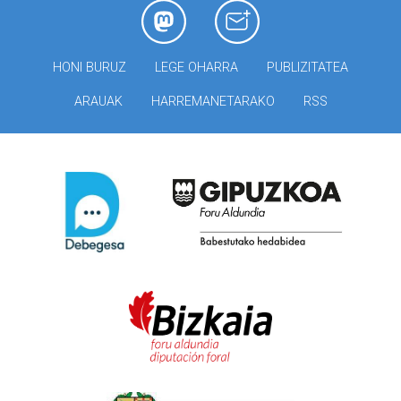
HONI BURUZ
LEGE OHARRA
PUBLIZITATEA
ARAUAK
HARREMANETARAKO
RSS