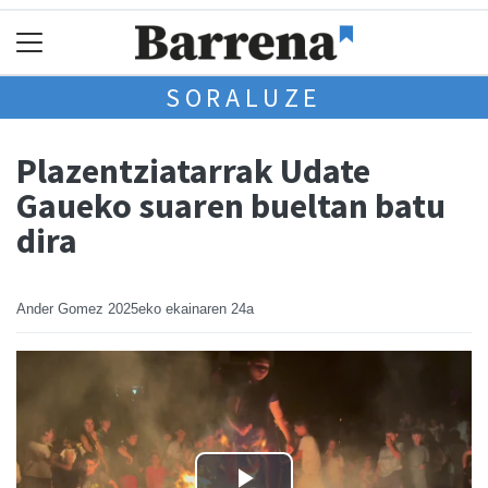
SORALUZE
Plazentziatarrak Udate
Gaueko suaren bueltan batu
dira
Ander Gomez
2025eko ekainaren 24a