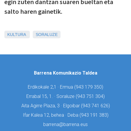
egin zuten dantzan suaren bueltan eta
salto haren gainetik.
KULTURA
SORALUZE
Barrena Komunikazio Taldea
Erdikokale 2,1 · Ermua (
943 179 350)
Errabal 15, 1. · Soraluze (
943 751 304)
Aita Agirre Plaza, 3 · Elgoibar (
943 741 626)
Ifar Kalea 12, behea · Deba (
943 191 383)
barrena@barrena.eus