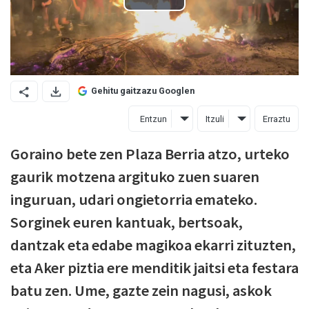
Gehitu gaitzazu Googlen
Entzun
Itzuli
Erraztu
Goraino bete zen Plaza Berria atzo, urteko
gaurik motzena argituko zuen suaren
inguruan, udari ongietorria emateko.
Sorginek euren kantuak, bertsoak,
dantzak eta edabe magikoa ekarri zituzten,
eta Aker piztia ere menditik jaitsi eta festara
batu zen. Ume, gazte zein nagusi, askok