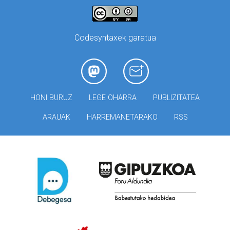
Codesyntaxek garatua
HONI BURUZ
LEGE OHARRA
PUBLIZITATEA
ARAUAK
HARREMANETARAKO
RSS