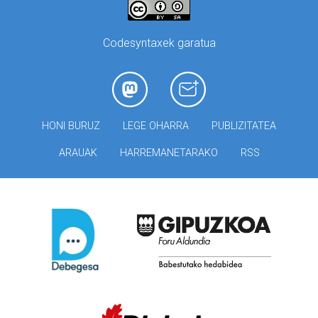
Codesyntaxek garatua
HONI BURUZ
LEGE OHARRA
PUBLIZITATEA
ARAUAK
HARREMANETARAKO
RSS