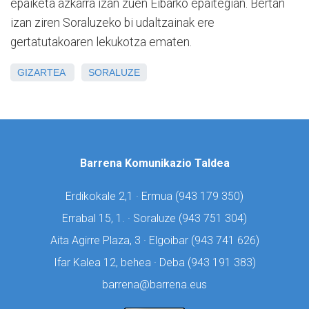
epaiketa azkarra izan zuen Eibarko epaitegian. Bertan
izan ziren Soraluzeko bi udaltzainak ere
gertatutakoaren lekukotza ematen.
GIZARTEA
SORALUZE
Barrena Komunikazio Taldea
Erdikokale 2,1 · Ermua (
943 179 350)
Errabal 15, 1. · Soraluze (
943 751 304)
Aita Agirre Plaza, 3 · Elgoibar (
943 741 626)
Ifar Kalea 12, behea · Deba (
943 191 383)
barrena@barrena.eus