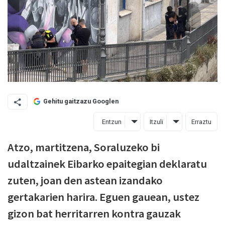
Gehitu gaitzazu Googlen
Entzun
Itzuli
Erraztu
Atzo, martitzena, Soraluzeko bi
udaltzainek Eibarko epaitegian deklaratu
zuten, joan den astean izandako
gertakarien harira. Eguen gauean, ustez
gizon bat herritarren kontra gauzak