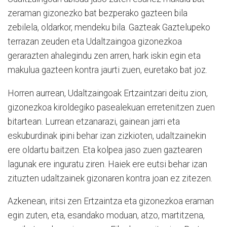
zeraman gizonezko bat bezperako gazteen bila
zebilela, oldarkor, mendeku bila. Gazteak Gaztelupeko
terrazan zeuden eta Udaltzaingoa gizonezkoa
gerarazten ahalegindu zen arren, hark iskin egin eta
makulua gazteen kontra jaurti zuen, euretako bat joz.
Horren aurrean, Udaltzaingoak Ertzaintzari deitu zion,
gizonezkoa kiroldegiko pasealekuan erretenitzen zuen
bitartean. Lurrean etzanarazi, gainean jarri eta
eskuburdinak ipini behar izan zizkioten, udaltzainekin
ere oldartu baitzen. Eta kolpea jaso zuen gaztearen
lagunak ere inguratu ziren. Haiek ere eutsi behar izan
zituzten udaltzainek gizonaren kontra joan ez zitezen.
Azkenean, iritsi zen Ertzaintza eta gizonezkoa eraman
egin zuten, eta, esandako moduan, atzo, martitzena,