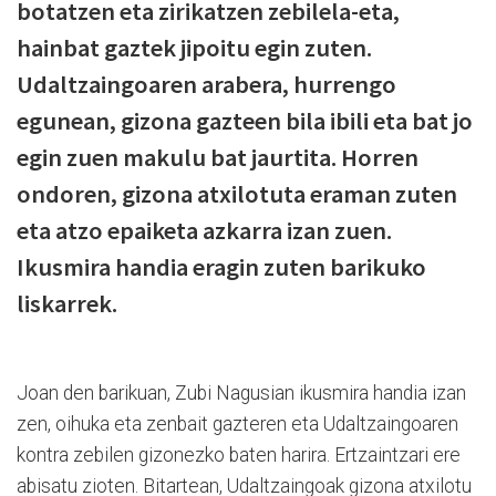
botatzen eta zirikatzen zebilela-eta,
hainbat gaztek jipoitu egin zuten.
Udaltzaingoaren arabera, hurrengo
egunean, gizona gazteen bila ibili eta bat jo
egin zuen makulu bat jaurtita. Horren
ondoren, gizona atxilotuta eraman zuten
eta atzo epaiketa azkarra izan zuen.
Ikusmira handia eragin zuten barikuko
liskarrek.
Joan den barikuan, Zubi Nagusian ikusmira handia izan
zen, oihuka eta zenbait gazteren eta Udaltzaingoaren
kontra zebilen gizonezko baten harira. Ertzaintzari ere
abisatu zioten. Bitartean, Udaltzaingoak gizona atxilotu