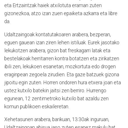
eta Ertzaintzak haiek atxilotuta eraman zuten
gizonezkoa, atzo izan zuen epaiketa azkarra eta libre
da.
Udaltzaingoak kontatutakoaren arabera, bezperan,
eguen gauean izan ziren lehen istiluak. Eurek jasotako
lekukotzen arabera, gizon bat freskagarri latak eta
bestelakoak herritarren kontra botatzen eta zirikatzen
ibili zen, lekukoen esanetan, mozkortuta edo drogen
eraginpean zegoela zirudien. Eta gaze batzuek gizona
jipoitu egin zuten. Horren ondoren hura etxera joan eta
ustez kutxilo batekin jaitsi zen berriro. Hurrengo
egunean, 12 zentimetroko kutxilo bat azaldu zen
komun publikoen eskaileretan.
Xehetasunen arabera, barikuan, 13:30ak inguruan,
Udaltzaingoan abisua jaso zuten esanez makulu bat