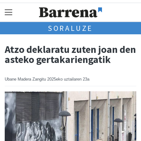
SORALUZE
Atzo deklaratu zuten joan den
asteko gertakariengatik
Ubane Madera Zangitu
2025eko uztailaren 23a