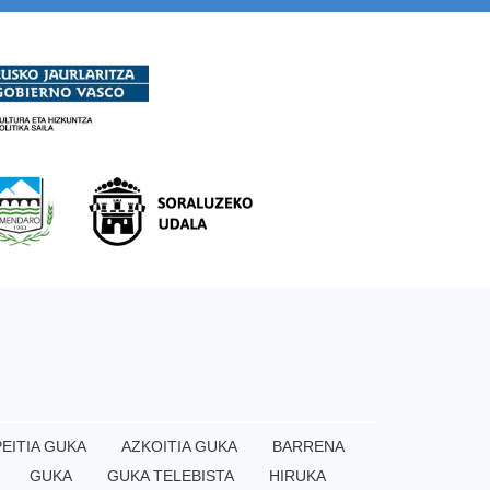
EITIA GUKA
AZKOITIA GUKA
BARRENA
GUKA
GUKA TELEBISTA
HIRUKA