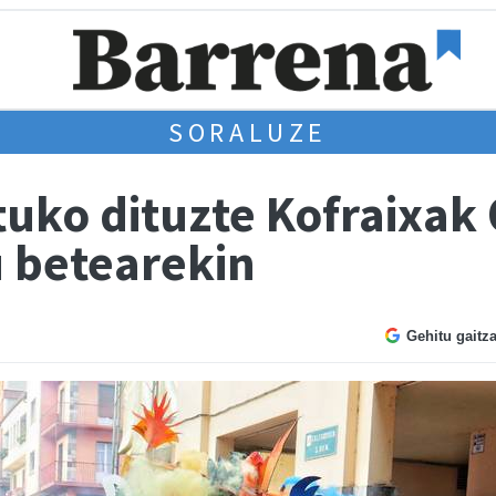
SORALUZE
uko dituzte Kofraixak 
 betearekin
Gehitu gaitz