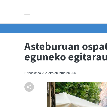
Asteburuan ospat
eguneko egitarau
Erredakzioa
2025eko abuztuaren 25a