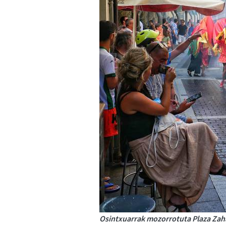
Osintxuarrak mozorrotuta Plaza Zah