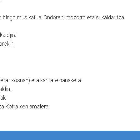
 bingo musikatua. Ondoren, mozorro eta sukaldaritza
alejira.
arekin.
eta txosnan) eta karitate banaketa.
ldia.
ak.
ta Kofraixen amaiera.