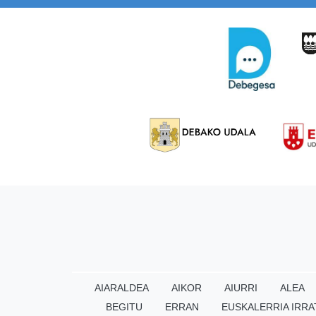
AIARALDEA
AIKOR
AIURRI
ALEA
BEGITU
ERRAN
EUSKALERRIA IRRA