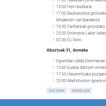
15:00 Herri bazkaria.
17:00 Bazkalostea girotzeko
lehiaketen sari-banaketa.
19:30 Fanfarreak girotutako k
23:00 Erromeria Laket talde
02:00 DJ Arno.
Abuztuak 31, domeka
Eguerdian salda (Germanian 
13:00 Euskal dantzen emana
17:30 Haurrentzako puzgarri
20:00 Martiritxoren igoera e
KULTURA
SORALUZE