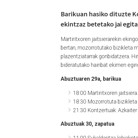
Barikuan hasiko dituzte K
ekintzaz betetako jai egit
Martiritxoren jaitsierarekin eking
bertan, mozorrotutako bizikleta mar
plazentziatarrak gonbidatzera. Hi
bideratutako hainbat ekimen egin
Abuztuaren 29a, barikua
18:00 Martiritxoren jaitsiera.
18:30 Mozorrotuta bizikleta
21:30 Kontzertuak: Azkaiter
Abuztuak 30, zapatua
11:00 Sukaldaritza lehiaketa