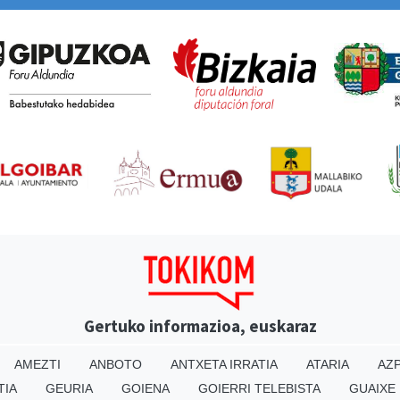
Gertuko informazioa, euskaraz
AMEZTI
ANBOTO
ANTXETA IRRATIA
ATARIA
AZP
TIA
GEURIA
GOIENA
GOIERRI TELEBISTA
GUAIXE