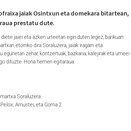
ofraixa jaiak Osintxun eta domekara bitartean,
araua prestatu dute.
o diete jaiei eta azken urteetan egin duten legez, barikuan
txan etorriko dira Soraluzera, jaiak iragarri eta
ru egunetan zehar, kontzertuak, bazkaria, kalejirak eta umeei
go dituzte. Hona hemen egitaraua:
 martxa Soraluzera.
 Pelox; Amustei; eta Goma 2.
.