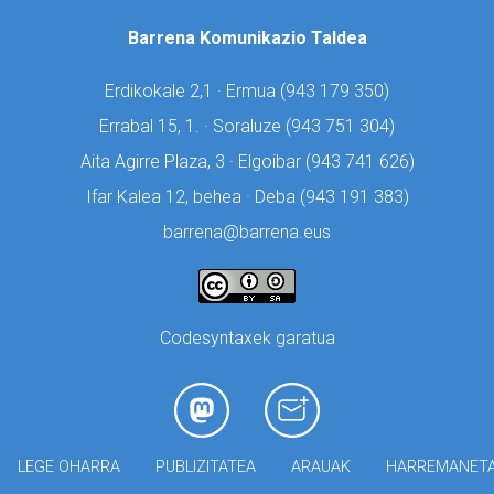
Barrena Komunikazio Taldea
Erdikokale 2,1 · Ermua (
943 179 350)
Errabal 15, 1. · Soraluze (
943 751 304)
Aita Agirre Plaza, 3 · Elgoibar (
943 741 626)
Ifar Kalea 12, behea · Deba (
943 191 383)
barrena@barrena.eus
Codesyntaxek garatua
LEGE OHARRA
PUBLIZITATEA
ARAUAK
HARREMANET