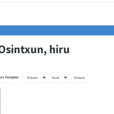
Osintxun, hiru
azu Googlen
Entzun
Itzuli
Erraztu