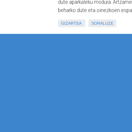
dute aparkaleku modura. Artzamen
beharko dute eta oinezkoen espa
GIZARTEA
SORALUZE