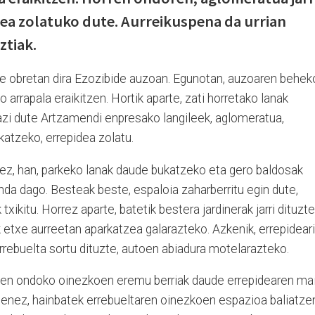
dea zolatuko dute. Aurreikuspena da urrian
ztiak.
re obretan dira Ezozibide auzoan. Egunotan, auzoaren behek
 arrapala eraikitzen. Hortik aparte, zati horretako lanak
razi dute Artzamendi enpresako langileek, aglomeratua,
bukatzeko, errepidea zolatu.
ez, han, parkeko lanak daude bukatzeko eta gero baldosak
inda dago. Besteak beste, espaloia zaharberritu egin dute,
 txikitu. Horrez aparte, batetik bestera jardinerak jarri dituzte
 etxe aurreetan aparkatzea galarazteko. Azkenik, errepideari
rrebuelta sortu dituzte, autoen abiadura motelarazteko.
haien ondoko oinezkoen eremu berriak daude errepidearen mai
si denez, hainbatek errebueltaren oinezkoen espazioa baliatze