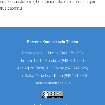
ditik esan dutenez, hori saihesteko oztoporen bat jarri
rrua babestu.
Barrena Komunikazio Taldea
Erdikokale 2,1 · Ermua (
943 179 350)
Errabal 15, 1. · Soraluze (
943 751 304)
Aita Agirre Plaza, 3 · Elgoibar (
943 741 626)
Ifar Kalea 12, behea · Deba (
943 191 383)
barrena@barrena.eus