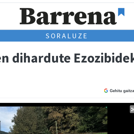
SORALUZE
en dihardute Ezozibide
Gehitu gaitz