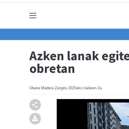
Azken lanak egit
obretan
Ubane Madera Zangitu
2025eko irailaren 2a