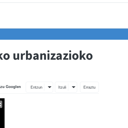
ko urbanizazioko
azu Googlen
Entzun
Itzuli
Erraztu