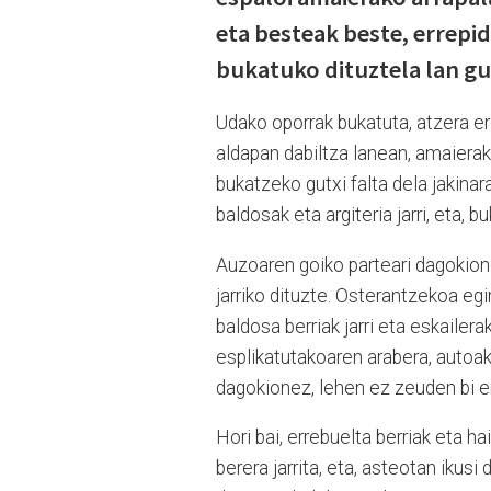
eta besteak beste, errepi
bukatuko dituztela lan gu
Udako oporrak bukatuta, atzera e
aldapan dabiltza lanean, amaierako
bukatzeko gutxi falta dela jakina
baldosak eta argiteria jarri, eta, 
Auzoaren goiko parteari dagokion
jarriko dituzte. Osterantzekoa eg
baldosa berriak jarri eta eskailerak
esplikatutakoaren arabera, autoak
dagokionez, lehen ez zeuden bi e
Hori bai, errebuelta berriak eta 
berera jarrita, eta, asteotan iku