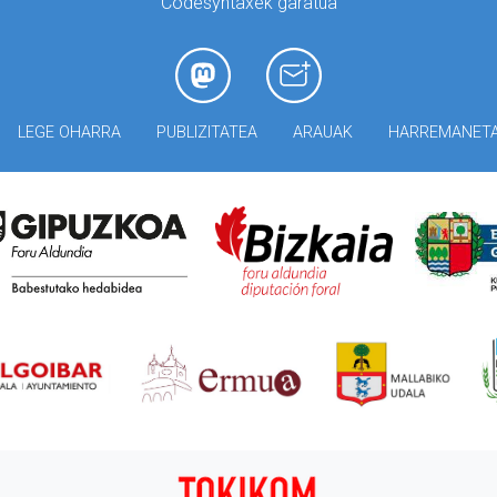
Codesyntaxek garatua
LEGE OHARRA
PUBLIZITATEA
ARAUAK
HARREMANET