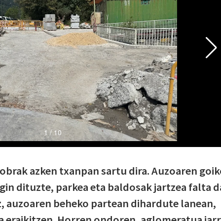
obrak azken txanpan sartu dira. Auzoaren goi
in dituzte, parkea eta baldosak jartzea falta d
z, auzoaren beheko partean dihardute lanean,
a eraikitzen. Horren ondoren, aglomeratua jarr