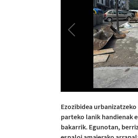
Ezozibidea urbanizatzeko 
parteko lanik handienak eg
bakarrik. Egunotan, berri
espaloi amaierako arrapal