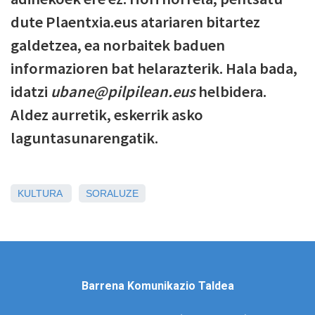
dute Plaentxia.eus atariaren bitartez
galdetzea, ea norbaitek baduen
informazioren bat helarazterik. Hala bada,
idatzi
ubane@pilpilean.eus
helbidera.
Aldez aurretik, eskerrik asko
laguntasunarengatik.
KULTURA
SORALUZE
Barrena Komunikazio Taldea