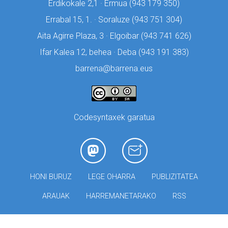
Erdikokale 2,1 · Ermua (
943 179 350)
Errabal 15, 1. · Soraluze (
943 751 304)
Aita Agirre Plaza, 3 · Elgoibar (
943 741 626)
Ifar Kalea 12, behea · Deba (
943 191 383)
barrena@barrena.eus
Codesyntaxek garatua
HONI BURUZ
LEGE OHARRA
PUBLIZITATEA
ARAUAK
HARREMANETARAKO
RSS