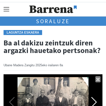
SORALUZE
LAGUNTZA ESKAERA
Ba al dakizu zeintzuk diren
argazki hauetako pertsonak?
Ubane Madera Zangitu
2025eko irailaren 8a