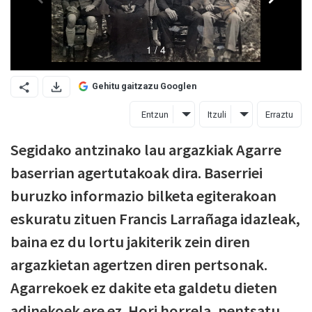
Gehitu gaitzazu Googlen
Entzun
Itzuli
Erraztu
Segidako antzinako lau argazkiak Agarre
baserrian agertutakoak dira. Baserriei
buruzko informazio bilketa egiterakoan
eskuratu zituen Francis Larrañaga idazleak,
baina ez du lortu jakiterik zein diren
argazkietan agertzen diren pertsonak.
Agarrekoek ez dakite eta galdetu dieten
adinekoek ere ez. Hori horrela, pentsatu