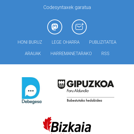
Codesyntaxek garatua
HONI BURUZ
LEGE OHARRA
PUBLIZITATEA
ARAUAK
HARREMANETARAKO
RSS