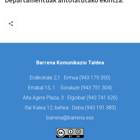
Departamentuak antolatutako ekintza.
Barrena Komunikazio Taldea
Erdikokale 2,1 · Ermua (
943 179 350)
Errabal 15, 1. · Soraluze (
943 751 304)
Aita Agirre Plaza, 3 · Elgoibar (
943 741 626)
Ifar Kalea 12, behea · Deba (
943 191 383)
barrena@barrena.eus