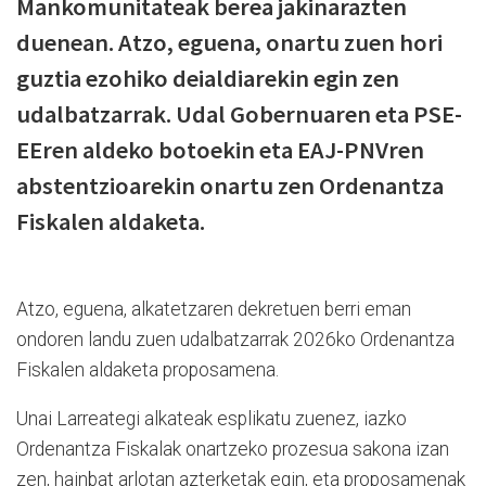
Mankomunitateak berea jakinarazten
duenean. Atzo, eguena, onartu zuen hori
guztia ezohiko deialdiarekin egin zen
udalbatzarrak. Udal Gobernuaren eta PSE-
EEren aldeko botoekin eta EAJ-PNVren
abstentzioarekin onartu zen Ordenantza
Fiskalen aldaketa.
Atzo, eguena, alkatetzaren dekretuen berri eman
ondoren landu zuen udalbatzarrak 2026ko Ordenantza
Fiskalen aldaketa proposamena.
Unai Larreategi alkateak esplikatu zuenez, iazko
Ordenantza Fiskalak onartzeko prozesua sakona izan
zen, hainbat arlotan azterketak egin, eta proposamenak