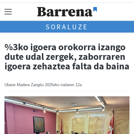
SORALUZE
%3ko igoera orokorra izango
dute udal zergek, zaborraren
igoera zehaztea falta da baina
Ubane Madera Zangitu
2025eko irailaren 12a