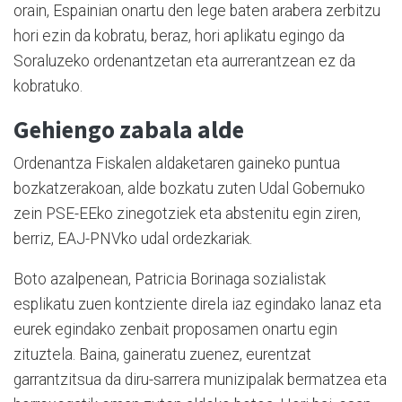
orain, Espainian onartu den lege baten arabera zerbitzu
hori ezin da kobratu, beraz, hori aplikatu egingo da
Soraluzeko ordenantzetan eta aurrerantzean ez da
kobratuko.
Gehiengo zabala alde
Ordenantza Fiskalen aldaketaren gaineko puntua
bozkatzerakoan, alde bozkatu zuten Udal Gobernuko
zein PSE-EEko zinegotziek eta abstenitu egin ziren,
berriz, EAJ-PNVko udal ordezkariak.
Boto azalpenean, Patricia Borinaga sozialistak
esplikatu zuen kontziente direla iaz egindako lanaz eta
eurek egindako zenbait proposamen onartu egin
zituztela. Baina, gaineratu zuenez, eurentzat
garrantzitsua da diru-sarrera munizipalak bermatzea eta