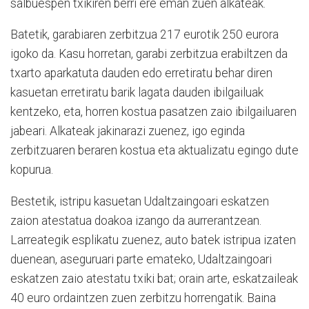
salbuespen txikiren berri ere eman zuen alkateak.
Batetik, garabiaren zerbitzua 217 eurotik 250 eurora
igoko da. Kasu horretan, garabi zerbitzua erabiltzen da
txarto aparkatuta dauden edo erretiratu behar diren
kasuetan erretiratu barik lagata dauden ibilgailuak
kentzeko, eta, horren kostua pasatzen zaio ibilgailuaren
jabeari. Alkateak jakinarazi zuenez, igo eginda
zerbitzuaren beraren kostua eta aktualizatu egingo dute
kopurua.
Bestetik, istripu kasuetan Udaltzaingoari eskatzen
zaion atestatua doakoa izango da aurrerantzean.
Larreategik esplikatu zuenez, auto batek istripua izaten
duenean, aseguruari parte emateko, Udaltzaingoari
eskatzen zaio atestatu txiki bat; orain arte, eskatzaileak
40 euro ordaintzen zuen zerbitzu horrengatik. Baina