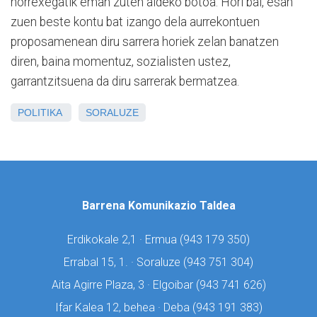
horrexegatik eman zuten aldeko botoa. Hori bai, esan
zuen beste kontu bat izango dela aurrekontuen
proposamenean diru sarrera horiek zelan banatzen
diren, baina momentuz, sozialisten ustez,
garrantzitsuena da diru sarrerak bermatzea.
POLITIKA
SORALUZE
Barrena Komunikazio Taldea
Erdikokale 2,1 · Ermua (
943 179 350)
Errabal 15, 1. · Soraluze (
943 751 304)
Aita Agirre Plaza, 3 · Elgoibar (
943 741 626)
Ifar Kalea 12, behea · Deba (
943 191 383)