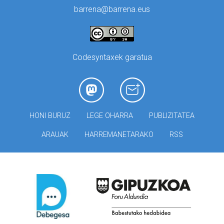
barrena@barrena.eus
Codesyntaxek garatua
HONI BURUZ
LEGE OHARRA
PUBLIZITATEA
ARAUAK
HARREMANETARAKO
RSS