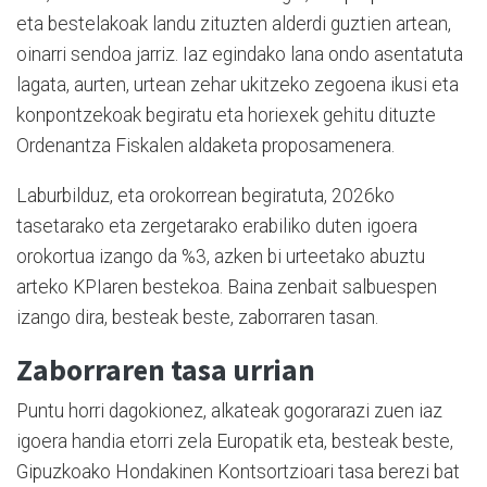
eta bestelakoak landu zituzten alderdi guztien artean,
oinarri sendoa jarriz. Iaz egindako lana ondo asentatuta
lagata, aurten, urtean zehar ukitzeko zegoena ikusi eta
konpontzekoak begiratu eta horiexek gehitu dituzte
Ordenantza Fiskalen aldaketa proposamenera.
Laburbilduz, eta orokorrean begiratuta, 2026ko
tasetarako eta zergetarako erabiliko duten igoera
orokortua izango da %3, azken bi urteetako abuztu
arteko KPIaren bestekoa. Baina zenbait salbuespen
izango dira, besteak beste, zaborraren tasan.
Zaborraren tasa urrian
Puntu horri dagokionez, alkateak gogorarazi zuen iaz
igoera handia etorri zela Europatik eta, besteak beste,
Gipuzkoako Hondakinen Kontsortzioari tasa berezi bat