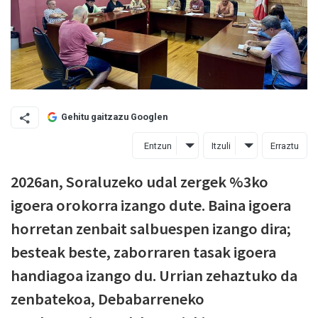
Gehitu gaitzazu Googlen
Entzun
Itzuli
Erraztu
2026an, Soraluzeko udal zergek %3ko
igoera orokorra izango dute. Baina igoera
horretan zenbait salbuespen izango dira;
besteak beste, zaborraren tasak igoera
handiagoa izango du. Urrian zehaztuko da
zenbatekoa, Debabarreneko