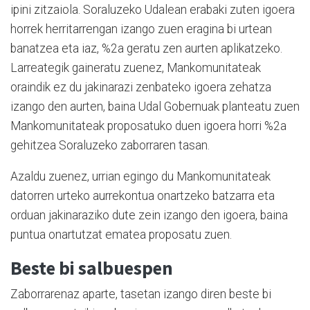
ipini zitzaiola. Soraluzeko Udalean erabaki zuten igoera
horrek herritarrengan izango zuen eragina bi urtean
banatzea eta iaz, %2a geratu zen aurten aplikatzeko.
Larreategik gaineratu zuenez, Mankomunitateak
oraindik ez du jakinarazi zenbateko igoera zehatza
izango den aurten, baina Udal Gobernuak planteatu zuen
Mankomunitateak proposatuko duen igoera horri %2a
gehitzea Soraluzeko zaborraren tasan.
Azaldu zuenez, urrian egingo du Mankomunitateak
datorren urteko aurrekontua onartzeko batzarra eta
orduan jakinaraziko dute zein izango den igoera, baina
puntua onartutzat ematea proposatu zuen.
Beste bi salbuespen
Zaborrarenaz aparte, tasetan izango diren beste bi