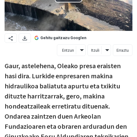
Gehitu gaitzazu Googlen
Entzun
Itzuli
Erraztu
Gaur, astelehena, Oleako presa eraisten
hasi dira. Lurkide enpresaren makina
hidraulikoa baliatuta apurtu eta txikitu
dituzte harritzarrak, gero, makina
hondeatzaileak erretiratu dituenak.
Ondarea zaintzen duen Arkeolan
Fundazioaren eta obraren arduradun den
Gipuzkoako Foru Aldundiaren teknikarien