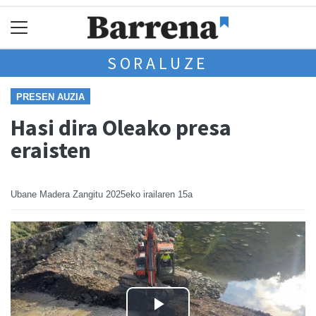
SORALUZE
PRESEN AUZIA
Hasi dira Oleako presa
eraisten
Ubane Madera Zangitu
2025eko irailaren 15a