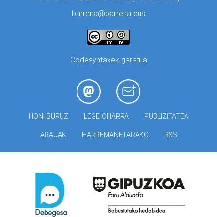
barrena@barrena.eus
Codesyntaxek garatua
HONI BURUZ
LEGE OHARRA
PUBLIZITATEA
ARAUAK
HARREMANETARAKO
RSS