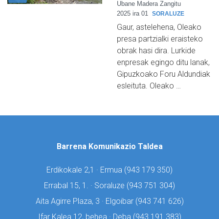
Ubane Madera Zangitu
2025 ira 01
SORALUZE
Gaur, astelehena, Oleako
presa partzialki eraisteko
obrak hasi dira. Lurkide
enpresak egingo ditu lanak,
Gipuzkoako Foru Aldundiak
esleituta. Oleako …
Barrena Komunikazio Taldea
Erdikokale 2,1 · Ermua (
943 179 350)
Errabal 15, 1. · Soraluze (
943 751 304)
Aita Agirre Plaza, 3 · Elgoibar (
943 741 626)
Ifar Kalea 12, behea · Deba (
943 191 383)