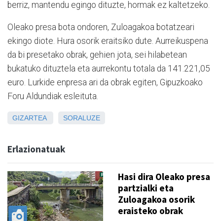
berriz, mantendu egingo dituzte, hormak ez kaltetzeko.
Oleako presa bota ondoren, Zuloagakoa botatzeari
ekingo diote. Hura osorik eraitsiko dute.
Aurreikuspena
da bi presetako obrak, gehien jota, sei hilabetean
bukatuko dituztela eta aurrekontu totala da 141.221,05
euro. Lurkide enpresa ari da obrak egiten, Gipuzkoako
Foru Aldundiak esleituta.
GIZARTEA
SORALUZE
Erlazionatuak
Hasi dira Oleako presa
partzialki eta
Zuloagakoa osorik
eraisteko obrak