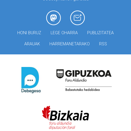
HONI BURUZ
LEGE OHARRA
PUBLIZITATEA
ARAUAK
HARREMANETARAKO
RSS