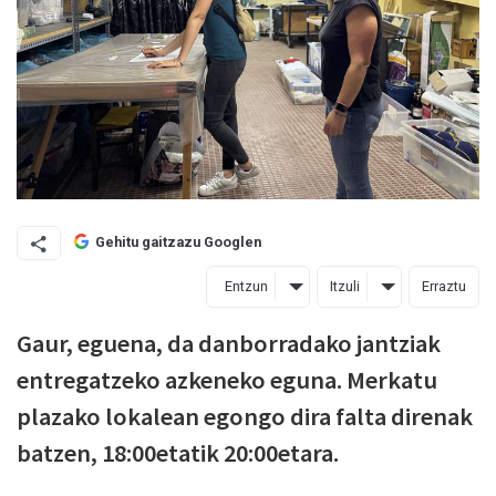
Gehitu gaitzazu Googlen
Entzun
Itzuli
Erraztu
Gaur, eguena, da danborradako jantziak
entregatzeko azkeneko eguna. Merkatu
plazako lokalean egongo dira falta direnak
batzen, 18:00etatik 20:00etara.