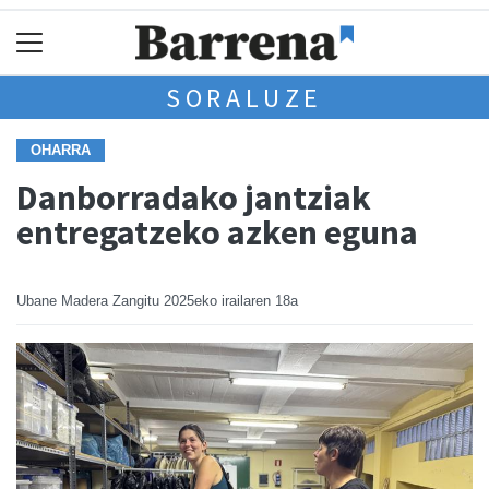
SORALUZE
OHARRA
Danborradako jantziak
entregatzeko azken eguna
Ubane Madera Zangitu
2025eko irailaren 18a