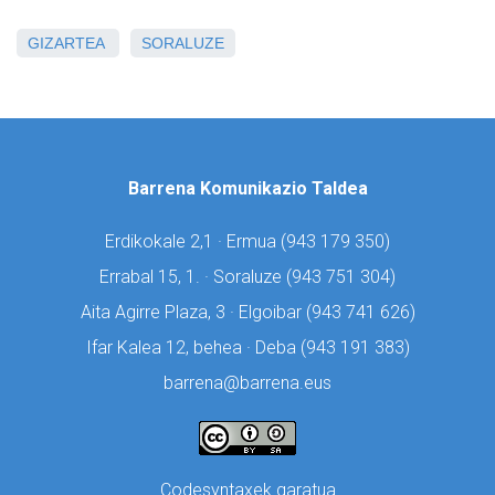
GIZARTEA
SORALUZE
Barrena Komunikazio Taldea
Erdikokale 2,1 · Ermua (
943 179 350)
Errabal 15, 1. · Soraluze (
943 751 304)
Aita Agirre Plaza, 3 · Elgoibar (
943 741 626)
Ifar Kalea 12, behea · Deba (
943 191 383)
barrena@barrena.eus
Codesyntaxek garatua