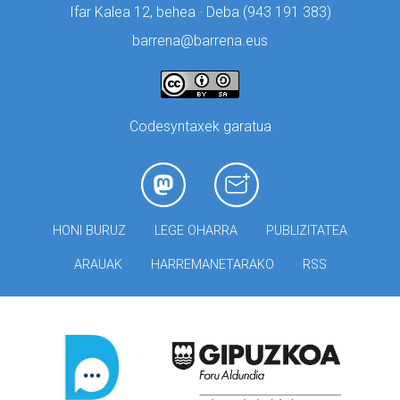
Ifar Kalea 12, behea · Deba (
943 191 383)
barrena@barrena.eus
Codesyntaxek garatua
HONI BURUZ
LEGE OHARRA
PUBLIZITATEA
ARAUAK
HARREMANETARAKO
RSS