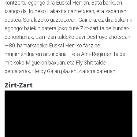
kontzertu egongo dira Euskal Herrian. Bata barikuan
izango da, Iruneko Lakaxita gaztetxean; eta zapatuan
bestea, Soraluzeko gaztetxean. Gainera, ez dira bakarrik
egongo: haiekin batera joko dute Zirt-zart talde irundar-
donostiarrak, Ezin Izan taldeko Javi Destruye ahotsean
—80. hamarkadako Euskal Herriko fanzine
mugimenduaren aitzindaria— eta Anti-Regimen talde
mitikoko Miguelon baxuan; eta Fly Shit talde
bergararrak, Heloy Galan plazentziatarra baterian.
Zirt-Zart