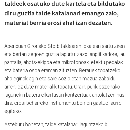
taldeek osatuko dute kartela eta bildutako
diru guztia talde katalanari emango zaio,
material berria erosi ahal izan dezaten.
Abenduan Gironako Storb taldearen lokalean sartu ziren
eta bertan zegoen guztia lapurtu: zazpi anplifikadore, lau
pantaila, ahots-ekipoa eta mikrofonoak, efektu pedalak
eta bateria osoa eraman zituzten. Berauek topatzeko
ahaleginak egin eta sare sozialetan mezua zabaldu
arren, ez dute materialik topatu. Orain, punk eszenako
lagunekin batera elkartasun kontzertuak antolatzen hasi
dira, erosi beharreko instrumentu berrien gastuei aurre
egiteko.
Asteburu honetan, talde katalanari laguntzeko bi