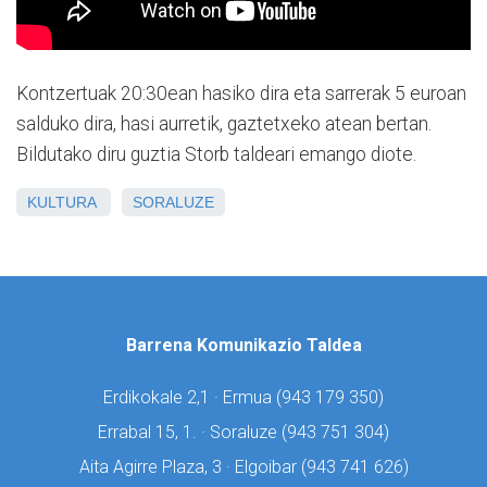
Kontzertuak 20:30ean hasiko dira eta sarrerak 5 euroan
salduko dira, hasi aurretik, gaztetxeko atean bertan.
Bildutako diru guztia Storb taldeari emango diote.
KULTURA
SORALUZE
Barrena Komunikazio Taldea
Erdikokale 2,1 · Ermua (
943 179 350)
Errabal 15, 1. · Soraluze (
943 751 304)
Aita Agirre Plaza, 3 · Elgoibar (
943 741 626)