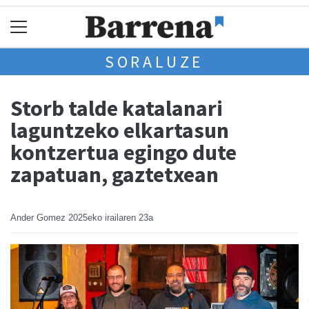
SORALUZE
Storb talde katalanari
laguntzeko elkartasun
kontzertua egingo dute
zapatuan, gaztetxean
Ander Gomez
2025eko irailaren 23a