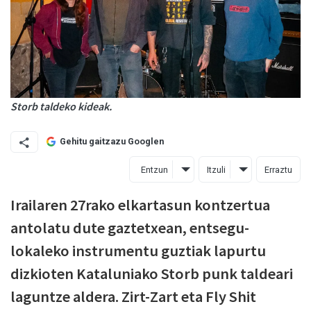
Storb taldeko kideak.
Gehitu gaitzazu Googlen
Entzun
Itzuli
Erraztu
Irailaren 27rako elkartasun kontzertua
antolatu dute gaztetxean, entsegu-
lokaleko instrumentu guztiak lapurtu
dizkioten Kataluniako Storb punk taldeari
laguntze aldera. Zirt-Zart eta Fly Shit