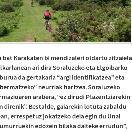
at Karakaten bi mendizaleri oldartu zitzaiela
elkarlanean ari dira Soraluzeko eta Elgoibarko
burua da gertakaria “argi identifikatzea” eta
 bermatzeko” neurriak hartzea. Soraluzeko
mazioaren arabera, “ez dirudi Plazentziarekin
 direnik”. Bestalde, gaiarekin lotuta zabaldu
n, errespetuz jokatzeko deia egin du Unai
rumurruekin edozein bilaka daiteke errudun”,