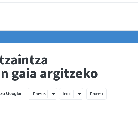
tzaintza
n gaia argitzeko
azu Googlen
Entzun
Itzuli
Erraztu