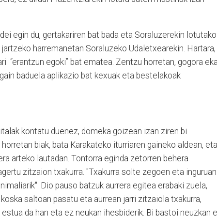
dei egin du, gertakariren bat bada eta Soraluzerekin lotutako
 jartzeko harremanetan Soraluzeko Udaletxearekin. Hartara,
ri
“erantzun egoki” bat ematea. Zentzu horretan, gogora eka
 gain baduela aplikazio bat kexuak eta bestelakoak
gitalak kontatu duenez,
domeka goizean izan ziren bi
 horretan biak, bata Karakateko iturriaren gaineko aldean, et
era arteko lautadan. Tontorra eginda zetorren behera
gertu zitzaion txakurra. "Txakurra solte zegoen eta inguruan
imaliarik". Dio pauso batzuk aurrera egitea erabaki zuela,
oska saltoan pasatu eta aurrean jarri zitzaiola txakurra,
a estua da han eta ez neukan ihesbiderik. Bi bastoi neuzkan 