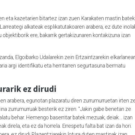
 eta kazetarien bitartez izan zuen Karakaten mastin batek
 Larreategi alkateak esplikatutakoaren arabera, ez dute inol
tu objektiborik ere, bakarrik gertakizunaren kontakizuna izan
izanda, Elgoibarko Udalarekin zein Ertzaintzarekin elkarlanea
ria argi identifikatu eta herritarren segurtasuna bermatu
rarik ez dirudi
 arabera, egunotan plazaratu diren zurrumurruetan irten z
ina zurrumurruak besterik ez ziren. "Jakin gabe benetan ze
inalatu behar. Hemengo baserritar batek mezuak, deiak… izan
 direla, eta ez da horrela. Errespetu falta bat izan da hori.
bera, ez dirudi Plazentziarekin lotura duten mastinak izan