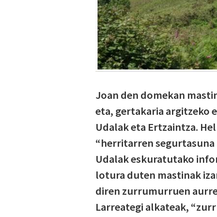
Joan den domekan mastin b
eta, gertakaria argitzeko 
Udalak eta Ertzaintza. Hel
“herritarren segurtasuna
Udalak eskuratutako infor
lotura duten mastinak izan
diren zurrumurruen aurrea
Larreategi alkateak, “zur