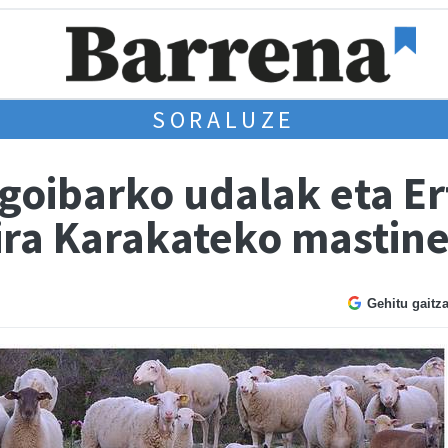
SORALUZE
goibarko udalak eta Er
ira Karakateko mastine
Gehitu gaitz