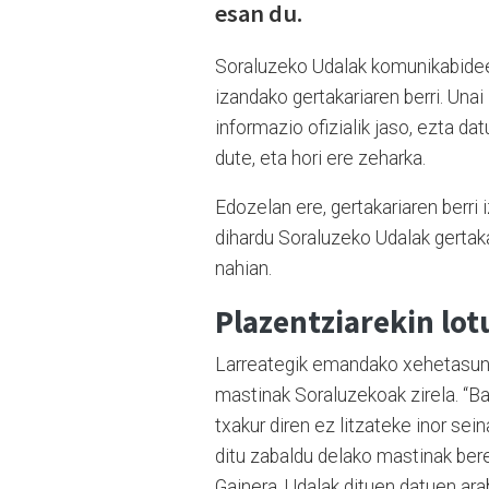
esan du.
Soraluzeko Udalak komunikabideen
izandako gertakariaren berri. Unai
informazio ofizialik jaso, ezta da
dute, eta hori ere zeharka.
Edozelan ere, gertakariaren berri 
dihardu Soraluzeko Udalak gertaka
nahian.
Plazentziarekin lotu
Larreategik emandako xehetasunen
mastinak Soraluzekoak zirela. “Ba
txakur diren ez litzateke inor se
ditu zabaldu delako mastinak bereak
Gainera, Udalak dituen datuen ara