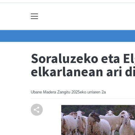
Soraluzeko eta El
elkarlanean ari d
Ubane Madera Zangitu
2025eko urriaren 2a