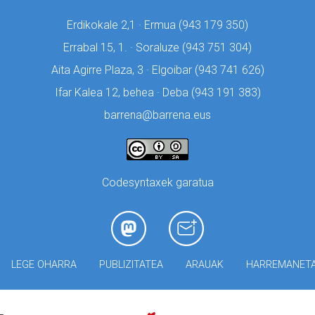
Erdikokale 2,1 · Ermua (
943 179 350)
Errabal 15, 1. · Soraluze (
943 751 304)
Aita Agirre Plaza, 3 · Elgoibar (
943 741 626)
Ifar Kalea 12, behea · Deba (
943 191 383)
barrena@barrena.eus
Codesyntaxek garatua
LEGE OHARRA
PUBLIZITATEA
ARAUAK
HARREMANET