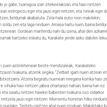
edo jo gabe, txarragoa izan zitekeelakoan, eta hasi nintzen
ean estropezu egin eta jausi egin nintzen, eta 'nireak egin d
zen, beldurrak akabatuta. Zela-hala eutsi nion makilekin,
 isildu zen eta laga ninduen. Arnasa hartu nuen, baina beldur
rtitzenean. Gordean mantendu nahi du izena, ahal den azkarr
eurriak hartzeko eskatu du, Karakate jende asko dabilen leku
rri zuen astelehenean beste mendizaleak, Karakateko
tzaion txakurra, atzetik segika: "Zerbait igarri nuen atzean e
bitxotzarra. Atzera begiratu nuenean niregana korrika hasi z
e oihuka hasi nintzen jabea ohartarazi nahian, baina han ez
 eta saiatu nintzen haiekin babesten txakurra oso oldarkor
 nintzela jausi egin nintzen. Momentu horretan hilko ninduel
ten nuelako. Tentetu nintzen ahal nuen moduan. Makiletako b