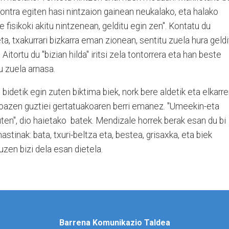
ontra egiten hasi nintzaion gainean neukalako, eta halako
fisikoki akitu nintzenean, gelditu egin zen". Kontatu du
ta, txakurrari bizkarra eman zionean, sentitu zuela hura geldi
 Aitortu du "bizian hilda" iritsi zela tontorrera eta han beste
u zuela arnasa.
idetik egin zuten biktima biek, nork bere aldetik eta elkarr
hoazen guztiei gertatuakoaren berri emanez. "Umeekin-eta
en", dio haietako batek. Mendizale horrek berak esan du bi
stinak: bata, txuri-beltza eta, bestea, grisaxka, eta biek
uzen bizi dela esan dietela.
Barrena Komunikazio Taldea