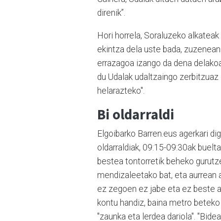
direnik”.
Hori horrela, Soraluzeko alkateak 
ekintza dela uste bada, zuzenean
errazagoa izango da dena delakoa
du Udalak udaltzaingo zerbitzuaz
helarazteko".
Bi oldarraldi
Elgoibarko Barren.eus agerkari di
oldarraldiak, 09:15-09:30ak buelta
bestea tontorretik beheko gurutz
mendizaleetako bat, eta aurrean a
ez zegoen ez jabe eta ez beste an
kontu handiz, baina metro beteko k
"zaunka eta lerdea dariola". "Bide