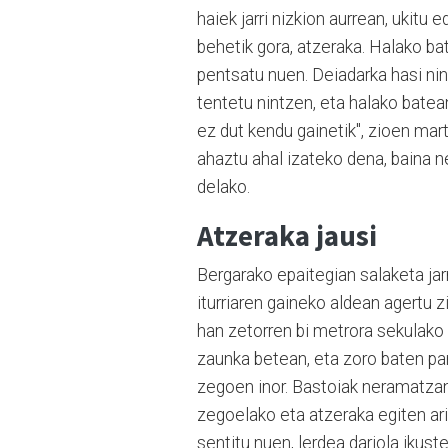
haiek jarri nizkion aurrean, ukitu 
behetik gora, atzeraka. Halako bat
pentsatu nuen. Deiadarka hasi nint
tentetu nintzen, eta halako batean
ez dut kendu gainetik", zioen ma
ahaztu ahal izateko dena, baina n
delako.
Atzeraka jausi
Bergarako epaitegian salaketa ja
iturriaren gaineko aldean agertu zi
han zetorren bi metrora sekulako 
zaunka betean, eta zoro baten par
zegoen inor. Bastoiak neramatzan
zegoelako eta atzeraka egiten ari
sentitu nuen, lerdea dariola ikus