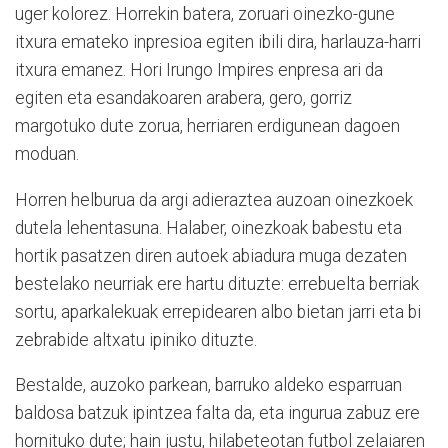
uger kolorez. Horrekin batera, zoruari oinezko-gune
itxura emateko inpresioa egiten ibili dira, harlauza-harri
itxura emanez. Hori Irungo Impires enpresa ari da
egiten eta esandakoaren arabera, gero, gorriz
margotuko dute zorua, herriaren erdigunean dagoen
moduan.
Horren helburua da argi adieraztea auzoan oinezkoek
dutela lehentasuna. Halaber, oinezkoak babestu eta
hortik pasatzen diren autoek abiadura muga dezaten
bestelako neurriak ere hartu dituzte: errebuelta berriak
sortu, aparkalekuak errepidearen albo bietan jarri eta bi
zebrabide altxatu ipiniko dituzte.
Bestalde, auzoko parkean, barruko aldeko esparruan
baldosa batzuk ipintzea falta da, eta ingurua zabuz ere
hornituko dute; hain justu, hilabeteotan futbol zelaiaren