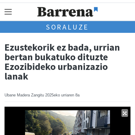
SORALUZE
Ezustekorik ez bada, urrian
bertan bukatuko dituzte
Ezozibideko urbanizazio
lanak
Ubane Madera Zangitu
2025eko urriaren 8a