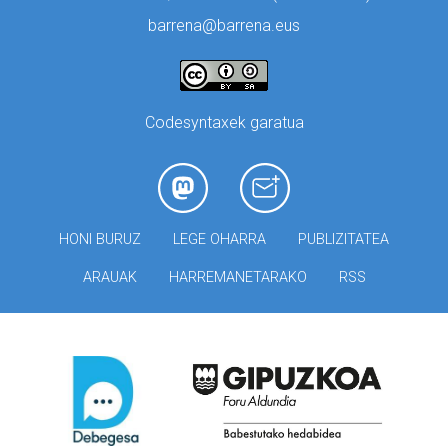
barrena@barrena.eus
Codesyntaxek garatua
HONI BURUZ
LEGE OHARRA
PUBLIZITATEA
ARAUAK
HARREMANETARAKO
RSS