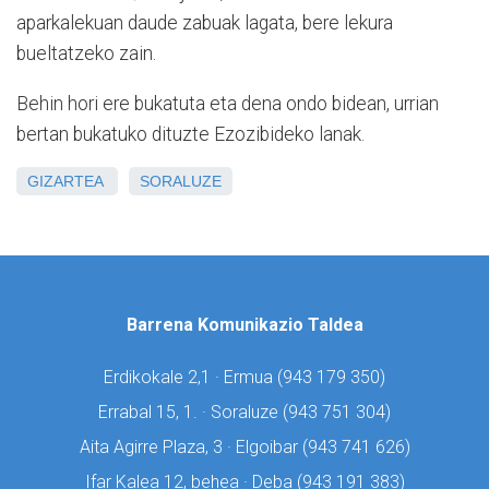
aparkalekuan daude zabuak lagata, bere lekura
bueltatzeko zain.
Behin hori ere bukatuta eta dena ondo bidean, urrian
bertan bukatuko dituzte Ezozibideko lanak.
GIZARTEA
SORALUZE
Barrena Komunikazio Taldea
Erdikokale 2,1 · Ermua (
943 179 350)
Errabal 15, 1. · Soraluze (
943 751 304)
Aita Agirre Plaza, 3 · Elgoibar (
943 741 626)
Ifar Kalea 12, behea · Deba (
943 191 383)