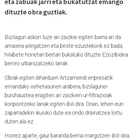
eta zabuak jarri eta bukatutzat emango
dituzte obra guztiak.
Bizilagun askori luze ari zaizkie egiten baina ari da
amaiera ailegatzen eta beste ezustekorik ez bada,
hilabete honetan bertan bukatuko dituzte Ezozibidea
berriro urbanizatzeko lanak.
Obrak egiten diharduen Artzamendi enpresatik
emandako xehetasunen arabera, bizilagunei
buruhaustea eragiten ari zaizkien ur-filtrazioak
konpontzeko lanak egiten ibili dira. Orain, lehen euri
zaparradekin ikusiko dute ea ondo drainatzea lortu
duten ala ez.
Horrez aparte, gaur baranda berria margotzen ibili dira,