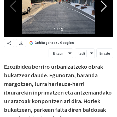
Gehitu gaitzazu Googlen
Entzun
Itzuli
Erraztu
Ezozibidea berriro urbanizatzeko obrak
bukatzear daude. Egunotan, baranda
margotzen, lurra harlauza-harri
itxurarekin inprimatzen eta antzemandako
ur arazoak konpontzen ari dira. Horiek
bukatzean, parkean falta diren baldosak