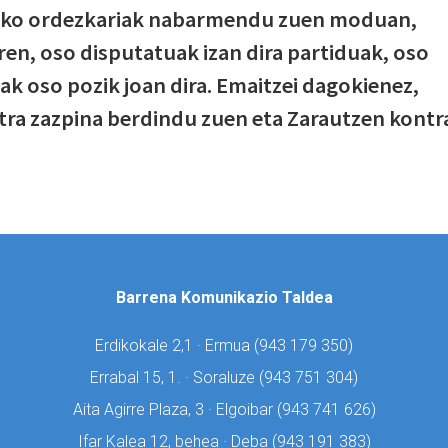
eko ordezkariak nabarmendu zuen moduan,
ren, oso disputatuak izan dira partiduak, oso
k oso pozik joan dira. Emaitzei dagokienez,
tra zazpina berdindu zuen eta Zarautzen kontr
Barrena Komunikazio Taldea
Erdikokale 2,1 · Ermua (
943 179 350)
Errabal 15, 1. · Soraluze (
943 751 304)
Aita Agirre Plaza, 3 · Elgoibar (
943 741 626)
Ifar Kalea 12, behea · Deba (
943 191 383)