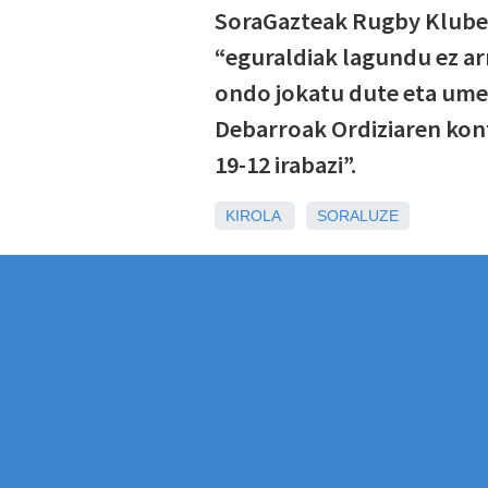
SoraGazteak Rugby Klub
“eguraldiak lagundu ez ar
ondo jokatu dute eta umea
Debarroak Ordiziaren kon
19-12 irabazi”.
KIROLA
SORALUZE