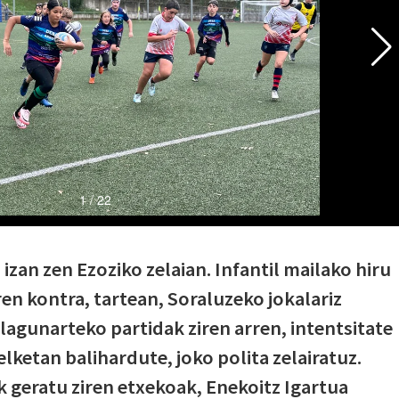
 izan zen Ezoziko zelaian. Infantil mailako hiru
en kontra, tartean, Soraluzeko jokalariz
lagunarteko partidak ziren arren, intentsitate
lketan balihardute, joko polita zelairatuz.
k geratu ziren etxekoak, Enekoitz Igartua