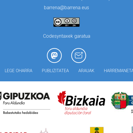
barrena@barrena.eus
Codesyntaxek garatua
LEGE OHARRA
PUBLIZITATEA
ARAUAK
HARREMANET