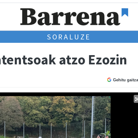
SORALUZE
ntentsoak atzo Ezozin
Gehitu gaitz