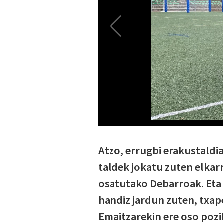
Atzo, errugbi erakustaldia
taldek jokatu zuten elkarr
osatutako Debarroak. Eta 
handiz jardun zuten, txape
Emaitzarekin ere oso pozi