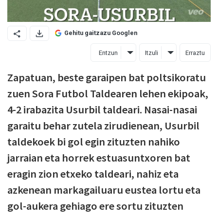
Gehitu gaitzazu Googlen
Entzun
Itzuli
Erraztu
Zapatuan, beste garaipen bat poltsikoratu
zuen Sora Futbol Taldearen lehen ekipoak,
4-2 irabazita Usurbil taldeari. Nasai-nasai
garaitu behar zutela zirudienean, Usurbil
taldekoek bi gol egin zituzten nahiko
jarraian eta horrek estuasuntxoren bat
eragin zion etxeko taldeari, nahiz eta
azkenean markagailuaru eustea lortu eta
gol-aukera gehiago ere sortu zituzten