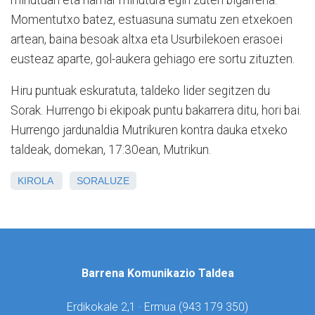
Momentutxo batez, estuasuna sumatu zen etxekoen
artean, baina besoak altxa eta Usurbilekoen erasoei
eusteaz aparte, gol-aukera gehiago ere sortu zituzten.
Hiru puntuak eskuratuta, taldeko lider segitzen du
Sorak. Hurrengo bi ekipoak puntu bakarrera ditu, hori bai.
Hurrengo jardunaldia Mutrikuren kontra dauka etxeko
taldeak, domekan, 17:30ean, Mutrikun.
KIROLA
SORALUZE
Barrena Komunikazio Taldea
Erdikokale 2,1 · Ermua (
943 179 350)