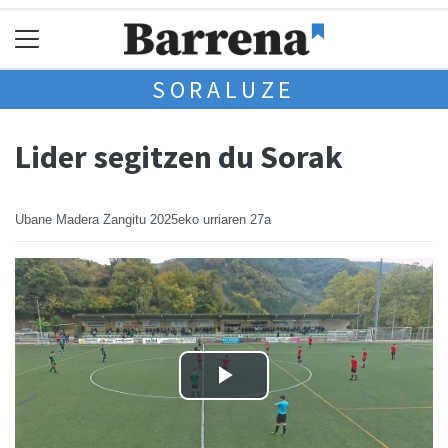
SORALUZE
Lider segitzen du Sorak
Ubane Madera Zangitu
2025eko urriaren 27a