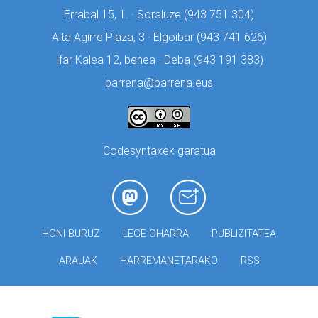
Errabal 15, 1. · Soraluze (
943 751 304)
Aita Agirre Plaza, 3 · Elgoibar (
943 741 626)
Ifar Kalea 12, behea · Deba (
943 191 383)
barrena@barrena.eus
Codesyntaxek garatua
HONI BURUZ
LEGE OHARRA
PUBLIZITATEA
ARAUAK
HARREMANETARAKO
RSS