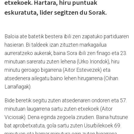
etxekoek. Hartara, hiru puntuak
eskuratuta, lider segitzen du Sorak.
Baloia ate batetik bestera ibili zen zapatuko partiduaren
hasieran. Bi taldeek izan zituzten markagailua
aurreratzeko aukerak, baina Sora ibili zen finago eta 23.
minutuan sareratu zuten lehena (Urko Iriondok), hiru
minutu geroago bigarrena (Aitor Estevezek) eta
atsedenera ailegatu baino lehen hirugarrena (Oihan
Larrañagak).
Bide beretik segitu zuten atsedenaren ondoren eta 57.
minutuan laugarrena sartu zuten etxekoek (Aitor
Viciosak). Dena eginda zegoela zirudien. Baina hutsune
bat aprobetxatuta, gola sartu zuten Usurbilekoek 69.
minutuan eta hamar minutura egin zuten bigarrena.