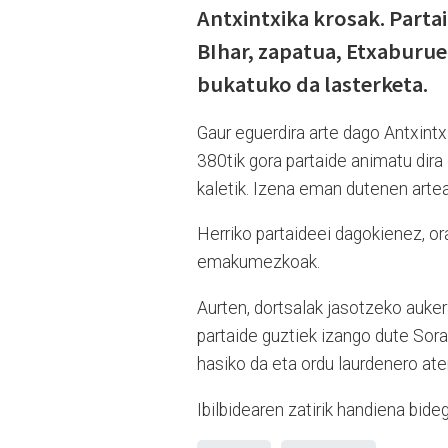
Antxintxika krosak. Partai
BIhar, zapatua, Etxaburuet
bukatuko da lasterketa.
Gaur eguerdira arte dago Antxint
380tik gora partaide animatu dira
kaletik. Izena eman dutenen art
Herriko partaideei dagokienez, or
emakumezkoak.
Aurten, dortsalak jasotzeko auke
partaide guztiek izango dute Sor
hasiko da eta ordu laurdenero ater
Ibilbidearen zatirik handiena bideg