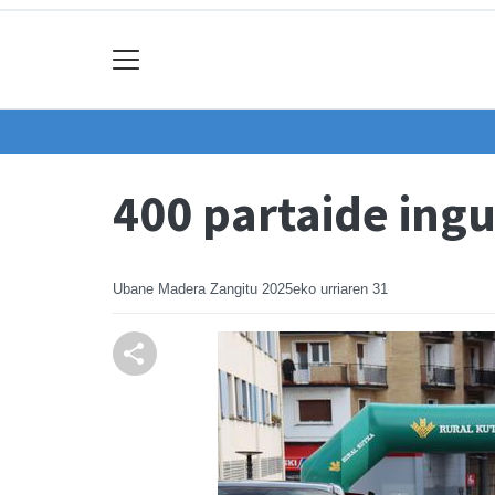
400 partaide ingu
Ubane Madera Zangitu
2025eko urriaren 31