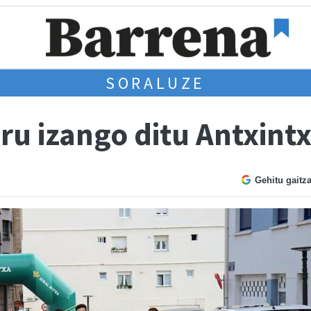
SORALUZE
ru izango ditu Antxint
Gehitu gaitz