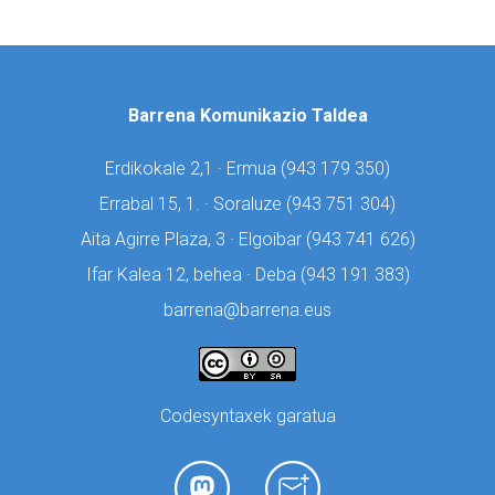
Barrena Komunikazio Taldea
Erdikokale 2,1 · Ermua (
943 179 350)
Errabal 15, 1. · Soraluze (
943 751 304)
Aita Agirre Plaza, 3 · Elgoibar (
943 741 626)
Ifar Kalea 12, behea · Deba (
943 191 383)
barrena@barrena.eus
Codesyntaxek garatua