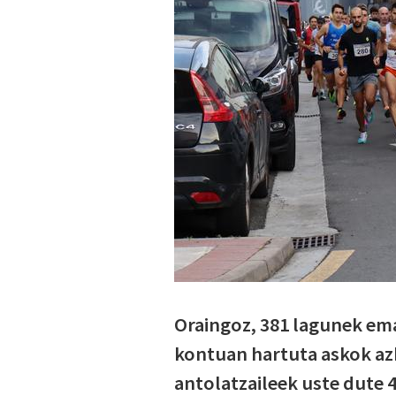
Oraingoz, 381 lagunek ema
kontuan hartuta askok a
antolatzaileek uste dute 