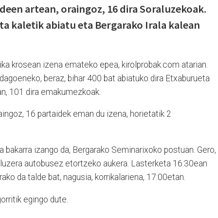
deen artean, oraingoz, 16 dira Soraluzekoak.
a kaletik abiatu eta Bergarako Irala kalean
xika krosean izena emateko epea, kirolprobak.com atarian.
 dagoeneko, beraz, bihar 400 bat abiatuko dira Etxaburueta
ean, 101 dira emakumezkoak.
aingoz, 16 partaidek eman du izena, horietatik 2
ra bakarra izango da, Bergarako Seminarixoko postuan. Gero,
aluzera autobusez etortzeko aukera. Lasterketa 16:30ean
ako da talde bat, nagusia, korrikalariena, 17:00etan.
orritik egingo dute.