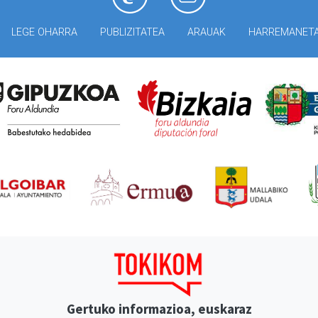
LEGE OHARRA
PUBLIZITATEA
ARAUAK
HARREMANET
Gertuko informazioa, euskaraz