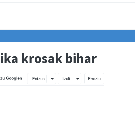
xika krosak bihar
azu Googlen
Entzun
Itzuli
Erraztu