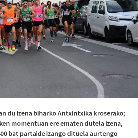
n du izena biharko Antxintxika kroserako;
zken momentuan ere ematen dutela izena,
400 bat partaide izango dituela aurtengo