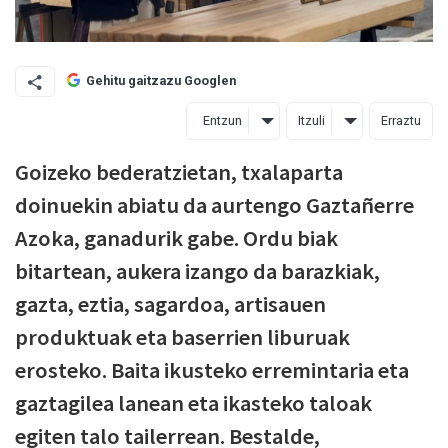
Gehitu gaitzazu Googlen
Entzun
Itzuli
Erraztu
Goizeko bederatzietan, txalaparta
doinuekin abiatu da aurtengo Gaztañerre
Azoka, ganadurik gabe. Ordu biak
bitartean, aukera izango da barazkiak,
gazta, eztia, sagardoa, artisauen
produktuak eta baserrien liburuak
erosteko. Baita ikusteko erremintaria eta
gaztagilea lanean eta ikasteko taloak
egiten talo tailerrean. Bestalde,