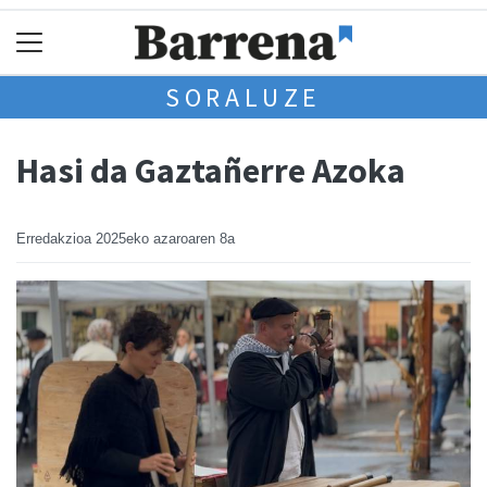
SORALUZE
Hasi da Gaztañerre Azoka
Erredakzioa
2025eko azaroaren 8a