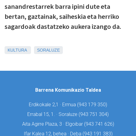
sanandrestarrek barra ipini dute eta
bertan, gaztainak, saiheskia eta herriko
sagardoak dastatzeko aukera izango da.
KULTURA
SORALUZE
Barrena Komunikazio Taldea
Erdikokale 2,1 · Ermua (
943 179 350)
Errabal 15, 1. · Soraluze (
943 751 304)
Aita Agirre Plaza, 3 · Elgoibar (
943 741 626)
Ifar Kalea 12, behea · Deba (
943 191 383)