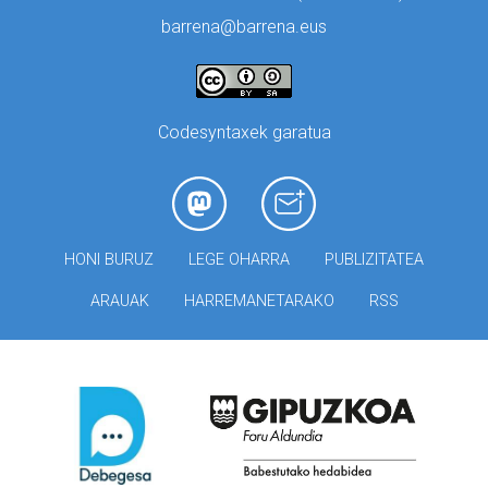
barrena@barrena.eus
Codesyntaxek garatua
HONI BURUZ
LEGE OHARRA
PUBLIZITATEA
ARAUAK
HARREMANETARAKO
RSS