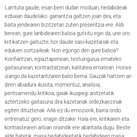
Larrituta gaude, esan berri dudan moduan, hedabideak
ezbaian daudelako: garrantzia galtzen joan dira, eta
baita jendearen bizitzetan zuten presentzia ere. Aldi
berean, gure lanbidearen balioa gutxitu egin da, une oro
kritikatzen gaituzte; hor daude sasi-kazetariak eta
edukien sortzaileak. Non egongo den gure balioa?
Konfiantzan, egiaztapenean, testuingurua emateko
gaitasunean, kontrastatzean, kalitatea ematean. Horixe
izango da kazetaritzaren balio berria. Gauzak hartzen ari
diren abiadura ikusita, momentuz, analisia,
pentsamendu kritikoa, gaiak ikuspegi anitzetatik
aztertzeko gaitasuna dira kazetariak ordezkaezinak
egiten dituztenak. AAk ez du emoziorik, baina ondo
entrenatuz gero, eragin ditzake. Hala ere, kritikaren eta
kontrastearen arloan oraindik ere abantaila dugu. Beste
alde batetik, masa hedabideetatik hedabideen masa