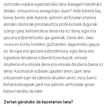
sortutako edukia egiaztatzeko lana ikaragarri handituko
delako. Intrusismoa areagotuko duen? Alde batetik bai,
baina, beste alde batetik, adimen artifizialari etekina
aterako diotenak prestakuntza profesionala dugunak
izango gara, kalitatezkoa dena eta ez dena, egia eta
gezurra ezberdintzeko gai garenak. Dena den,
fake
news
-en kontu horrekin guztiarekin, dagoeneko gauza
ez da egia eta gezurra ezberdintzea, egia dena eta
egiazkoa dirudiena ezberdintzea baizik: erreala
dirudiena eta erreala dena eta erreala dirudiena baina ez
dena. Kazetariok ezbaian gauden arren, gure lana
edozeinek egin dezakeela dirudien arren, inoiz baino
beharrezkoagoak gara eta adimen artifizialak geure
balioa handitu dezake.
Zertan geratuko da kazetarien lana?