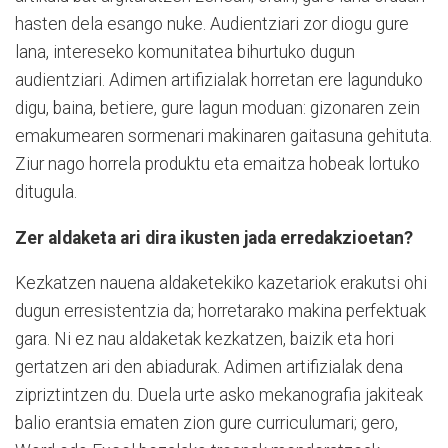
hasten dela esango nuke. Audientziari zor diogu gure
lana, intereseko komunitatea bihurtuko dugun
audientziari. Adimen artifizialak horretan ere lagunduko
digu, baina, betiere, gure lagun moduan: gizonaren zein
emakumearen sormenari makinaren gaitasuna gehituta.
Ziur nago horrela produktu eta emaitza hobeak lortuko
ditugula.
Zer aldaketa ari dira ikusten jada erredakzioetan?
Kezkatzen nauena aldaketekiko kazetariok erakutsi ohi
dugun erresistentzia da; horretarako makina perfektuak
gara. Ni ez nau aldaketak kezkatzen, baizik eta hori
gertatzen ari den abiadurak. Adimen artifizialak dena
zipriztintzen du. Duela urte asko mekanografia jakiteak
balio erantsia ematen zion gure curriculumari; gero,