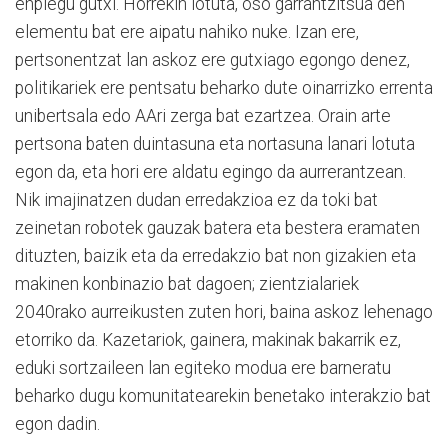
enplegu gutxi. Horrekin lotuta, oso garrantzitsua den
elementu bat ere aipatu nahiko nuke. Izan ere,
pertsonentzat lan askoz ere gutxiago egongo denez,
politikariek ere pentsatu beharko dute oinarrizko errenta
unibertsala edo AAri zerga bat ezartzea. Orain arte
pertsona baten duintasuna eta nortasuna lanari lotuta
egon da, eta hori ere aldatu egingo da aurrerantzean.
Nik imajinatzen dudan erredakzioa ez da toki bat
zeinetan robotek gauzak batera eta bestera eramaten
dituzten, baizik eta da erredakzio bat non gizakien eta
makinen konbinazio bat dagoen; zientzialariek
2040rako aurreikusten zuten hori, baina askoz lehenago
etorriko da. Kazetariok, gainera, makinak bakarrik ez,
eduki sortzaileen lan egiteko modua ere barneratu
beharko dugu komunitatearekin benetako interakzio bat
egon dadin.