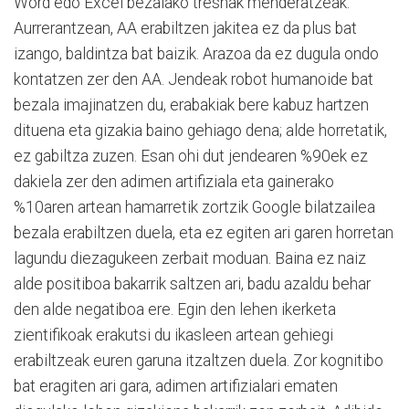
Word edo Excel bezalako tresnak menderatzeak.
Aurrerantzean, AA erabiltzen jakitea ez da plus bat
izango, baldintza bat baizik. Arazoa da ez dugula ondo
kontatzen zer den AA. Jendeak robot humanoide bat
bezala imajinatzen du, erabakiak bere kabuz hartzen
dituena eta gizakia baino gehiago dena; alde horretatik,
ez gabiltza zuzen. Esan ohi dut jendearen %90ek ez
dakiela zer den adimen artifiziala eta gainerako
%10aren artean hamarretik zortzik Google bilatzailea
bezala erabiltzen duela, eta ez egiten ari garen horretan
lagundu diezagukeen zerbait moduan. Baina ez naiz
alde positiboa bakarrik saltzen ari, badu azaldu behar
den alde negatiboa ere. Egin den lehen ikerketa
zientifikoak erakutsi du ikasleen artean gehiegi
erabiltzeak euren garuna itzaltzen duela. Zor kognitibo
bat eragiten ari gara, adimen artifizialari ematen