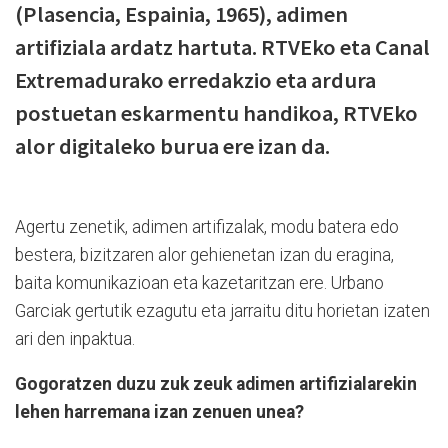
(Plasencia, Espainia, 1965), adimen
artifiziala ardatz hartuta. RTVEko eta Canal
Extremadurako erredakzio eta ardura
postuetan eskarmentu handikoa, RTVEko
alor digitaleko burua ere izan da.
Agertu zenetik, adimen artifizalak, modu batera edo
bestera, bizitzaren alor gehienetan izan du eragina,
baita komunikazioan eta kazetaritzan ere. Urbano
Garciak gertutik ezagutu eta jarraitu ditu horietan izaten
ari den inpaktua.
Gogoratzen duzu zuk zeuk adimen artifizialarekin
lehen harremana izan zenuen unea?