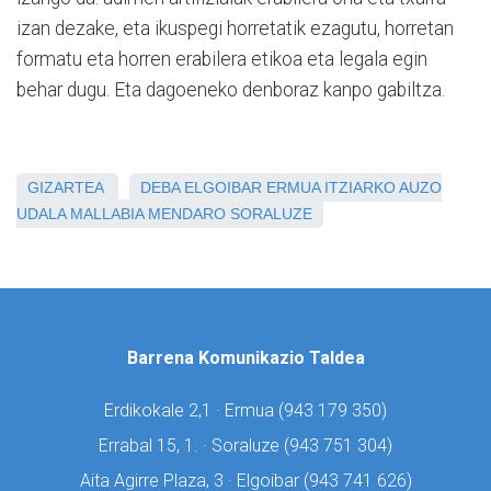
izan dezake, eta ikuspegi horretatik ezagutu, horretan
formatu eta horren erabilera etikoa eta legala egin
behar dugu. Eta dagoeneko denboraz kanpo gabiltza.
GIZARTEA
DEBA
ELGOIBAR
ERMUA
ITZIARKO AUZO
UDALA
MALLABIA
MENDARO
SORALUZE
Barrena Komunikazio Taldea
Erdikokale 2,1 · Ermua (
943 179 350)
Errabal 15, 1. · Soraluze (
943 751 304)
Aita Agirre Plaza, 3 · Elgoibar (
943 741 626)