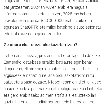
diogulako lehen gizakiena bakarrik zen zerbait. Adibide
bat jartzearren, 2024an AAren erabilera nagusia
informazioaren bilaketa izan zen; 2025ean babes
psikologikoa izan da. 850.000.000 erabiltzaile ditu
egunean ChatGPTk, eta milioi batek nola autolesionatu
edo nola suizidatu galdetzen dio.
Ze onura ekar diezaioke kazetaritzari?
Lehen esan bezala, prozesu guztietan lagundu dezake.
Esaterako, datu-base erraldoi bati aurre egin behar
diogunean, elkarreragin on batekin, adimen artifizialari
argibideak emanaz, gure lana ordu askotatik minutu
batzuetara pasa dezake. Nik beti esan ohi diet lankideei
hasierako ideia paperarekin eta boligrafoarekin lantzeko
eta gero erabiltzeko adimen artifiziala; ez uzteko lan
guztia haren gain. Irudiak sortzen edo bideoekin ere