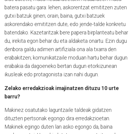
batera pasatu gara: lehen, askorentzat emititzen zuten
gutxi batzuk ginen; orain, baina, gutxi batzuek
askorendako emititzen dute, edo jende-talde konkretu
batendako. Kazetaritzak bere papera birplanteatu behar
du, irekita egon behar du eta aldaketa onartu. Ezin dugu
denbora galdu adimen artifiziala ona ala txarra den
erabakitzen; komunikatzaile moduan hartu behar dugun
erabakia da dagoeneko bertan dugun etorkizunean
ikusleak edo protagonista izan nahi dugun.
Zelako erredakzioak imajinatzen dituzu 10 urte
barru?
Makinez osatutako laguntzaile taldeak gidatzen
dituzten pertsonak egongo dira erredakzioetan.
Makinek egingo duten lan asko egongo da, baina