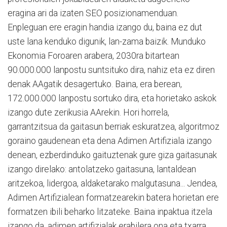
eragina ari da izaten SEO posizionamenduan.
Enpleguan ere eragin handia izango du, baina ez dut
uste lana kenduko digunik, lan-zama baizik. Munduko
Ekonomia Foroaren arabera, 2030ra bitartean
90.000.000 lanpostu suntsituko dira, nahiz eta ez diren
denak AAgatik desagertuko. Baina, era berean,
172.000.000 lanpostu sortuko dira, eta horietako askok
izango dute zerikusia AArekin. Hori horrela,
garrantzitsua da gaitasun berriak eskuratzea, algoritmoz
goraino gaudenean eta dena Adimen Artifiziala izango
denean, ezberdinduko gaituztenak gure giza gaitasunak
izango direlako: antolatzeko gaitasuna, lantaldean
aritzekoa, lidergoa, aldaketarako malgutasuna... Jendea,
Adimen Artifizialean formatzearekin batera horietan ere
formatzen ibili beharko litzateke. Baina inpaktua itzela
izango da. adimen artifizialak erabilera ona eta txarra