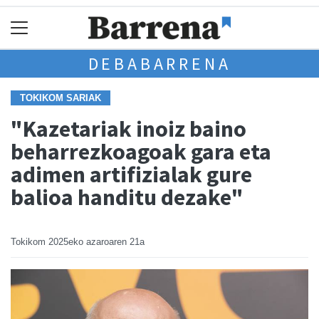
DEBABARRENA
TOKIKOM SARIAK
"Kazetariak inoiz baino
beharrezkoagoak gara eta
adimen artifizialak gure
balioa handitu dezake"
Tokikom
2025eko azaroaren 21a