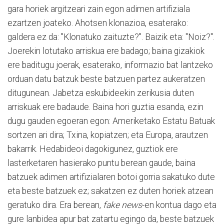
gara horiek argitzeari zain egon adimen artifiziala
ezartzen joateko. Ahotsen klonazioa, esaterako:
galdera ez da: "Klonatuko zaituzte?". Baizik eta: "Noiz?".
Joerekin lotutako arriskua ere badago; baina gizakiok
ere baditugu joerak, esaterako, informazio bat lantzeko
orduan datu batzuk beste batzuen partez aukeratzen
ditugunean. Jabetza eskubideekin zerikusia duten
arriskuak ere badaude. Baina hori guztia esanda, ezin
dugu gauden egoeran egon: Ameriketako Estatu Batuak
sortzen ari dira; Txina, kopiatzen; eta Europa, arautzen
bakarrik. Hedabideoi dagokigunez, guztiok ere
lasterketaren hasierako puntu berean gaude, baina
batzuek adimen artifizialaren botoi gorria sakatuko dute
eta beste batzuek ez; sakatzen ez duten horiek atzean
geratuko dira. Era berean,
fake news
-en kontua dago eta
gure lanbidea apur bat zatartu egingo da, beste batzuek