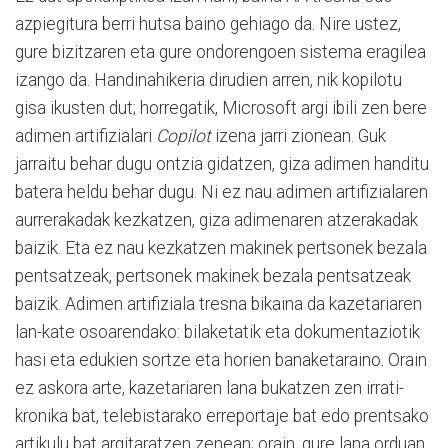
azpiegitura berri hutsa baino gehiago da. Nire ustez,
gure bizitzaren eta gure ondorengoen sistema eragilea
izango da. Handinahikeria dirudien arren, nik kopilotu
gisa ikusten dut; horregatik, Microsoft argi ibili zen bere
adimen artifizialari
Copilot
izena jarri zionean. Guk
jarraitu behar dugu ontzia gidatzen, giza adimen handitu
batera heldu behar dugu. Ni ez nau adimen artifizialaren
aurrerakadak kezkatzen, giza adimenaren atzerakadak
baizik. Eta ez nau kezkatzen makinek pertsonek bezala
pentsatzeak, pertsonek makinek bezala pentsatzeak
baizik. Adimen artifiziala tresna bikaina da kazetariaren
lan-kate osoarendako: bilaketatik eta dokumentaziotik
hasi eta edukien sortze eta horien banaketaraino. Orain
ez askora arte, kazetariaren lana bukatzen zen irrati-
kronika bat, telebistarako erreportaje bat edo prentsako
artikulu bat argitaratzen zenean; orain, gure lana orduan