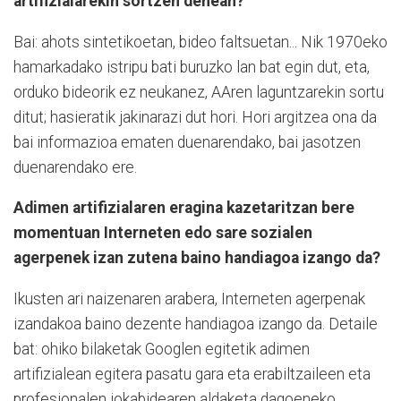
artifizialarekin sortzen denean?
Bai: ahots sintetikoetan, bideo faltsuetan... Nik 1970eko
hamarkadako istripu bati buruzko lan bat egin dut, eta,
orduko bideorik ez neukanez, AAren laguntzarekin sortu
ditut; hasieratik jakinarazi dut hori. Hori argitzea ona da
bai informazioa ematen duenarendako, bai jasotzen
duenarendako ere.
Adimen artifizialaren eragina kazetaritzan bere
momentuan Interneten edo sare sozialen
agerpenek izan zutena baino handiagoa izango da?
Ikusten ari naizenaren arabera, Interneten agerpenak
izandakoa baino dezente handiagoa izango da. Detaile
bat: ohiko bilaketak Googlen egitetik adimen
artifizialean egitera pasatu gara eta erabiltzaileen eta
profesionalen jokabidearen aldaketa dagoeneko