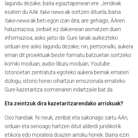
lagundu dezake, baita egiaztapenean ere. Jendeak
esaten du AAk
fake news
-ak sortzen dituela, baina
fake-news
-ak beti egon izan dira; are gehiago, AAren
haluzinazioa, zerbait ez dakienean asmatzen duen
informazioa, asko jaitsi da. Gure lanak aurkezteko
orduan ere asko lagundu dezake; niri, pertsonalki, aukera
eman dit proiektuak beste formatu batzuetan sortzeko:
komiki moduan, audio-liburu moduan, Youtube...
Istorioetan zentratuta egoteko aukera berriak ematen
dizkigu, istorio horiei oihartzun emozionala emateko.
Gure kazetaritza sormenaren indartzaile bat da.
Eta zeintzuk dira kazetaritzarendako arriskuak?
Oso handiak. Ni neuk, zenbat eta sakonago sartu AAn,
orduan eta serioago hartzen ditut alderdi juridikotik
etikora edo moralera doazen arrisku horiek. Baina ezin