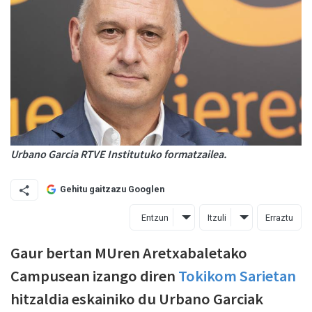
Urbano Garcia RTVE Institutuko formatzailea.
Gehitu gaitzazu Googlen
Entzun
Itzuli
Erraztu
Gaur bertan MUren Aretxabaletako
Campusean izango diren
Tokikom Sarietan
hitzaldia eskainiko du Urbano Garciak