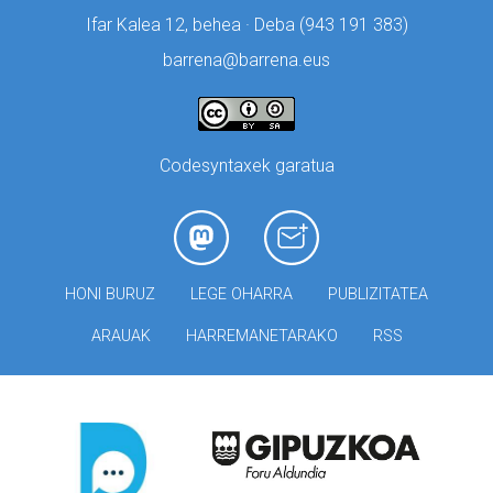
Ifar Kalea 12, behea · Deba (
943 191 383)
barrena@barrena.eus
Codesyntaxek garatua
HONI BURUZ
LEGE OHARRA
PUBLIZITATEA
ARAUAK
HARREMANETARAKO
RSS