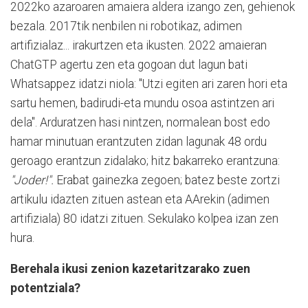
2022ko azaroaren amaiera aldera izango zen, gehienok
bezala. 2017tik nenbilen ni robotikaz, adimen
artifizialaz... irakurtzen eta ikusten. 2022 amaieran
ChatGTP agertu zen eta gogoan dut lagun bati
Whatsappez idatzi niola: "Utzi egiten ari zaren hori eta
sartu hemen, badirudi-eta mundu osoa astintzen ari
dela". Arduratzen hasi nintzen, normalean bost edo
hamar minutuan erantzuten zidan lagunak 48 ordu
geroago erantzun zidalako; hitz bakarreko erantzuna:
"Joder!".
Erabat gainezka zegoen; batez beste zortzi
artikulu idazten zituen astean eta AArekin (adimen
artifiziala) 80 idatzi zituen. Sekulako kolpea izan zen
hura.
Berehala ikusi zenion kazetaritzarako zuen
potentziala?