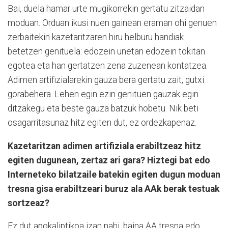
Bai, duela hamar urte mugikorrekin gertatu zitzaidan
moduan. Orduan ikusi nuen gainean eraman ohi genuen
zerbaitekin kazetaritzaren hiru helburu handiak
betetzen genituela: edozein unetan edozein tokitan
egotea eta han gertatzen zena zuzenean kontatzea.
Adimen artifizialarekin gauza bera gertatu zait, gutxi
gorabehera. Lehen egin ezin genituen gauzak egin
ditzakegu eta beste gauza batzuk hobetu. Nik beti
osagarritasunaz hitz egiten dut, ez ordezkapenaz.
Kazetaritzan adimen artifiziala erabiltzeaz hitz
egiten dugunean, zertaz ari gara? Hiztegi bat edo
Interneteko bilatzaile batekin egiten dugun moduan
tresna gisa erabiltzeari buruz ala AAk berak testuak
sortzeaz?
Ez dut apokaliptikoa izan nahi, baina AA tresna edo