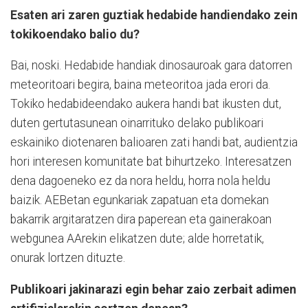
Esaten ari zaren guztiak hedabide handiendako zein
tokikoendako balio du?
Bai, noski. Hedabide handiak dinosauroak gara datorren
meteoritoari begira, baina meteoritoa jada erori da.
Tokiko hedabideendako aukera handi bat ikusten dut,
duten gertutasunean oinarrituko delako publikoari
eskainiko diotenaren balioaren zati handi bat, audientzia
hori interesen komunitate bat bihurtzeko. Interesatzen
dena dagoeneko ez da nora heldu, horra nola heldu
baizik. AEBetan egunkariak zapatuan eta domekan
bakarrik argitaratzen dira paperean eta gainerakoan
webgunea AArekin elikatzen dute; alde horretatik,
onurak lortzen dituzte.
Publikoari jakinarazi egin behar zaio zerbait adimen