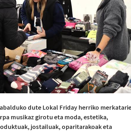
 zabalduko dute Lokal Friday herriko merkatari
rpa musikaz girotu eta moda, estetika,
roduktuak, jostailuak, oparitarakoak eta