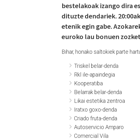
bestelakoak izango dira es
dituzte dendariek. 20:00a
etenik egin gabe. Azokarek
euroko lau bonuen zozket
Bihar, honako saltokiek parte har
Triskel belar-denda
Rkl ile-apaindegia
Kooperatiba
Belarrak belar-denda
Likai estetika zentroa
Iratxo goxo-denda
Criado fruta-denda
Autoservicio Amparo
Comercial Vila