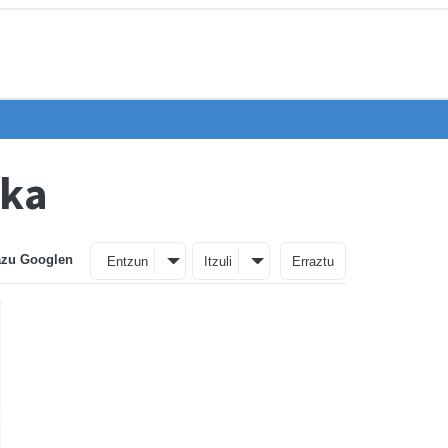
oka
azu Googlen
Entzun
Itzuli
Erraztu