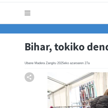
Bihar, tokiko den
Ubane Madera Zangitu
2025eko azaroaren 27a