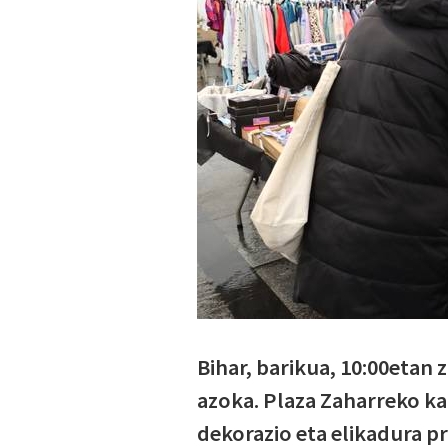
Bihar, barikua, 10:00etan
azoka. Plaza Zaharreko ka
dekorazio eta elikadura p