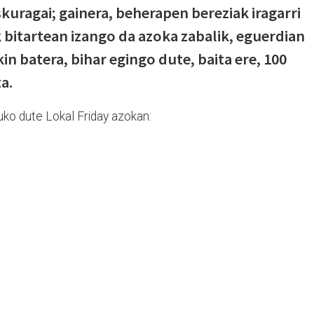
kuragai; gainera, beherapen bereziak iragarri
k bitartean izango da azoka zabalik, eguerdian
in batera, bihar egingo dute, baita ere, 100
a.
tuko dute Lokal Friday azokan: