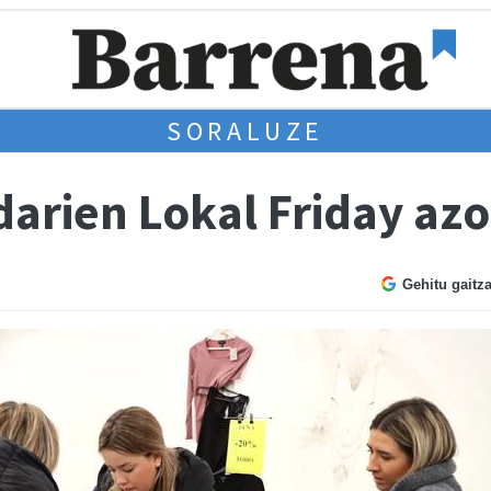
SORALUZE
darien Lokal Friday az
Gehitu gaitz