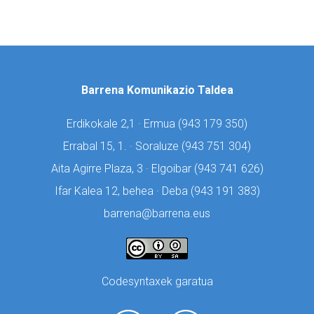
Barrena Komunikazio Taldea
Erdikokale 2,1 · Ermua (
943 179 350)
Errabal 15, 1. · Soraluze (
943 751 304)
Aita Agirre Plaza, 3 · Elgoibar (
943 741 626)
Ifar Kalea 12, behea · Deba (
943 191 383)
barrena@barrena.eus
Codesyntaxek garatua