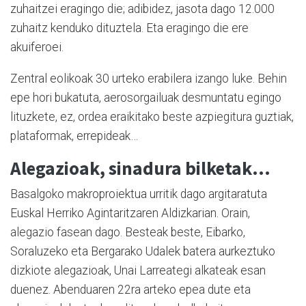
zuhaitzei eragingo die; adibidez, jasota dago 12.000
zuhaitz kenduko dituztela. Eta eragingo die ere
akuiferoei.
Zentral eolikoak 30 urteko erabilera izango luke. Behin
epe hori bukatuta, aerosorgailuak desmuntatu egingo
lituzkete, ez, ordea eraikitako beste azpiegitura guztiak,
plataformak, errepideak…
Alegazioak, sinadura bilketak…
Basalgoko makroproiektua urritik dago argitaratuta
Euskal Herriko Agintaritzaren Aldizkarian. Orain,
alegazio fasean dago. Besteak beste, Eibarko,
Soraluzeko eta Bergarako Udalek batera aurkeztuko
dizkiote alegazioak, Unai Larreategi alkateak esan
duenez. Abenduaren 22ra arteko epea dute eta