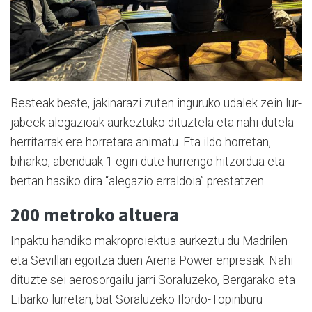
Besteak beste, jakinarazi zuten inguruko udalek zein lur-
jabeek alegazioak aurkeztuko dituztela eta nahi dutela
herritarrak ere horretara animatu. Eta ildo horretan,
biharko, abenduak 1 egin dute hurrengo hitzordua eta
bertan hasiko dira “alegazio erraldoia” prestatzen.
200 metroko altuera
Inpaktu handiko makroproiektua aurkeztu du Madrilen
eta Sevillan egoitza duen Arena Power enpresak. Nahi
dituzte sei aerosorgailu jarri Soraluzeko, Bergarako eta
Eibarko lurretan, bat Soraluzeko Ilordo-Topinburu