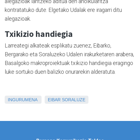
alegazioak lantzeko aditua den aholkularitza
kontratatuko dute. Elgetako Udalak ere iragarri ditu
alegazioak.
Txikizio handiegia
Larreategi alkateak esplikatu zuenez, Eibarko,
Bergarako eta Soraluzeko Udalen irakurketaren arabera,
Basalgoko makroproiektuak txikizio handiegia eragingo
luke sortuko duen balizko onurarekin alderatuta.
INGURUMENA
EIBAR
SORALUZE