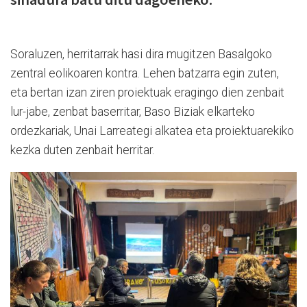
Soraluzen, herritarrak hasi dira mugitzen Basalgoko
zentral eolikoaren kontra. Lehen batzarra egin zuten,
eta bertan izan ziren proiektuak eragingo dien zenbait
lur-jabe, zenbat baserritar, Baso Biziak elkarteko
ordezkariak, Unai Larreategi alkatea eta proiektuarekiko
kezka duten zenbait herritar.