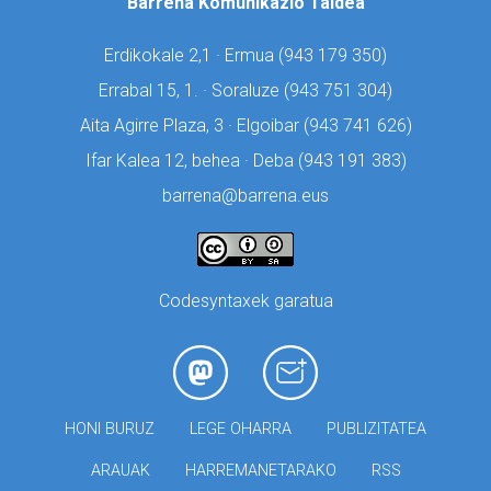
Barrena Komunikazio Taldea
Erdikokale 2,1 · Ermua (
943 179 350)
Errabal 15, 1. · Soraluze (
943 751 304)
Aita Agirre Plaza, 3 · Elgoibar (
943 741 626)
Ifar Kalea 12, behea · Deba (
943 191 383)
barrena@barrena.eus
Codesyntaxek garatua
HONI BURUZ
LEGE OHARRA
PUBLIZITATEA
ARAUAK
HARREMANETARAKO
RSS