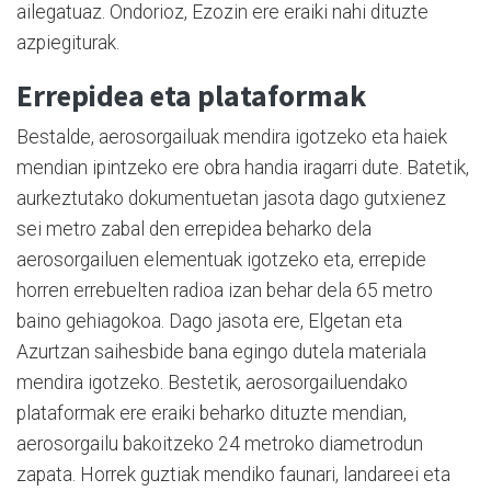
ailegatuaz. Ondorioz, Ezozin ere eraiki nahi dituzte
azpiegiturak.
Errepidea eta plataformak
Bestalde, aerosorgailuak mendira igotzeko eta haiek
mendian ipintzeko ere obra handia iragarri dute. Batetik,
aurkeztutako dokumentuetan jasota dago gutxienez
sei metro zabal den errepidea beharko dela
aerosorgailuen elementuak igotzeko eta, errepide
horren errebuelten radioa izan behar dela 65 metro
baino gehiagokoa. Dago jasota ere, Elgetan eta
Azurtzan saihesbide bana egingo dutela materiala
mendira igotzeko. Bestetik, aerosorgailuendako
plataformak ere eraiki beharko dituzte mendian,
aerosorgailu bakoitzeko 24 metroko diametrodun
zapata. Horrek guztiak mendiko faunari, landareei eta