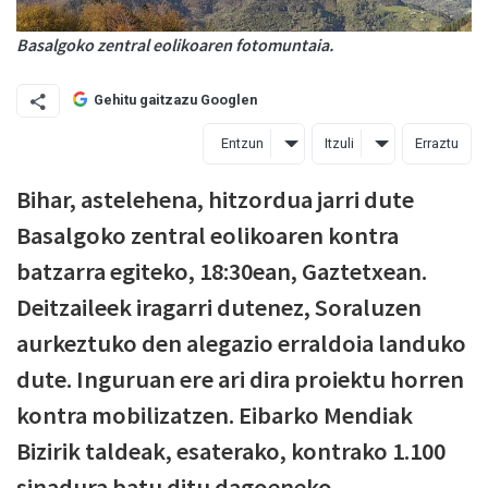
Basalgoko zentral eolikoaren fotomuntaia.
Gehitu gaitzazu Googlen
Entzun
Itzuli
Erraztu
Bihar, astelehena, hitzordua jarri dute
Basalgoko zentral eolikoaren kontra
batzarra egiteko, 18:30ean, Gaztetxean.
Deitzaileek iragarri dutenez, Soraluzen
aurkeztuko den alegazio erraldoia landuko
dute. Inguruan ere ari dira proiektu horren
kontra mobilizatzen. Eibarko Mendiak
Bizirik taldeak, esaterako, kontrako 1.100
sinadura batu ditu dagoeneko.