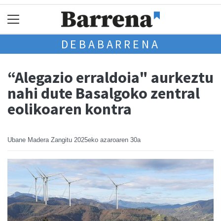
DEBABARRENA
“Alegazio erraldoia" aurkeztu
nahi dute Basalgoko zentral
eolikoaren kontra
Ubane Madera Zangitu
2025eko azaroaren 30a