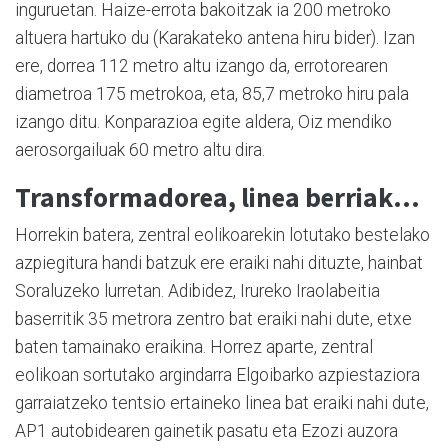
inguruetan. Haize-errota bakoitzak ia 200 metroko
altuera hartuko du (Karakateko antena hiru bider). Izan
ere, dorrea 112 metro altu izango da, errotorearen
diametroa 175 metrokoa, eta, 85,7 metroko hiru pala
izango ditu. Konparazioa egite aldera, Oiz mendiko
aerosorgailuak 60 metro altu dira.
Transformadorea, linea berriak…
Horrekin batera, zentral eolikoarekin lotutako bestelako
azpiegitura handi batzuk ere eraiki nahi dituzte, hainbat
Soraluzeko lurretan. Adibidez, Irureko Iraolabeitia
baserritik 35 metrora zentro bat eraiki nahi dute, etxe
baten tamainako eraikina. Horrez aparte, zentral
eolikoan sortutako argindarra Elgoibarko azpiestaziora
garraiatzeko tentsio ertaineko linea bat eraiki nahi dute,
AP1 autobidearen gainetik pasatu eta Ezozi auzora