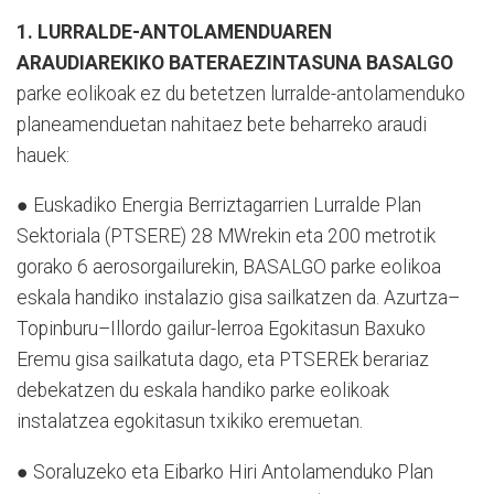
1. LURRALDE-ANTOLAMENDUAREN
ARAUDIAREKIKO BATERAEZINTASUNA BASALGO
parke eolikoak ez du betetzen lurralde-antolamenduko
planeamenduetan nahitaez bete beharreko araudi
hauek:
● Euskadiko Energia Berriztagarrien Lurralde Plan
Sektoriala (PTSERE) 28 MWrekin eta 200 metrotik
gorako 6 aerosorgailurekin, BASALGO parke eolikoa
eskala handiko instalazio gisa sailkatzen da. Azurtza–
Topinburu–Illordo gailur-lerroa Egokitasun Baxuko
Eremu gisa sailkatuta dago, eta PTSEREk berariaz
debekatzen du eskala handiko parke eolikoak
instalatzea egokitasun txikiko eremuetan.
● Soraluzeko eta Eibarko Hiri Antolamenduko Plan