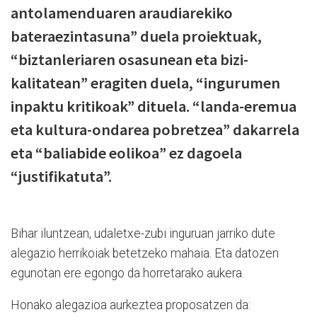
antolamenduaren araudiarekiko
bateraezintasuna” duela proiektuak,
“biztanleriaren osasunean eta bizi-
kalitatean” eragiten duela, “ingurumen
inpaktu kritikoak” dituela. “landa-eremua
eta kultura-ondarea pobretzea” dakarrela
eta “baliabide eolikoa” ez dagoela
“justifikatuta”.
Bihar iluntzean, udaletxe-zubi inguruan jarriko dute
alegazio herrikoiak betetzeko mahaia. Eta datozen
egunotan ere egongo da horretarako aukera.
Honako alegazioa aurkeztea proposatzen da: