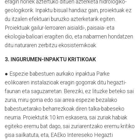
eragin horiek aztertuko dituen azterketa hidrologiko-
geologikorik. Inpaktu bisual handiaz gain, proiektuak ez
du itzalen efektuari buruzko azterketarik egiten.
Proiektuak gailur-lerroaren aisialdi-, paisaia- eta
ekologia-balioari eragiten dio, eta nabarmen hondatzen
ditu naturaren zerbitzu ekosistemikoak.
3. INGURUMEN-INPAKTU KRITIKOAK
● Espezie babestuen aurkako inpaktua Parke
eolikoaren instalazioak eragin gogorrak ditu hegazti-
faunan eta saguzarretan. Bereziki, ez lituzke beteko sai
zuria, miru gorria edo sai arrea espezie bezalako
babestuetarako beharrezkoak diren talka-babeseko
neurria. Proiektutik 10 km eskasera, sai zuriak habiak
egiteko eremu bat dago, sai zuriarentzako eremu kritiko
gisa sailkatuta, eta, EAEko Intereseko Hegazti