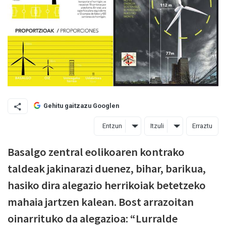
Gehitu gaitzazu Googlen
Entzun
Itzuli
Erraztu
Basalgo zentral eolikoaren kontrako
taldeak jakinarazi duenez, bihar, barikua,
hasiko dira alegazio herrikoiak betetzeko
mahaia jartzen kalean. Bost arrazoitan
oinarrituko da alegazioa: “Lurralde