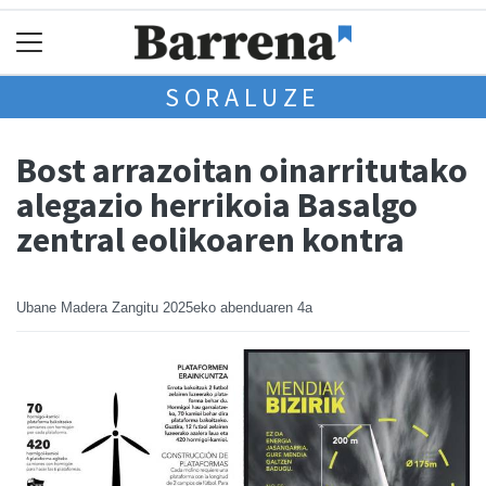
SORALUZE
Bost arrazoitan oinarritutako
alegazio herrikoia Basalgo
zentral eolikoaren kontra
Ubane Madera Zangitu
2025eko abenduaren 4a