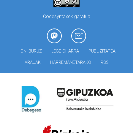
Codesyntaxek garatua
HONI BURUZ
LEGE OHARRA
PUBLIZITATEA
ARAUAK
HARREMANETARAKO
RSS