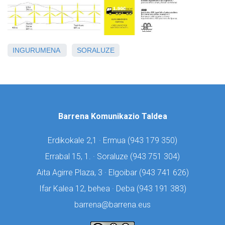
INGURUMENA
SORALUZE
Barrena Komunikazio Taldea
Erdikokale 2,1 · Ermua (
943 179 350)
Errabal 15, 1. · Soraluze (
943 751 304)
Aita Agirre Plaza, 3 · Elgoibar (
943 741 626)
Ifar Kalea 12, behea · Deba (
943 191 383)
barrena@barrena.eus