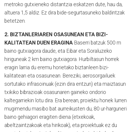
metroko gutxieneko distantzia eskatzen dute, hau da,
altuera 1,5 aldiz. Ez dira bide-segurtasuneko baldintzak
betetzen.
2. BIZTANLERIAREN OSASUNEAN ETA BIZI-
KALITATEAN DUEN ERAGINA
Baserri batzuk 500 m
baino gutxiagora daude, eta Eibar eta Soraluzeko
hiriguneak 2 km baino gutxiagora. Hurbiltasun horrek
eragin larria du eremu horietako biztanleen bizi-
kalitatean eta osasunean. Bereziki, aerosorgailuek
sortutako infrasoinuak (ezin dira entzun) eta maiztasun
txikiko bibrazioak osasunaren gaineko ondorio
kaltegarriekin lotu dira. Era berean, proiektu honek lurren
mugimendu masibo bat aurreikusten du, 80 ur-harguneri
baino gehiagori eragiten diena (etxekoak,
abeltzaintzakoak eta hirikoak), eta proiektuak ez du