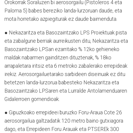
Orokorrak Soraluzen bi aerosorgailu (Pistoleros 4 eta
Paloma 5) babes bereziko landa-lurzoruan daude, eta
mota horretako azpiegiturak ez daude baimenduta.
● Nekazaritza eta Basozaintzako LPS Proiektuak pista
eta zabalgune berriak aurreikusten ditu, Nekazaritza eta
Basozaintzako LPSan ezarritako % 12ko gehieneko
maldak nabarmen gainditzen dituztenak, % 18ko
arrapaletara iritsiz eta 6 metroko zabalerako errepideak
irekiz. Aerosorgailuetarako sarbideen diseinuak ez ditu
betetzen landa-lurzorua babesteko Nekazaritza eta
Basozaintzako LPSaren eta Lurralde Antolamenduaren
Gidalerroen gomendioak.
● Gipuzkoako errepideei buruzko Foru-Araua Cote 26
aerosorgailua galtzadatik 120 metro baino gutxiagora
dago, eta Errepideen Foru Arauak eta PTSEREk 300