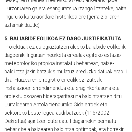
desegiten direnean berreskuratzeko aukerarik gabe.
Lurzoruaren galera esanguratsua izango litzateke, baita
inguruko kulturaondare historikoa ere (gerra zibilaren
aztarnak daude).
5. BALIABIDE EOLIKOA EZ DAGO JUSTIFIKATUTA
Proiektuak ez du egiaztatzen aldeko baliabide eolikorik
dagoenik. Inguruan neurketa errealak egiteko estazio
meteorologiko propioa instalatu beharrean, haize-
baldintza jakin batzuk simulatuz ereduzko datuak erabili
dira. Haizearen erregistro errealik ez izateak
instalazioen errendimendua eta eraginkortasuna eta
proiektu osoaren bideragarritasuna baldintzatzen ditu.
Lurraldearen Antolamendurako Gidalerroek eta
sektoreko beste legearaudi batzuek (115/2002
Dekretua) agintzen dute datu fidagarriekin bermatu
behar direla haizearen baldintza optimoak, eta horrekin