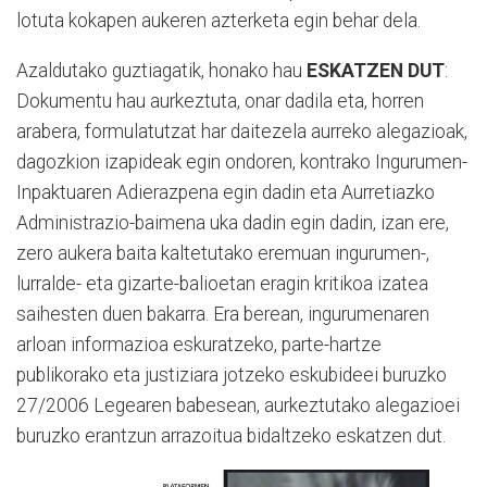
lotuta kokapen aukeren azterketa egin behar dela.
Azaldutako guztiagatik, honako hau
ESKATZEN DUT
:
Dokumentu hau aurkeztuta, onar dadila eta, horren
arabera, formulatutzat har daitezela aurreko alegazioak,
dagozkion izapideak egin ondoren, kontrako Ingurumen-
Inpaktuaren Adierazpena egin dadin eta Aurretiazko
Administrazio-baimena uka dadin egin dadin, izan ere,
zero aukera baita kaltetutako eremuan ingurumen-,
lurralde- eta gizarte-balioetan eragin kritikoa izatea
saihesten duen bakarra. Era berean, ingurumenaren
arloan informazioa eskuratzeko, parte-hartze
publikorako eta justiziara jotzeko eskubideei buruzko
27/2006 Legearen babesean, aurkeztutako alegazioei
buruzko erantzun arrazoitua bidaltzeko eskatzen dut.