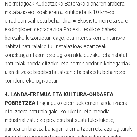
Nekrofagoak Kudeatzeko Baterako planaren arabera,
instalazio eolikoak eremu kritikoetatik 10 km-ko
erradioan saihestu behar dira. ● Ekosistemen eta sare
ekologikoen degradazioa Proiektu eolikoa babes
bereziko lurzoruetan dago, eta interes komunitarioko
habitat naturalak ditu. Instalazioak ezartzeak
konektagarritasun ekologikoa alda dezake, eta habitat
naturalak honda ditzake, eta horrek ondorio kaltegarriak
izan ditzake biodibertsitatean eta babestu beharreko
korridore ekologikoetan.
4. LANDA-EREMUA ETA KULTURA-ONDAREA
POBRETZEA
Eraginpeko eremuek euren landa-izaera
eta izaera naturala galduko lukete, eta mendia
industrializatzeko prozesu bat sustatuko lukete,
parkearen bizitza baliagarria amaitzean eta azpiegiturak