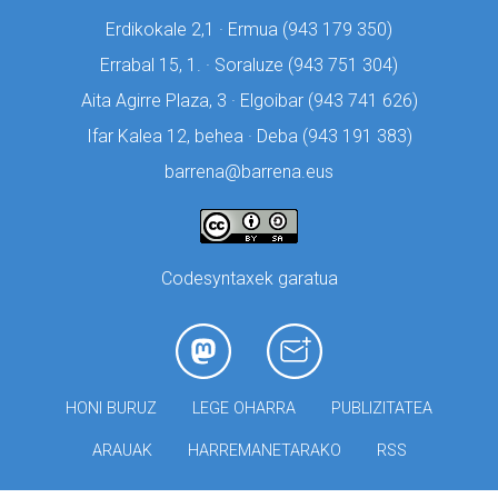
Erdikokale 2,1 · Ermua (
943 179 350)
Errabal 15, 1. · Soraluze (
943 751 304)
Aita Agirre Plaza, 3 · Elgoibar (
943 741 626)
Ifar Kalea 12, behea · Deba (
943 191 383)
barrena@barrena.eus
Codesyntaxek garatua
HONI BURUZ
LEGE OHARRA
PUBLIZITATEA
ARAUAK
HARREMANETARAKO
RSS