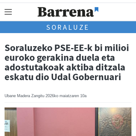
SORALUZE
Soraluzeko PSE-EE-k bi milioi
euroko gerakina duela eta
adostutakoak aktiba ditzala
eskatu dio Udal Gobernuari
Ubane Madera Zangitu
2026ko maiatzaren 10a