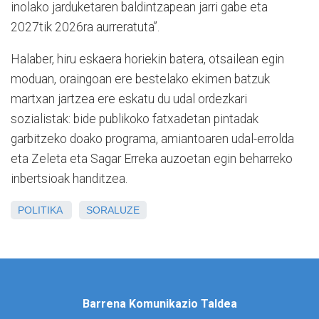
inolako jarduketaren baldintzapean jarri gabe eta
2027tik 2026ra aurreratuta”.
Halaber, hiru eskaera horiekin batera, otsailean egin
moduan, oraingoan ere bestelako ekimen batzuk
martxan jartzea ere eskatu du udal ordezkari
sozialistak: bide publikoko fatxadetan pintadak
garbitzeko doako programa, amiantoaren udal-errolda
eta Zeleta eta Sagar Erreka auzoetan egin beharreko
inbertsioak handitzea.
POLITIKA
SORALUZE
Barrena Komunikazio Taldea