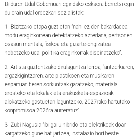
Bilduren Udal Gobernuari egindako eskaera berretsi egin
du orain udal ordezkari sozialistak:
1- Bizitzako etapa guztietan “nahi ez den bakardadea
modu eraginkorrean detektatzeko azterlana, pertsonen
osasun mentala, fisikoa eta gizarte-ongizatea
hobetzeko udal-politika eraginkorrak diseinatzeko”.
2- Artista gaztentzako dirulaguntza lerroa, “antzerkiaren,
argazkigintzaren, arte plastikoen eta musikaren
esparruan beren sorkuntzak garatzeko, materiala
erosteko eta lokalak eta erakusketa-espazioak
alokatzeko gastuetan laguntzeko, 2027rako hartutako
konpromisoa 2026ra aurreratuz”.
3- Zubi Nagusia “ibilgailu hibrido eta elektrikoak doan
kargatzeko gune bat jartzea, instalazio hori beste