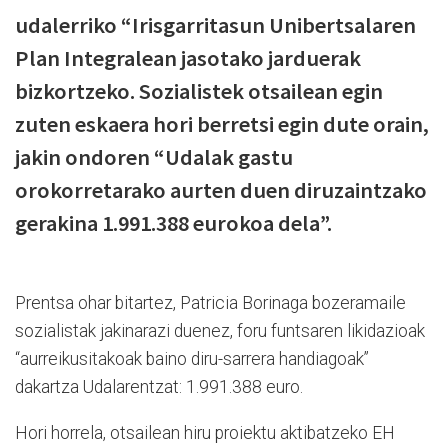
udalerriko “Irisgarritasun Unibertsalaren
Plan Integralean jasotako jarduerak
bizkortzeko. Sozialistek otsailean egin
zuten eskaera hori berretsi egin dute orain,
jakin ondoren “Udalak gastu
orokorretarako aurten duen diruzaintzako
gerakina 1.991.388 eurokoa dela”.
Prentsa ohar bitartez, Patricia Borinaga bozeramaile
sozialistak jakinarazi duenez, foru funtsaren likidazioak
“aurreikusitakoak baino diru-sarrera handiagoak”
dakartza Udalarentzat: 1.991.388 euro.
Hori horrela, otsailean hiru proiektu aktibatzeko EH