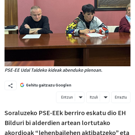
PSE-EE Udal Taldeko kideak abenduko plenoan.
Gehitu gaitzazu Googlen
Entzun
Itzuli
Erraztu
Soraluzeko PSE-EEk berriro eskatu dio EH
Bilduri bi alderdien artean lortutako
akordioak “lehenbailehen aktibatzeko” eta