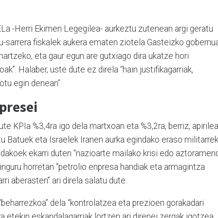
HELa -Herri Ekimen Legegilea- aurkeztu zutenean argi geratu
u-sarrera fiskalek aukera ematen ziotela Gasteizko gobernua
hartzeko, eta gaur egun are gutxiago dira ukatze hori
k”. Halaber, uste dute ez direla “hain justifikagarriak,
otu egin denean”.
presei
dute KPIa %3,4ra igo dela martxoan eta %3,2ra, berriz, apirilea
u Batuek eta Israelek Iranen aurka egindako eraso militarrek
ndakoek ekarri duten “nazioarte mailako krisi edo aztoramen
inguru horretan “petrolio enpresa handiak eta armagintza
ri aberasten” ari direla salatu dute.
“beharrezkoa” dela “kontrolatzea eta prezioen gorakadari
ra etekin eskandalagarriak lortzen ari direnei zergak igotzea,