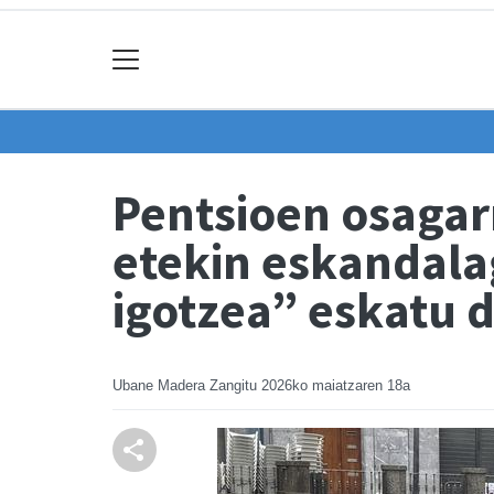
Pentsioen osagar
etekin eskandalag
igotzea” eskatu 
Ubane Madera Zangitu
2026ko maiatzaren 18a