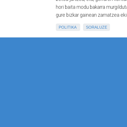
hori baita modu bakarra murgilduta
gure bizkar gainean zamatzea ekid
POLITIKA
SORALUZE