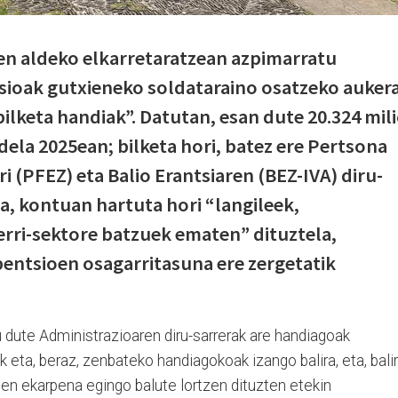
en aldeko elkarretaratzean azpimarratu
sioak gutxieneko soldataraino osatzeko auker
lketa handiak”. Datutan, esan dute 20.324 mili
dela 2025ean; bilketa hori, batez ere Pertsona
i (PFEZ) eta Balio Erantsiaren (BEZ-IVA) diru-
ta, kontuan hartuta hori “langileek,
rri-sektore batzuek ematen” dituztela,
entsioen osagarritasuna ere zergetatik
 dute Administrazioaren diru-sarrerak are handiagoak
 eta, beraz, zenbateko handiagokoak izango balira, eta, balir
ien ekarpena egingo balute lortzen dituzten etekin