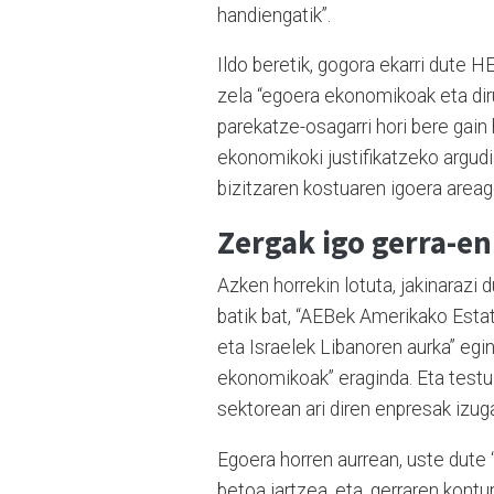
handiengatik”.
Ildo beretik, gogora ekarri dute 
zela “egoera ekonomikoak eta dir
parekatze-osagarri hori bere gain 
ekonomikoki justifikatzeko argudioa
bizitzaren kostuaren igoera areag
Zergak igo gerra-en
Azken horrekin lotuta, jakinarazi 
batik bat, “AEBek Amerikako Estat
eta Israelek Libanoren aurka” egi
ekonomikoak” eraginda. Eta testu
sektorean ari diren enpresak izugar
Egoera horren aurrean, uste dute 
betoa jartzea, eta, gerraren kontu