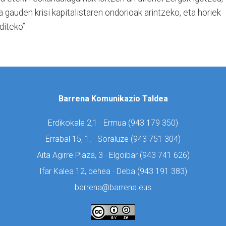
 gauden krisi kapitalistaren ondorioak arintzeko, eta horiek
iteko”.
Barrena Komunikazio Taldea
Erdikokale 2,1 · Ermua (
943 179 350)
Errabal 15, 1. · Soraluze (
943 751 304)
Aita Agirre Plaza, 3 · Elgoibar (
943 741 626)
Ifar Kalea 12, behea · Deba (
943 191 383)
barrena@barrena.eus