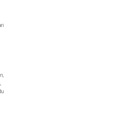
ri
n,
,
du