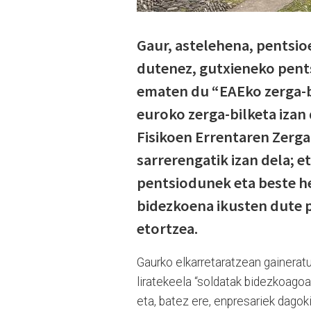
Gaur, astelehena, pentsio
dutenez, gutxieneko pent
ematen du “EAEko zerga-bi
euroko zerga-bilketa izan 
Fisikoen Errentaren Zergar
sarrerengatik izan dela; e
pentsiodunek eta beste he
bidezkoena ikusten dute p
etortzea.
Gaurko elkarretaratzean gaineratu
liratekeela “soldatak bidezkoagoak
eta, batez ere, enpresariek dagok