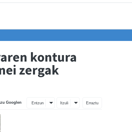
raren kontura
enei zergak
azu Googlen
Entzun
Itzuli
Erraztu