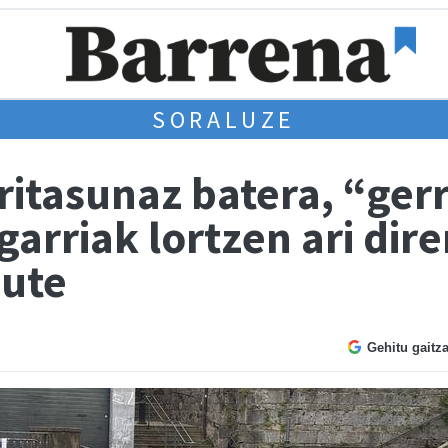
SORALUZE
ritasunaz batera, “ger
arriak lortzen ari dir
dute
Gehitu gaitz