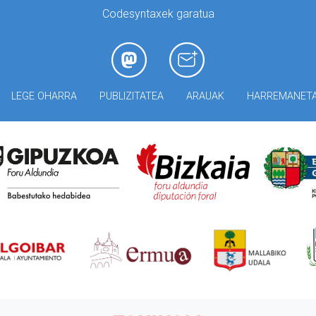
Codesyntaxek garatua
LEGE OHARRA
PUBLIZITATEA
ARAUAK
HARREMANET