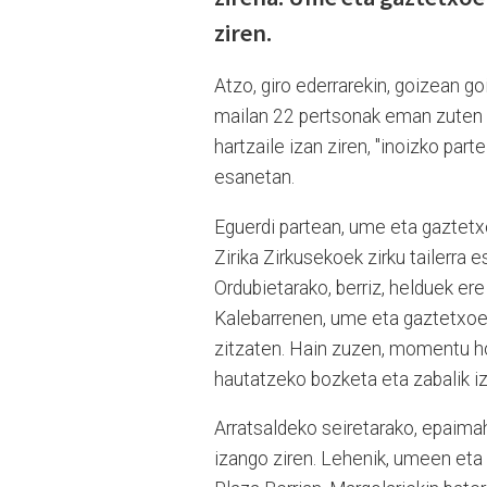
ziren.
Atzo, giro ederrarekin, goizean g
mailan 22 pertsonak eman zuten i
hartzaile izan ziren, "inoizko part
esanetan.
Eguerdi partean, ume eta gaztetxo
Zirika Zirkusekoek zirku tailerra 
Ordubietarako, berriz, helduek ere
Kalebarrenen, ume eta gaztetxoen 
zitzaten. Hain zuzen, momentu ho
hautatzeko bozketa eta zabalik i
Arratsaldeko seiretarako, epaima
izango ziren. Lehenik, umeen eta