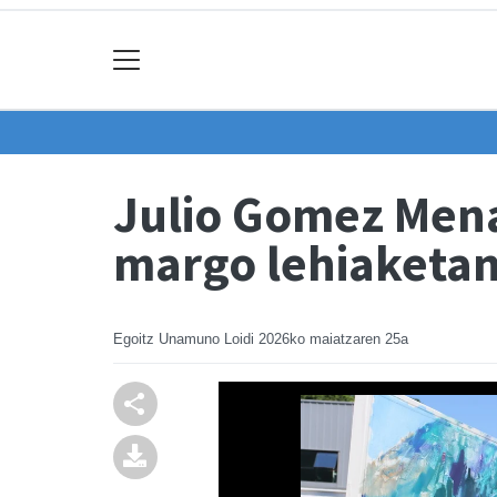
Julio Gomez Mena
margo lehiaketa
Egoitz Unamuno Loidi
2026ko maiatzaren 25a