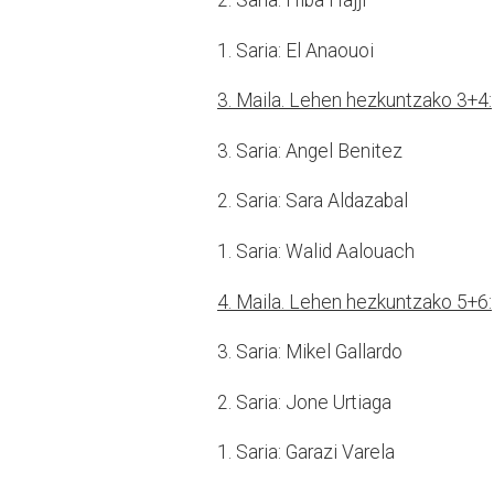
2. Saria: Hiba Hajji
1. Saria: El Anaouoi
3. Maila. Lehen hezkuntzako 3+4:
3. Saria: Angel Benitez
2. Saria: Sara Aldazabal
1. Saria: Walid Aalouach
4. Maila. Lehen hezkuntzako 5+6:
3. Saria: Mikel Gallardo
2. Saria: Jone Urtiaga
1. Saria: Garazi Varela