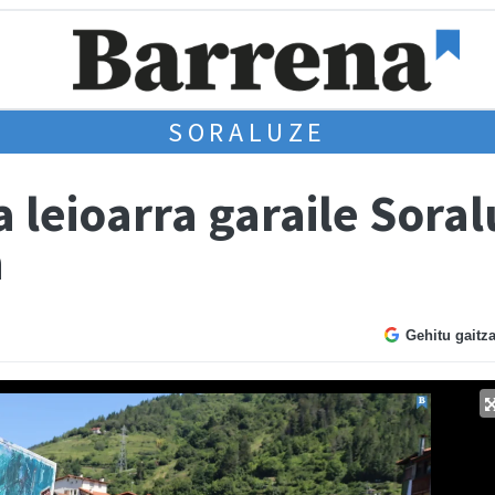
SORALUZE
 leioarra garaile Sora
n
Gehitu gaitz