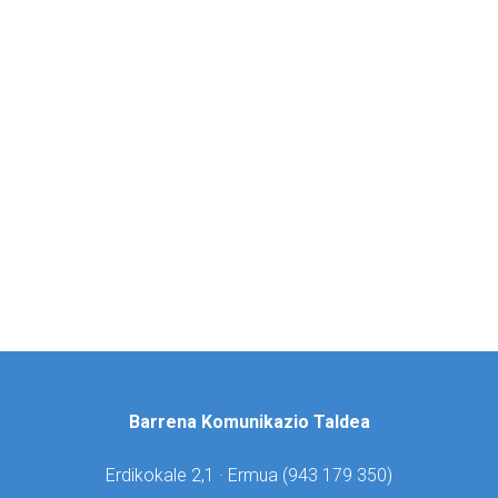
Barrena Komunikazio Taldea
Erdikokale 2,1 · Ermua (
943 179 350)