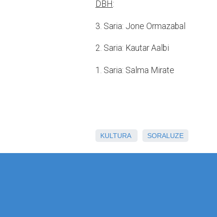
DBH
:
3. Saria: Jone Ormazabal
2. Saria: Kautar Aalbi
1. Saria: Salma Mirate
KULTURA
SORALUZE