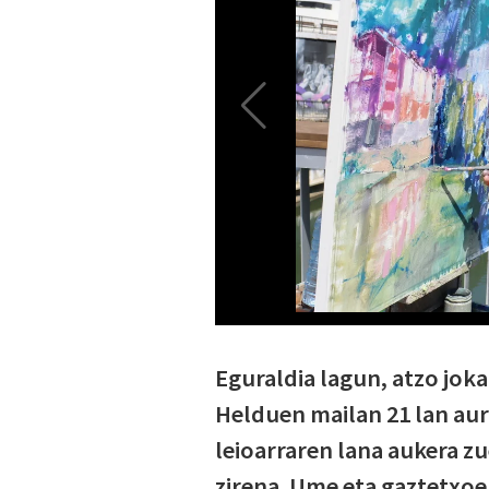
Eguraldia lagun, atzo jok
Helduen mailan 21 lan au
leioarraren lana aukera z
zirena. Ume eta gaztetxoen