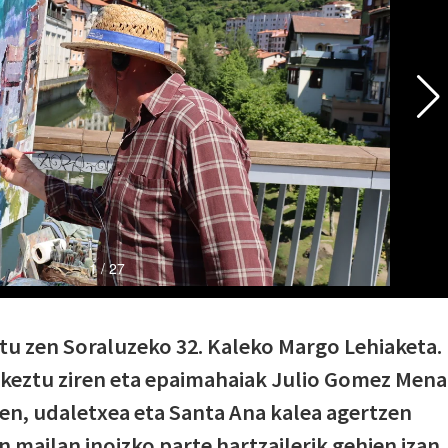
atu zen Soraluzeko 32. Kaleko Margo Lehiaketa.
rkeztu ziren eta epaimahaiak Julio Gomez Mena
uen, udaletxea eta Santa Ana kalea agertzen
 mailan inoizko parte hartzailerik gehien izan