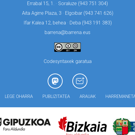
Errabal 15, 1. · Soraluze (
943 751 304)
Aita Agirre Plaza, 3 · Elgoibar (
943 741 626)
Ifar Kalea 12, behea · Deba (
943 191 383)
barrena@barrena.eus
Codesyntaxek garatua
LEGE OHARRA
PUBLIZITATEA
ARAUAK
HARREMANET