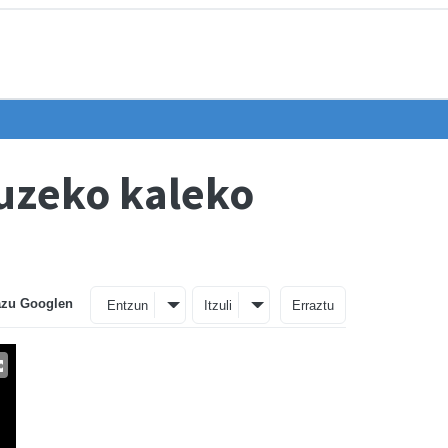
luzeko kaleko
azu Googlen
Entzun
Itzuli
Erraztu