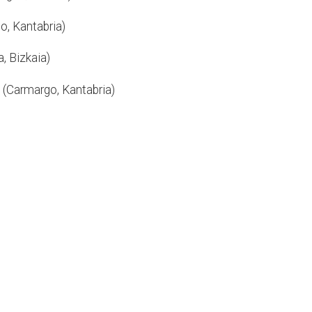
o, Kantabria)
, Bizkaia)
z (Carmargo, Kantabria)