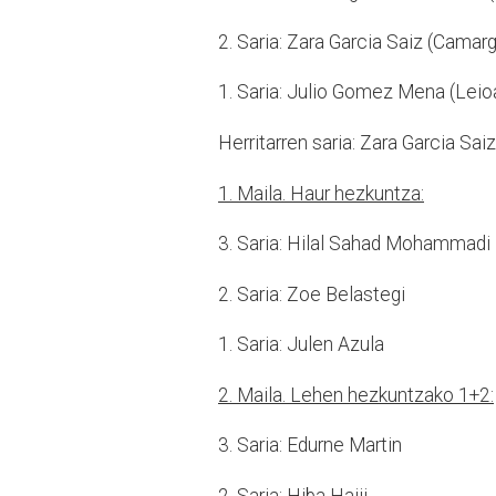
2. Saria: Zara Garcia Saiz (Camarg
1. Saria: Julio Gomez Mena (Leioa
Herritarren saria: Zara Garcia Sai
1. Maila. Haur hezkuntza:
3. Saria: Hilal Sahad Mohammadi
2. Saria: Zoe Belastegi
1. Saria: Julen Azula
2. Maila. Lehen hezkuntzako 1+2:
3. Saria: Edurne Martin