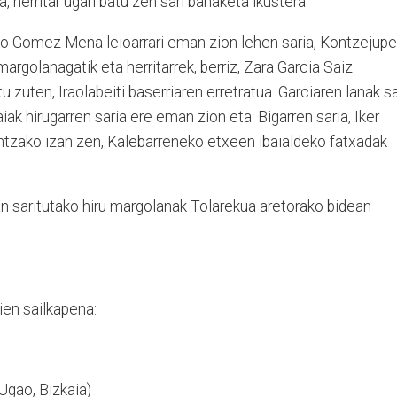
, herritar ugari batu zen sari banaketa ikustera.
io Gomez Mena leioarrari eman zion lehen saria, Kontzejup
argolanagatik eta herritarrek, berriz, Zara Garcia Saiz
 zuten, Iraolabeiti baserriaren erretratua. Garciaren lanak sa
ak hirugarren saria ere eman zion eta. Bigarren saria, Iker
tzako izan zen, Kalebarreneko etxeen ibaialdeko fatxadak
.
 saritutako hiru margolanak Tolarekua aretorako bidean
ien sailkapena:
(Ugao, Bizkaia)