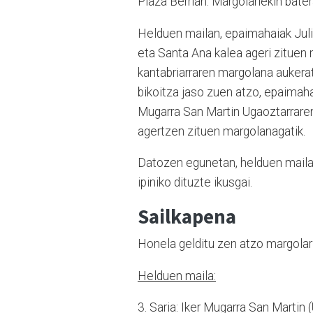
Plaza Berrian. Margolariekin batera
Helduen mailan, epaimahaiak Jul
eta Santa Ana kalea ageri zituen m
kantabriarraren margolana aukeratu
bikoitza jaso zuen atzo, epaimahai
Mugarra San Martin Ugaoztarraren
agertzen zituen margolanagatik
Datozen egunetan, helduen mailan
ipiniko dituzte ikusgai.
Sailkapena
Honela gelditu zen atzo margolar
Helduen maila:
3. Saria: Iker Mugarra San Martin 