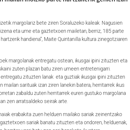
oizetik margolariz bete ziren Soraluzeko kaleak. Nagusien
zena eta ume eta gaztetxoen mailetan, berriz, 185 parte
e hartzerik handiena", Maite Quintanilla kultura zinegotziaren
ek margolanak entregatu ostean, ikusgai ipini zituzten eta
eskaini zuten plazan batu ziren umeen entretenigarri.
 entregatu zituzten lanak eta guztiak ikusgai ipini zituzten
mailan sarituak izan ziren lanekin batera, herritarrek ikus
rretan zabaldu zuten herritarrek euren gustuko margolana
zan zen arratsaldeko seirak arte.
haiak erabakita zuen helduen mailako sariak zeinentzako
 gaztetxoen sariak banatu zituzten eta ondoren, helduenak,