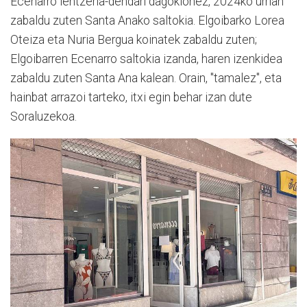
Ecenarro lentzeria-dendari dagokionez, 2024ko urrian
zabaldu zuten Santa Anako saltokia. Elgoibarko Lorea
Oteiza eta Nuria Bergua koinatek zabaldu zuten;
Elgoibarren Ecenarro saltokia izanda, haren izenkidea
zabaldu zuten Santa Ana kalean. Orain, "tamalez", eta
hainbat arrazoi tarteko, itxi egin behar izan dute
Soraluzekoa.