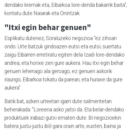
dendako kremak eta, Eibarkoa lore-denda bakarrik baita",
kontatu dute Naiarak eta Onintzak.
"Itxi egin behar genuen"
Esplikatu dutenez, Soraluzeko negozioa "ez zihoan
ondo. Urte batzuk gindoazen eutsi eta eutsi; suertatu
zaigu Eibarren erretiratu egiten dela Izadi lore-dendako
andrea, eta horixe zen gure aukera. Hau itxi egin behar
genuen lehenago ala geroago, ez genuen askorik
iraungo; Eibarkoa tokatu da parean, eta huraxe da gure
aukera".
Batik bat, azken urteetan igarri dute salmentetan
beherakada: "Loreena asko jaitsi da. Eta belar-dendako
produktuek irabazi gutxi ematen dute. Bi negozioekin
batera justu-justu ibili gara orain arte, eusten, baina ja