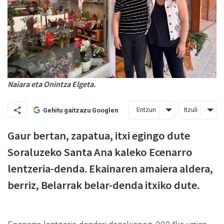
Naiara eta Onintza Elgeta.
Entzun
Itzuli
Gehitu gaitzazu Googlen
Gaur bertan, zapatua, itxi egingo dute
Soraluzeko Santa Ana kaleko Ecenarro
lentzeria-denda. Ekainaren amaiera aldera,
berriz, Belarrak belar-denda itxiko dute.