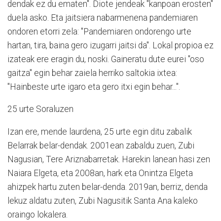
dendak ez du ematen". Diote jendeak "kanpoan erosten"
duela asko. Eta jaitsiera nabarmenena pandemiaren
ondoren etorri zela: "Pandemiaren ondorengo urte
hartan, tira, baina gero izugarri jaitsi da". Lokal propioa ez
izateak ere eragin du, noski. Gaineratu dute eurei "oso
gaitza" egin behar zaiela herriko saltokia ixtea:
"Hainbeste urte igaro eta gero itxi egin behar...".
25 urte Soraluzen
Izan ere, mende laurdena, 25 urte egin ditu zabalik
Belarrak belar-dendak. 2001ean zabaldu zuen, Zubi
Nagusian, Tere Ariznabarretak. Harekin lanean hasi zen
Naiara Elgeta, eta 2008an, hark eta Onintza Elgeta
ahizpek hartu zuten belar-denda. 2019an, berriz, denda
lekuz aldatu zuten, Zubi Nagusitik Santa Ana kaleko
oraingo lokalera.