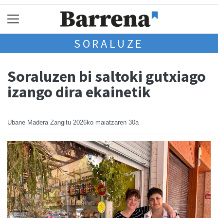
SORALUZE
Soraluzen bi saltoki gutxiago
izango dira ekainetik
Ubane Madera Zangitu
2026ko maiatzaren 30a