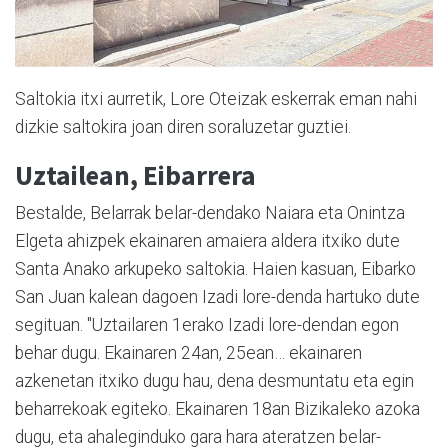
Saltokia itxi aurretik, Lore Oteizak eskerrak eman nahi
dizkie saltokira joan diren soraluzetar guztiei.
Uztailean, Eibarrera
Bestalde, Belarrak belar-dendako Naiara eta Onintza
Elgeta ahizpek ekainaren amaiera aldera itxiko dute
Santa Anako arkupeko saltokia. Haien kasuan, Eibarko
San Juan kalean dagoen Izadi lore-denda hartuko dute
segituan. "Uztailaren 1erako Izadi lore-dendan egon
behar dugu. Ekainaren 24an, 25ean… ekainaren
azkenetan itxiko dugu hau, dena desmuntatu eta egin
beharrekoak egiteko. Ekainaren 18an Bizikaleko azoka
dugu, eta ahaleginduko gara hara ateratzen belar-