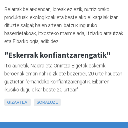
Belarrak belar-dendan, loreak ez ezik, nutriziorako
produktuak, ekologikoak eta bestelako elikagaiak izan
dituzte salgai; haien artean, batzuk inguruko
baserrietakoak, Itxosteko marmelada, Itziarko arrautzak
eta Eibarko ogia, adibidez.
"Eskerrak konfiantzarengatik"
Itxi aurretik, Naiara eta Onintza Elgetak eskerrik
beroenak eman nahi dizkiete bezeroei, 20 urte hauetan
guztietan "emandako konfiantzarengatik. Eibarren
ikusiko dugu elkar beste 20 urtean".
GIZARTEA
SORALUZE