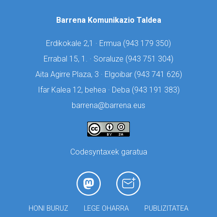
Barrena Komunikazio Taldea
Erdikokale 2,1 · Ermua (
943 179 350)
Errabal 15, 1. · Soraluze (
943 751 304)
Aita Agirre Plaza, 3 · Elgoibar (
943 741 626)
Ifar Kalea 12, behea · Deba (
943 191 383)
barrena@barrena.eus
Codesyntaxek garatua
HONI BURUZ
LEGE OHARRA
PUBLIZITATEA