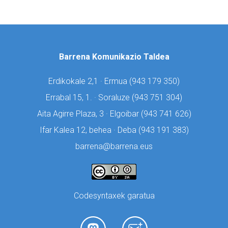
Barrena Komunikazio Taldea
Erdikokale 2,1 · Ermua (
943 179 350)
Errabal 15, 1. · Soraluze (
943 751 304)
Aita Agirre Plaza, 3 · Elgoibar (
943 741 626)
Ifar Kalea 12, behea · Deba (
943 191 383)
barrena@barrena.eus
Codesyntaxek garatua