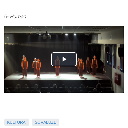
6-
Human
.
KULTURA
SORALUZE