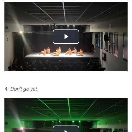
4-
Don't go yet
.