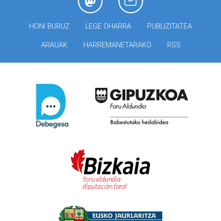
HONI BURUZ
LEGE OHARRA
PUBLIZITATEA
ARAUAK
HARREMANETARAKO
RSS