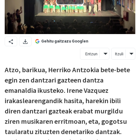
Gehitu gaitzazu Googlen
Entzun
Itzuli
Atzo, barikua, Herriko Antzokia bete-bete
egin zen dantzari gazteen dantza
emanaldia ikusteko. Irene Vazquez
irakaslearengandik hasita, harekin ibili
diren dantzari gazteak erabat murgildu
ziren musikaren erritmoan, eta, gogotsu
taularatu zituzten denetariko dantzak.