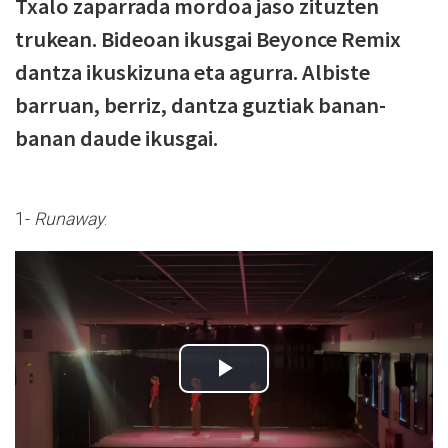
Txalo zaparrada mordoa jaso zituzten
trukean. Bideoan ikusgai Beyonce Remix
dantza ikuskizuna eta agurra. Albiste
barruan, berriz, dantza guztiak banan-
banan daude ikusgai.
1-
Runaway
.