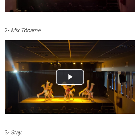
2-
Mix Tócame
.
3-
Stay
.