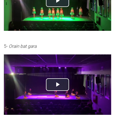
5-
Orain bat gara
.