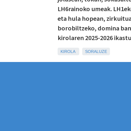
LH6rainoko umeak. LH1ekoe
eta hula hopean, zirkuitu
borobiltzeko, domina bana
kirolaren 2025-2026 ikastu
KIROLA
SORALUZE