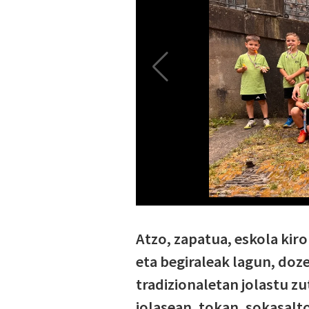
Atzo, zapatua, eskola kir
eta begiraleak lagun, doz
tradizionaletan jolastu zu
jolasean, tokan, sokasalto