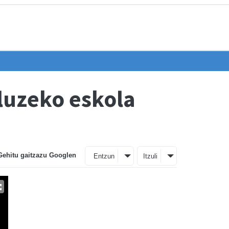
aluzeko eskola
Gehitu gaitzazu Googlen
Entzun
Itzuli