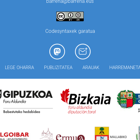
barrena@barrena.eus
Codesyntaxek garatua
LEGE OHARRA
PUBLIZITATEA
ARAUAK
HARREMANET