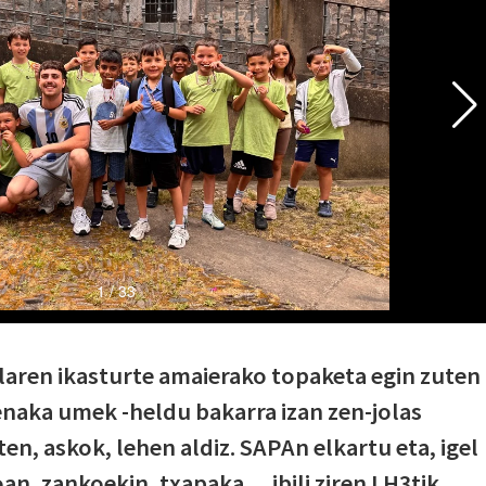
olaren ikasturte amaierako topaketa egin zuten
enaka umek -heldu bakarra izan zen-jolas
ten, askok, lehen aldiz. SAPAn elkartu eta, igel
an, zankoekin, txapaka… ibili ziren LH3tik