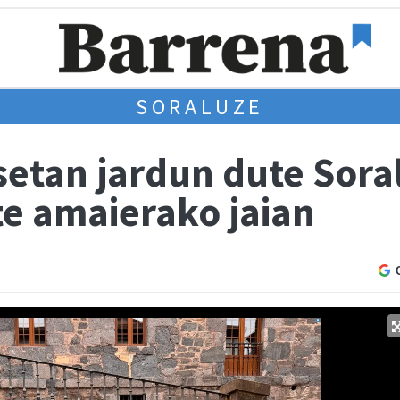
SORALUZE
asetan jardun dute Sor
te amaierako jaian