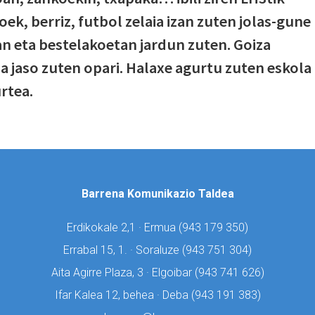
k, berriz, futbol zelaia izan zuten jolas-gune
an eta bestelakoetan jardun zuten. Goiza
 jaso zuten opari. Halaxe agurtu zuten eskola
rtea.
Barrena Komunikazio Taldea
Erdikokale 2,1 · Ermua (
943 179 350)
Errabal 15, 1. · Soraluze (
943 751 304)
Aita Agirre Plaza, 3 · Elgoibar (
943 741 626)
Ifar Kalea 12, behea · Deba (
943 191 383)