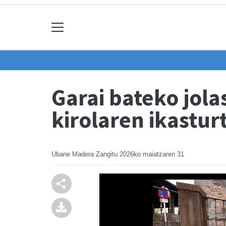
Garai bateko jol
kirolaren ikastur
Ubane Madera Zangitu
2026ko maiatzaren 31