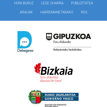
HONI BURUZ
LEGE OHARRA
PUBLIZITATEA
ARAUAK
HARREMANETARAKO
RSS