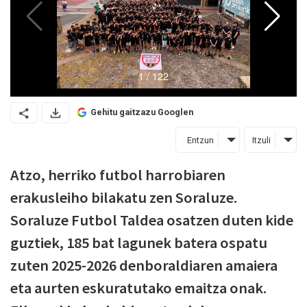
Gehitu gaitzazu Googlen
Entzun
Itzuli
Atzo, herriko futbol harrobiaren
erakusleiho bilakatu zen Soraluze.
Soraluze Futbol Taldea osatzen duten kide
guztiek, 185 bat lagunek batera ospatu
zuten 2025-2026 denboraldiaren amaiera
eta aurten eskuratutako emaitza onak.