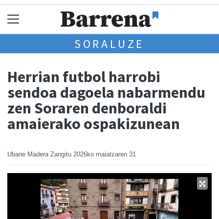
SORALUZE
Herrian futbol harrobi
sendoa dagoela nabarmendu
zen Soraren denboraldi
amaierako ospakizunean
Ubane Madera Zangitu
2026ko maiatzaren 31