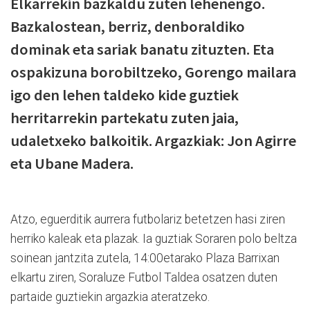
Elkarrekin bazkaldu zuten lehenengo.
Bazkalostean, berriz, denboraldiko
dominak eta sariak banatu zituzten. Eta
ospakizuna borobiltzeko, Gorengo mailara
igo den lehen taldeko kide guztiek
herritarrekin partekatu zuten jaia,
udaletxeko balkoitik. Argazkiak: Jon Agirre
eta Ubane Madera.
Atzo, eguerditik aurrera futbolariz betetzen hasi ziren
herriko kaleak eta plazak. Ia guztiak Soraren polo beltza
soinean jantzita zutela, 14:00etarako Plaza Barrixan
elkartu ziren, Soraluze Futbol Taldea osatzen duten
partaide guztiekin argazkia ateratzeko.