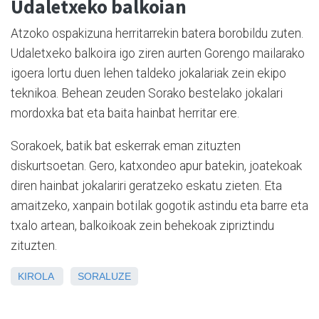
Udaletxeko balkoian
Atzoko ospakizuna herritarrekin batera borobildu zuten.
Udaletxeko balkoira igo ziren aurten Gorengo mailarako
igoera lortu duen lehen taldeko jokalariak zein ekipo
teknikoa. Behean zeuden Sorako bestelako jokalari
mordoxka bat eta baita hainbat herritar ere.
Sorakoek, batik bat eskerrak eman zituzten
diskurtsoetan. Gero, katxondeo apur batekin, joatekoak
diren hainbat jokalariri geratzeko eskatu zieten. Eta
amaitzeko, xanpain botilak gogotik astindu eta barre eta
txalo artean, balkoikoak zein behekoak zipriztindu
zituzten.
KIROLA
SORALUZE