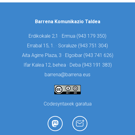
Barrena Komunikazio Taldea
Erdikokale 2,1 · Ermua (
943 179 350)
Errabal 15, 1. · Soraluze (
943 751 304)
Aita Agirre Plaza, 3 · Elgoibar (
943 741 626)
Ifar Kalea 12, behea · Deba (
943 191 383)
barrena@barrena.eus
Codesyntaxek garatua