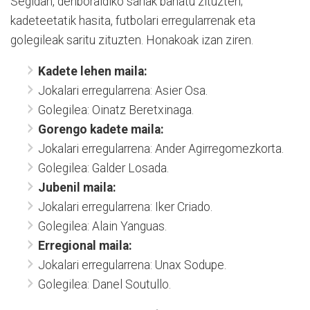
Segidan, denboraldiko sariak banatu zituzten;
kadeteetatik hasita, futbolari erregularrenak eta
golegileak saritu zituzten. Honakoak izan ziren.
Kadete lehen maila:
Jokalari erregularrena: Asier Osa.
Golegilea: Oinatz Beretxinaga.
Gorengo kadete maila:
Jokalari erregularrena: Ander Agirregomezkorta.
Golegilea: Galder Losada.
Jubenil maila:
Jokalari erregularrena: Iker Criado.
Golegilea: Alain Yanguas.
Erregional maila:
Jokalari erregularrena: Unax Sodupe.
Golegilea: Danel Soutullo.