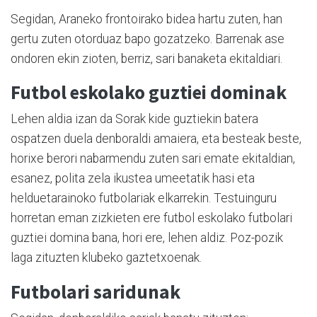
Segidan, Araneko frontoirako bidea hartu zuten, han
gertu zuten otorduaz bapo gozatzeko. Barrenak ase
ondoren ekin zioten, berriz, sari banaketa ekitaldiari.
Futbol eskolako guztiei dominak
Lehen aldia izan da Sorak kide guztiekin batera
ospatzen duela denboraldi amaiera, eta besteak beste,
horixe berori nabarmendu zuten sari emate ekitaldian,
esanez, polita zela ikustea umeetatik hasi eta
helduetarainoko futbolariak elkarrekin. Testuinguru
horretan eman zizkieten ere futbol eskolako futbolari
guztiei domina bana, hori ere, lehen aldiz. Poz-pozik
laga zituzten klubeko gaztetxoenak.
Futbolari saridunak