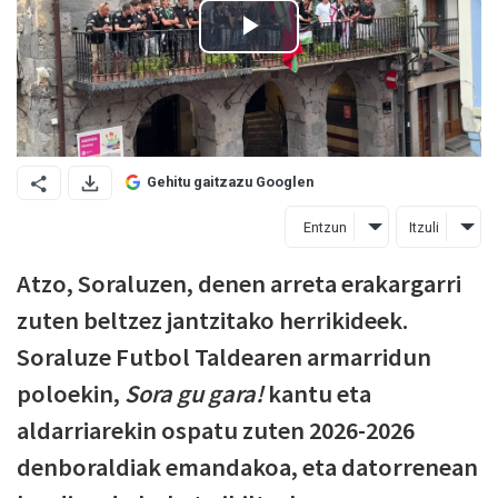
Gehitu gaitzazu Googlen
Entzun
Itzuli
Atzo, Soraluzen, denen arreta erakargarri
zuten beltzez jantzitako herrikideek.
Soraluze Futbol Taldearen armarridun
poloekin,
Sora gu gara!
kantu eta
aldarriarekin ospatu zuten 2026-2026
denboraldiak emandakoa, eta datorrenean