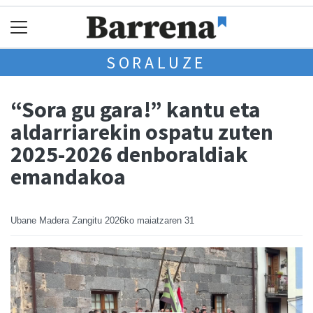
SORALUZE
“Sora gu gara!” kantu eta
aldarriarekin ospatu zuten
2025-2026 denboraldiak
emandakoa
Ubane Madera Zangitu
2026ko maiatzaren 31