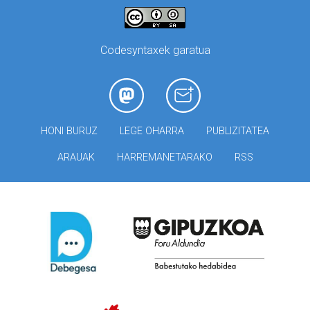
Codesyntaxek garatua
HONI BURUZ
LEGE OHARRA
PUBLIZITATEA
ARAUAK
HARREMANETARAKO
RSS