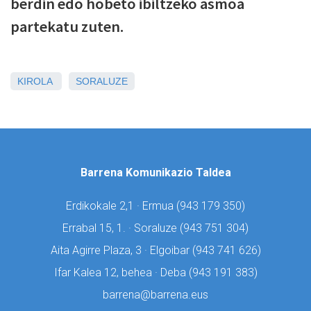
berdin edo hobeto ibiltzeko asmoa
partekatu zuten.
KIROLA
SORALUZE
Barrena Komunikazio Taldea
Erdikokale 2,1 · Ermua (
943 179 350)
Errabal 15, 1. · Soraluze (
943 751 304)
Aita Agirre Plaza, 3 · Elgoibar (
943 741 626)
Ifar Kalea 12, behea · Deba (
943 191 383)
barrena@barrena.eus