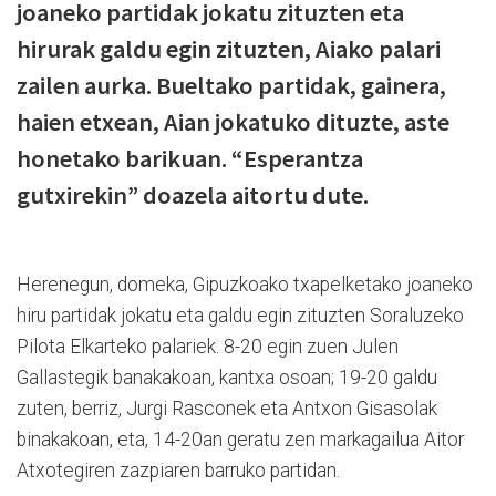
joaneko partidak jokatu zituzten eta
hirurak galdu egin zituzten, Aiako palari
zailen aurka. Bueltako partidak, gainera,
haien etxean, Aian jokatuko dituzte, aste
honetako barikuan. “Esperantza
gutxirekin” doazela aitortu dute.
Herenegun, domeka, Gipuzkoako txapelketako joaneko
hiru partidak jokatu eta galdu egin zituzten Soraluzeko
Pilota Elkarteko palariek. 8-20 egin zuen Julen
Gallastegik banakakoan, kantxa osoan; 19-20 galdu
zuten, berriz, Jurgi Rasconek eta Antxon Gisasolak
binakakoan, eta, 14-20an geratu zen markagailua Aitor
Atxotegiren zazpiaren barruko partidan.