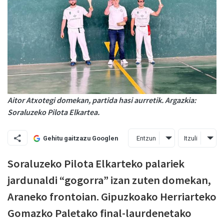
Aitor Atxotegi domekan, partida hasi aurretik. Argazkia:
Soraluzeko Pilota Elkartea.
Entzun
Itzuli
Gehitu gaitzazu Googlen
Soraluzeko Pilota Elkarteko palariek
jardunaldi “gogorra” izan zuten domekan,
Araneko frontoian. Gipuzkoako Herriarteko
Gomazko Paletako final-laurdenetako