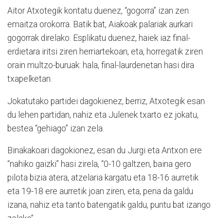
Aitor Atxotegik kontatu duenez, “gogorra” izan zen
emaitza orokorra. Batik bat, Aiakoak palariak aurkari
gogorrak direlako. Esplikatu duenez, haiek iaz final-
erdietara iritsi ziren herriartekoan, eta, horregatik ziren
orain multzo-buruak: hala, final-laurdenetan hasi dira
txapelketan.
Jokatutako partidei dagokienez, berriz, Atxotegik esan
du lehen partidan, nahiz eta Julenek txarto ez jokatu,
bestea “gehiago” izan zela.
Binakakoari dagokionez, esan du Jurgi eta Antxon ere
“nahiko gaizki” hasi zirela, “0-10 galtzen, baina gero
pilota bizia atera, atzelaria kargatu eta 18-16 aurretik
eta 19-18 ere aurretik joan ziren, eta, pena da galdu
izana, nahiz eta tanto batengatik galdu, puntu bat izango