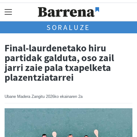
SORALUZE
Final-laurdenetako hiru
partidak galduta, oso zail
jarri zaie pala txapelketa
plazentziatarrei
Ubane Madera Zangitu
2026ko ekainaren 2a