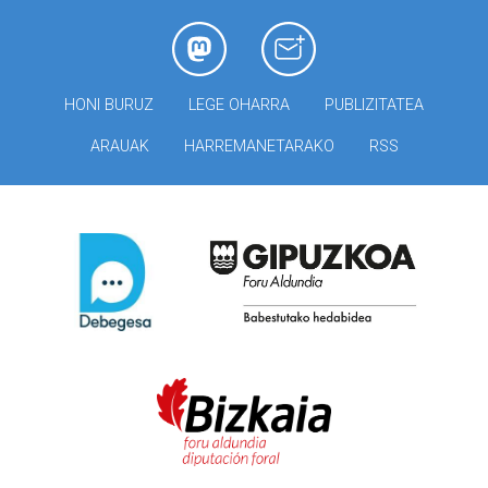
HONI BURUZ
LEGE OHARRA
PUBLIZITATEA
ARAUAK
HARREMANETARAKO
RSS