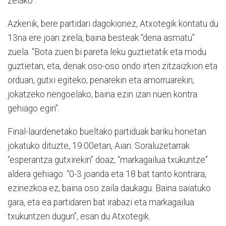
zelako”.
Azkenik, bere partidari dagokionez, Atxotegik kontatu du
13na ere joan zirela, baina besteak “dena asmatu”
zuela. “Bota zuen bi pareta leku guztietatik eta modu
guztietan, eta, denak oso-oso ondo irten zitzaizkion eta
orduan, gutxi egiteko; penarekin eta amorruarekin,
jokatzeko nengoelako, baina ezin izan nuen kontra
gehiago egin”.
Final-laurdenetako bueltako partiduak bariku honetan
jokatuko dituzte, 19:00etan, Aian. Soraluzetarrak
“esperantza gutxirekin” doaz, “markagailua txukuntze”
aldera gehiago: “0-3 joanda eta 18 bat tanto kontrara,
ezinezkoa ez, baina oso zaila daukagu. Baina saiatuko
gara, eta ea partidaren bat irabazi eta markagailua
txukuntzen dugun”, esan du Atxotegik.