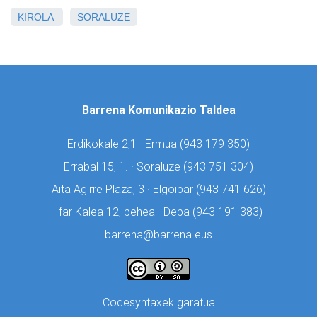
KIROLA
SORALUZE
Barrena Komunikazio Taldea
Erdikokale 2,1 · Ermua (
943 179 350)
Errabal 15, 1. · Soraluze (
943 751 304)
Aita Agirre Plaza, 3 · Elgoibar (
943 741 626)
Ifar Kalea 12, behea · Deba (
943 191 383)
barrena@barrena.eus
Codesyntaxek garatua