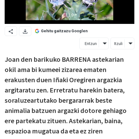
Gehitu gaitzazu Googlen
Entzun
Itzuli
Joan den barikuko BARRENA astekarian
okil ama bi kumeei zizarea ematen
erakusten duen Iñaki Oregiren argazkia
argitaratu zen. Erretratu harekin batera,
soraluzeartutako bergararrak beste
animalia batzuen argazki dotore gehiago
ere partekatu zituen. Astekarian, baina,
espazioa mugatua da eta ez ziren