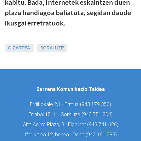
kabitu. Bada, Internetek eskaintzen duen
plaza handiagoa baliatuta, segidan daude
ikusgai erretratuok.
GIZARTEA
SORALUZE
Barrena Komunikazio Taldea
Erdikokale 2,1 · Ermua (
943 179 350)
Errabal 15, 1. · Soraluze (
943 751 304)
Aita Agirre Plaza, 3 · Elgoibar (
943 741 626)
Ifar Kalea 12, behea · Deba (
943 191 383)