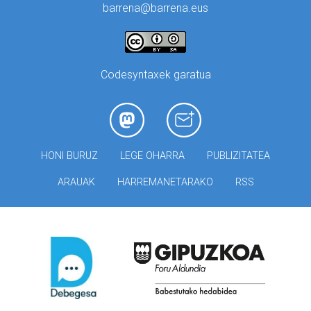
barrena@barrena.eus
Codesyntaxek garatua
HONI BURUZ
LEGE OHARRA
PUBLIZITATEA
ARAUAK
HARREMANETARAKO
RSS