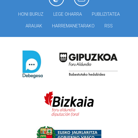
HONI BURUZ
LEGE OHARRA
PUBLIZITATEA
ARAUAK
HARREMANETARAKO
RSS