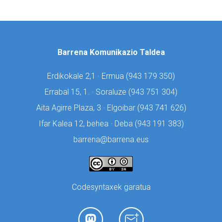
Barrena Komunikazio Taldea
Erdikokale 2,1 · Ermua (
943 179 350)
Errabal 15, 1. · Soraluze (
943 751 304)
Aita Agirre Plaza, 3 · Elgoibar (
943 741 626)
Ifar Kalea 12, behea · Deba (
943 191 383)
barrena@barrena.eus
Codesyntaxek garatua