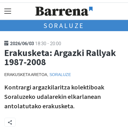
SORALUZE
2026/06/03
18:30 - 20:00
Erakusketa: Argazki Rallyak
1987-2008
ERAKUSKETA ARETOA,
SORALUZE
Kontrargi argazkilaritza kolektiboak
Soraluzeko udalarekin elkarlanean
antolatutako erakusketa.