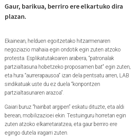
Gaur, barikua, berriro ere elkartuko dira
plazan.
Ekainean, helduen egoitzetako hitzarmenaren
negoziazio mahaia egin ondotik egin zuten atzoko
protesta. Esplikatutakoaren arabera, “patronalak
partzialtasuna hobetzeko proposamen bat” egin zuten,
eta hura “aurrerapausoa” izan dela pentsatu arren, LAB
sindikatuak uste du ez duela “konpontzen
partzialtasunaren arazoa”.
Gaiari buruz “hainbat argipen” eskatu dituzte, eta aldi
berean, mobilizazioei ekin. Testuinguru horretan egin
zuten atzoko elkarretaratzea, eta gaur berriro ere
egingo dutela iragarri zuten.