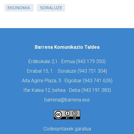
EKONOMIA
SORALUZE
Barrena Komunikazio Taldea
Erdikokale 2,1 · Ermua (
943 179 350)
Errabal 15, 1. · Soraluze (
943 751 304)
Aita Agirre Plaza, 3 · Elgoibar (
943 741 626)
Ifar Kalea 12, behea · Deba (
943 191 383)
barrena@barrena.eus
Codesyntaxek garatua