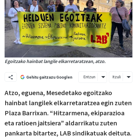
Egoitzako hainbat langile elkarretaratzean, atzo.
Entzun
Itzuli
Gehitu gaitzazu Googlen
Atzo, eguena, Mesedetako egoitzako
hainbat langilek elkarretaratzea egin zuten
Plaza Barrixan. “Hitzarmena, ekiparazioa
eta ratioen jaitsiera” aldarrikatu zuten
pankarta bitartez, LAB sindikatuak deituta.