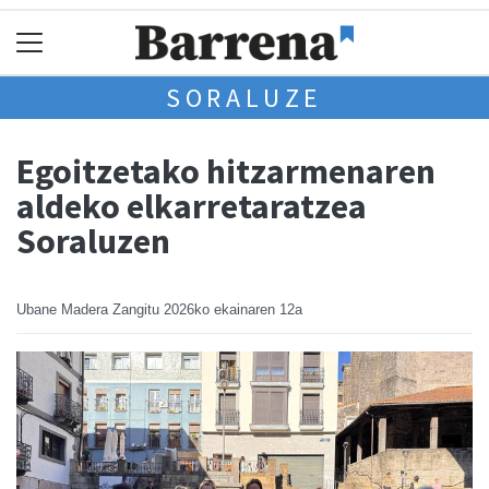
SORALUZE
Egoitzetako hitzarmenaren
aldeko elkarretaratzea
Soraluzen
Ubane Madera Zangitu
2026ko ekainaren 12a