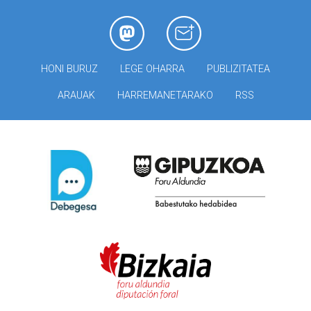
HONI BURUZ
LEGE OHARRA
PUBLIZITATEA
ARAUAK
HARREMANETARAKO
RSS